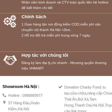
Nhân viên kinh doanh và CTV toàn quốc liên hệ hotline
để biết thêm chi tiết
Chính Sách
1.Giao hàng tận nơi đồng kiểm COD,miễn phí vận
chuyển nội thành Hà Nội <2km.
2.Hỗ trợ đổi trả miễn phí trong vòng 7 ngày.
Hợp tác với chúng tôi
Đăng ký làm đại lý,chi nhánh - Nhượng quyền thương
hiệu VHMART
Showroom Hà Nội :
Donation Charity Fund: tu
tạo,sửa chữa,nâng cấp Chù
Hotline : 0986889977
Thái Ân,Bùi Xá,Tam
57 Hàng Đậu,Hoàn
Hưng,Thanh Oai,Hà Nội.Tru
Kiếm,Hà Nội
cập link trang: