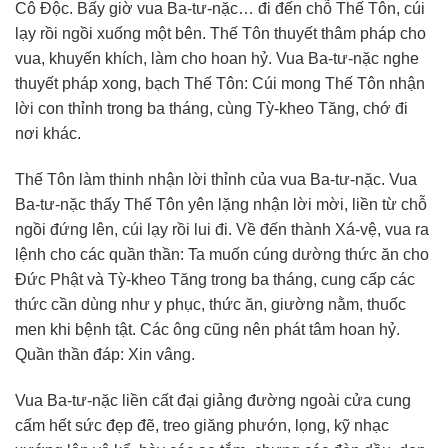
Cô Độc. Bấy giờ vua Ba-tư-nặc… đi đến chỗ Thế Tôn, cúi
lạy rồi ngồi xuống một bên. Thế Tôn thuyết thâm pháp cho
vua, khuyến khích, làm cho hoan hỷ. Vua Ba-tư-nặc nghe
thuyết pháp xong, bạch Thế Tôn: Cúi mong Thế Tôn nhận
lời con thỉnh trong ba tháng, cùng Tỳ-kheo Tăng, chớ đi
nơi khác.
Thế Tôn làm thinh nhận lời thỉnh của vua Ba-tư-nặc. Vua
Ba-tư-nặc thấy Thế Tôn yên lặng nhận lời mời, liền từ chỗ
ngồi đứng lên, cúi lạy rồi lui đi. Về đến thành Xá-vệ, vua ra
lệnh cho các quần thần: Ta muốn cúng dường thức ăn cho
Đức Phật và Tỳ-kheo Tăng trong ba tháng, cung cấp các
thức cần dùng như y phục, thức ăn, giường nằm, thuốc
men khi bệnh tật. Các ông cũng nên phát tâm hoan hỷ.
Quần thần đáp: Xin vâng.
Vua Ba-tư-nặc liền cất đại giảng đường ngoài cửa cung
cấm hết sức đẹp đẽ, treo giăng phướn, lọng, kỹ nhạc