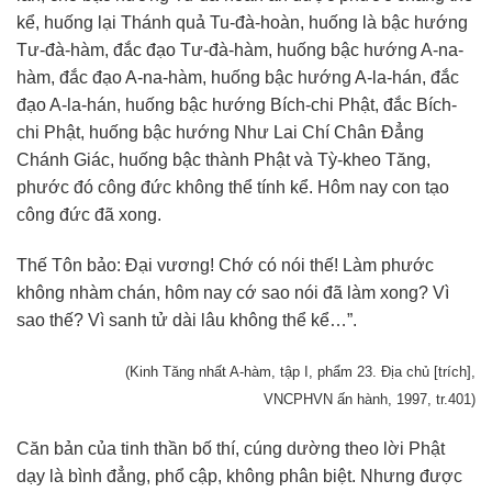
kể, huống lại Thánh quả Tu-đà-hoàn, huống là bậc hướng
Tư-đà-hàm, đắc đạo Tư-đà-hàm, huống bậc hướng A-na-
hàm, đắc đạo A-na-hàm, huống bậc hướng A-la-hán, đắc
đạo A-la-hán, huống bậc hướng Bích-chi Phật, đắc Bích-
chi Phật, huống bậc hướng Như Lai Chí Chân Đẳng
Chánh Giác, huống bậc thành Phật và Tỳ-kheo Tăng,
phước đó công đức không thể tính kể. Hôm nay con tạo
công đức đã xong.
Thế Tôn bảo: Đại vương! Chớ có nói thế! Làm phước
không nhàm chán, hôm nay cớ sao nói đã làm xong? Vì
sao thế? Vì sanh tử dài lâu không thể kể…”.
(Kinh Tăng nhất A-hàm, tập I, phẩm 23. Địa chủ [trích],
VNCPHVN ấn hành, 1997, tr.401)
Căn bản của tinh thần bố thí, cúng dường theo lời Phật
dạy là bình đẳng, phổ cập, không phân biệt. Nhưng được