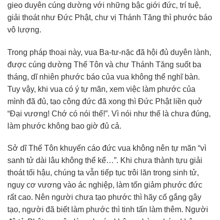
gieo duyên cúng dường với những bậc giới đức, trí tuệ,
giải thoát như Đức Phật, chư vị Thánh Tăng thì phước báo
vô lượng.
Trong pháp thoại này, vua Ba-tư-nặc đã hội đủ duyên lành,
được cúng dường Thế Tôn và chư Thánh Tăng suốt ba
tháng, dĩ nhiên phước báo của vua không thể nghĩ bàn.
Tuy vậy, khi vua có ý tự mãn, xem việc làm phước của
mình đã đủ, tạo công đức đã xong thì Đức Phật liền quở
“Đại vương! Chớ có nói thế!”. Vì nói như thế là chưa đúng,
làm phước không bao giờ đủ cả.
Sở dĩ Thế Tôn khuyến cáo đức vua không nên tự mãn “vì
sanh tử dài lâu không thể kể…”. Khi chưa thành tựu giải
thoát tối hậu, chúng ta vẫn tiếp tục trôi lăn trong sinh tử,
nguy cơ vương vào ác nghiệp, làm tổn giảm phước đức
rất cao. Nên người chưa tạo phước thì hãy cố gắng gây
tạo, người đã biết làm phước thì tinh tấn làm thêm. Người