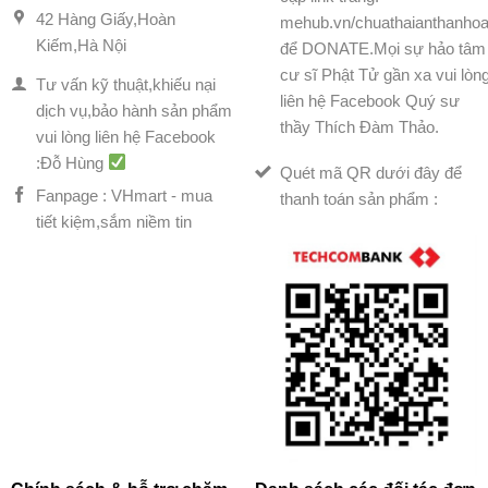
42 Hàng Giấy,Hoàn
mehub.vn/chuathaianthanhoa
Kiếm,Hà Nội
để DONATE.Mọi sự hảo tâm
cư sĩ Phật Tử gần xa vui lòn
Tư vấn kỹ thuật,khiếu nại
liên hệ Facebook Quý sư
dịch vụ,bảo hành sản phẩm
thầy Thích Đàm Thảo.
vui lòng liên hệ Facebook
:Đỗ Hùng
Quét mã QR dưới đây để
Fanpage : VHmart - mua
thanh toán sản phẩm :
tiết kiệm,sắm niềm tin