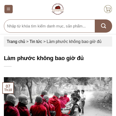
Skip
to
content
Search
for:
Trang chủ
>
Tin tức
>
Làm phước không bao giờ đủ
Làm phước không bao giờ đủ
07
Th10