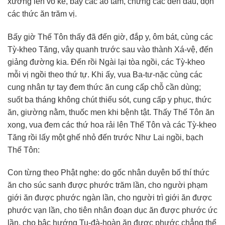
xướng lên vô kể, bày các ao tắm, chưng các đèn dầu, dọn
các thức ăn trăm vị.
Bấy giờ Thế Tôn thấy đã đến giờ, đắp y, ôm bát, cùng các
Tỳ-kheo Tăng, vây quanh trước sau vào thành Xá-vệ, đến
giảng đường kia. Đến rồi Ngài lại tòa ngồi, các Tỳ-kheo
mỗi vị ngồi theo thứ tự. Khi ấy, vua Ba-tư-nặc cùng các
cung nhân tự tay đem thức ăn cung cấp chỗ cần dùng;
suốt ba tháng không chút thiếu sót, cung cấp y phục, thức
ăn, giường nằm, thuốc men khi bệnh tật. Thấy Thế Tôn ăn
xong, vua đem các thứ hoa rải lên Thế Tôn và các Tỳ-kheo
Tăng rồi lấy một ghế nhỏ đến trước Như Lai ngồi, bạch
Thế Tôn:
Con từng theo Phật nghe: do gốc nhân duyên bố thí thức
ăn cho súc sanh được phước trăm lần, cho người phạm
giới ăn được phước ngàn lần, cho người trì giới ăn được
phước vạn lần, cho tiên nhân đoạn dục ăn được phước ức
lần, cho bậc hướng Tu-đà-hoàn ăn được phước chẳng thể