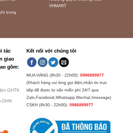
VHMART
phí trong
i tác
Kết nối với chúng tôi
n giao
bao gồm:
MUA HÀNG (8h30 - 22h00):
0986889977
(Khách hàng vui lòng gọi điện,nhắn tin trực
Kiệm GHTK
tiếp để được tư vấn miễn phí 24/7 qua
Zalo,Facebook,Whatsapp,Wechat,Imessage)
h GHN
CSKH (8h30 - 22h00):
0986889977