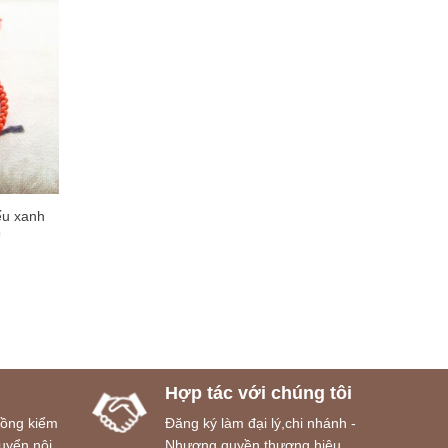
ếu xanh
9
Hợp tác với chúng tôi
đồng kiểm
Đăng ký làm đại lý,chi nhánh -
uyển nội
Nhượng quyền thương hiệu