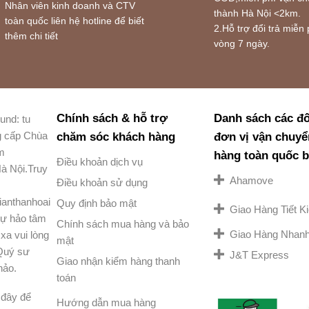
Nhân viên kinh doanh và CTV
thành Hà Nội <2km.
toàn quốc liên hệ hotline để biết
2.Hỗ trợ đổi trả miễn 
thêm chi tiết
vòng 7 ngày.
Chính sách & hỗ trợ
Danh sách các đố
und: tu
g cấp Chùa
chăm sóc khách hàng
đơn vị vận chuyể
am
hàng toàn quốc 
Điều khoản dịch vụ
à Nội.Truy
Ahamove
Điều khoản sử dụng
ianthanhoai
Quy định bảo mật
Giao Hàng Tiết 
ự hảo tâm
Chính sách mua hàng và bảo
Giao Hàng Nhan
xa vui lòng
mật
 Quý sư
J&T Express
Giao nhận kiểm hàng thanh
hảo.
toán
đây để
Hướng dẫn mua hàng