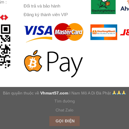
ẩm :
Đổi trả và bảo hành
Đăng ký thành viên VIP
Bản quyền thuộc về
Vhmart57.com
l Nam Mô A Di Đà Phật
Tìm đường
Chat Zalo
GỌI ĐIỆN