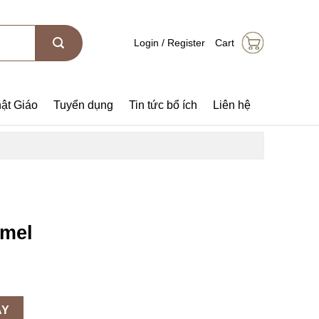
Login / Register
Cart
ật Giáo
Tuyển dụng
Tin tức bổ ích
Liên hệ
amel
AY