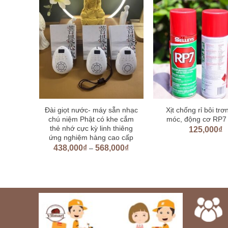
i Nhật
Đài giọt nước- máy sẵn nhạc
Xịt chống rỉ bôi tr
chú niệm Phật có khe cắm
móc, động cơ RP7
thẻ nhớ cực kỳ linh thiêng
000
₫
125,000
₫
ứng nghiệm hàng cao cấp
438,000
₫
568,000
₫
–