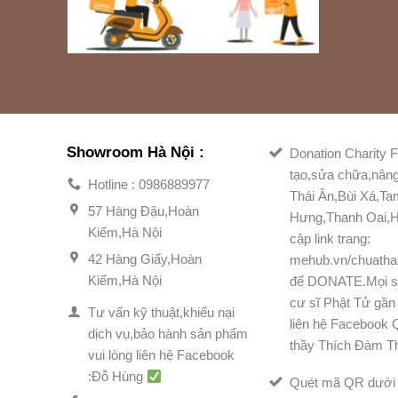
Showroom Hà Nội :
Donation Charity F
tạo,sửa chữa,nân
Hotline : 0986889977
Thái Ân,Bùi Xá,T
57 Hàng Đậu,Hoàn
Hưng,Thanh Oai,H
Kiếm,Hà Nội
cập link trang:
42 Hàng Giấy,Hoàn
mehub.vn/chuatha
Kiếm,Hà Nội
để DONATE.Mọi s
cư sĩ Phật Tử gần 
Tư vấn kỹ thuật,khiếu nại
liên hệ Facebook
dịch vụ,bảo hành sản phẩm
thầy Thích Đàm T
vui lòng liên hệ Facebook
:Đỗ Hùng
Quét mã QR dưới 