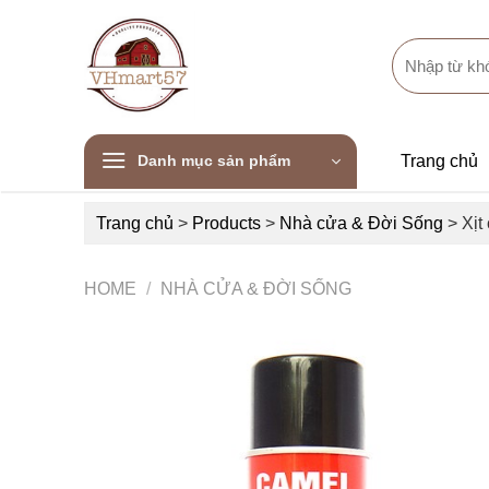
Skip
to
Search
content
for:
Danh mục sản phẩm
Trang chủ
Trang chủ
>
Products
>
Nhà cửa & Đời Sống
>
Xịt
HOME
/
NHÀ CỬA & ĐỜI SỐNG