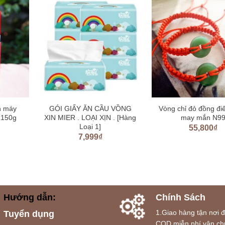
ơn máy
GÓI GIẤY ĂN CẦU VỒNG
Vòng chỉ đỏ đồng đi
 150g
XIN MIER . LOẠI XỊN . [Hàng
may mắn N9
Loại 1]
55,800
₫
7,999
₫
Hướng dẫn:
Chính Sách
1.Giao hàng tận nơi 
Tuyển dụng
COD,miễn phí vận ch