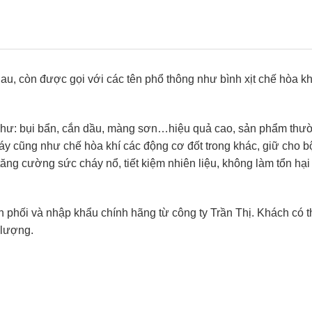
, còn được gọi với các tên phổ thông như bình xịt chế hòa kh
 như: bụi bẩn, cắn dầu, màng sơn…hiệu quả cao, sản phẩm thươ
áy cũng như chế hòa khí các động cơ đốt trong khác, giữ cho b
t, tăng cường sức cháy nổ, tiết kiệm nhiên liệu, không làm tổn hại
 phối và nhập khẩu chính hãng từ công ty Trần Thị. Khách có t
 lượng.