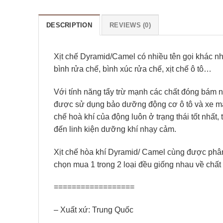
DESCRIPTION
REVIEWS (0)
Xịt chế Dyramid/Camel có nhiều tên gọi khác nhau
bình rửa chế, bình xúc rửa chế, xịt chế ô tô…
Với tính năng tẩy trừ mạnh các chất đóng bám
được sử dụng bảo dưỡng động cơ ô tô và xe m
chế hoà khí của động luôn ở trạng thái tốt nhấ
đến linh kiện dưỡng khí nhạy cảm.
Xịt chế hòa khí Dyramid/ Camel cùng được phân
chọn mua 1 trong 2 loại đều giống nhau về chất
==================
– Xuất xứ: Trung Quốc