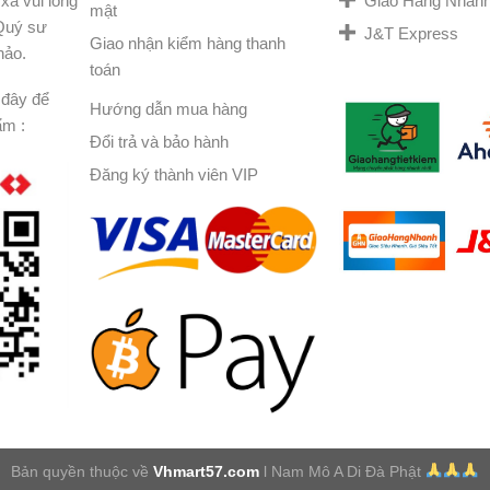
Giao Hàng Nhan
xa vui lòng
mật
 Quý sư
J&T Express
Giao nhận kiểm hàng thanh
hảo.
toán
đây để
Hướng dẫn mua hàng
ẩm :
Đổi trả và bảo hành
Đăng ký thành viên VIP
Bản quyền thuộc về
Vhmart57.com
l Nam Mô A Di Đà Phật