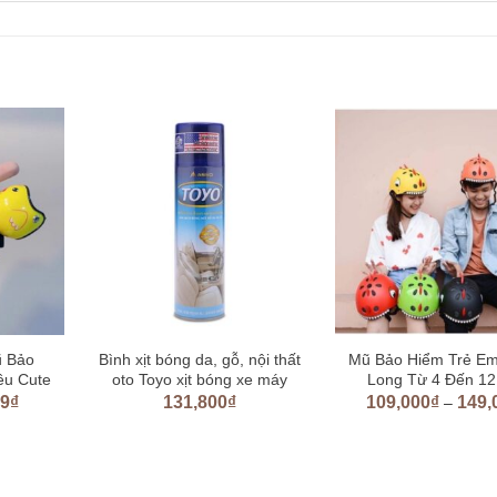
ũ Bảo
Bình xịt bóng da, gỗ, nội thất
Mũ Bảo Hiểm Trẻ E
êu Cute
oto Toyo xịt bóng xe máy
Long Từ 4 Đến 12
99
₫
131,800
₫
109,000
₫
149,
–