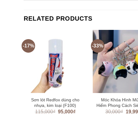
RELATED PRODUCTS
-17%
-33%
c 304
Sơn lót Redfox dùng cho
Móc Khóa Hình M
ho trẻ
nhựa, kim loại (F100)
Hiểm Phong Cách Si
ng cách
115,000
₫
95,000
₫
30,000
₫
19,9
00
₫