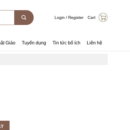
Login / Register
Cart
ật Giáo
Tuyển dụng
Tin tức bổ ích
Liên hệ
AY