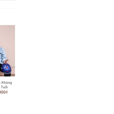
m Khủng
 Tuổi
000
₫