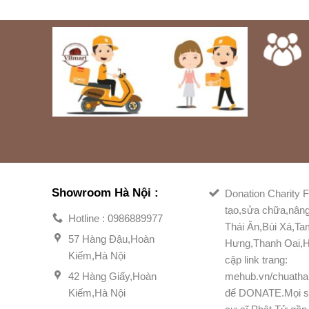
Showroom Hà Nội :
Donation Charity F
tạo,sửa chữa,nân
Hotline : 0986889977
Thái Ân,Bùi Xá,T
57 Hàng Đậu,Hoàn
Hưng,Thanh Oai,H
Kiếm,Hà Nội
cập link trang:
42 Hàng Giấy,Hoàn
mehub.vn/chuatha
Kiếm,Hà Nội
để DONATE.Mọi s