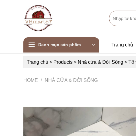
Skip
to
Search
content
for:
Danh mục sản phẩm
Trang chủ
Trang chủ
>
Products
>
Nhà cửa & Đời Sống
>
Tô 
HOME
/
NHÀ CỬA & ĐỜI SỐNG