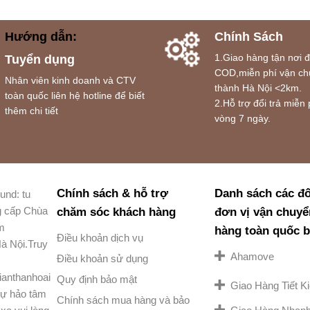
Hướng dẫn:
Chính Sách
1.Giao hàng tận nơi 
Tuyển dụng
COD,miễn phí vận ch
Nhân viên kinh doanh và CTV
thành Hà Nội <2km.
toàn quốc liên hệ hotline để biết
2.Hỗ trợ đổi trả miễn 
thêm chi tiết
vòng 7 ngày.
Chính sách & hỗ trợ
Danh sách các đố
und: tu
g cấp Chùa
chăm sóc khách hàng
đơn vị vận chuyể
am
hàng toàn quốc 
Điều khoản dịch vụ
à Nội.Truy
Ahamove
Điều khoản sử dụng
ianthanhoai
Quy định bảo mật
Giao Hàng Tiết 
ự hảo tâm
Chính sách mua hàng và bảo