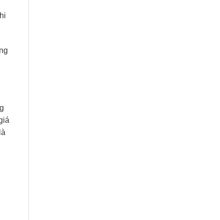
hi
óng
ng
giá
là