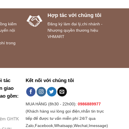
Hợp tác với chúng tôi
đồng kiểm
Đăng ký làm đại lý,chi nhánh -
uyển nội
Nhượng quyền thương hiệu
VHMART
phí trong
i tác
Kết nối với chúng tôi
n giao
bao gồm:
MUA HÀNG (8h30 - 22h00):
0986889977
(Khách hàng vui lòng gọi điện,nhắn tin trực
Kiệm GHTK
tiếp để được tư vấn miễn phí 24/7 qua
Zalo,Facebook,Whatsapp,Wechat,Imessage)