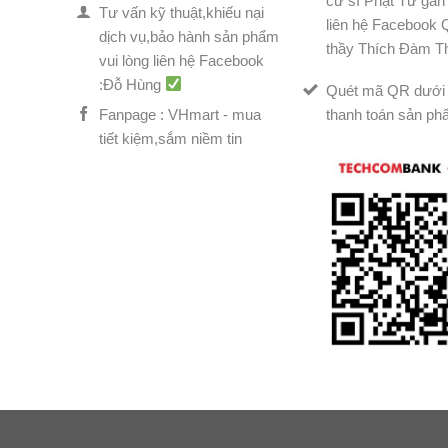
cư sĩ Phật Tử gần 
Tư vấn kỹ thuật,khiếu nại
liên hệ Facebook
dịch vụ,bảo hành sản phẩm
thầy Thích Đàm T
vui lòng liên hệ Facebook
:Đỗ Hùng
Quét mã QR dưới 
Fanpage : VHmart - mua
thanh toán sản ph
tiết kiệm,sắm niềm tin