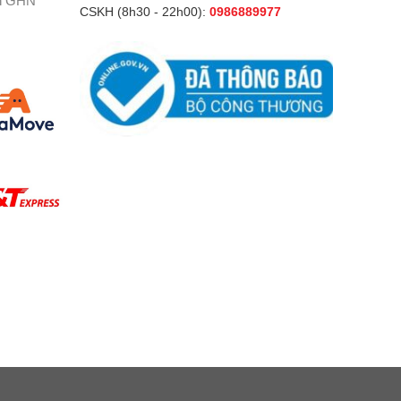
h GHN
CSKH (8h30 - 22h00):
0986889977