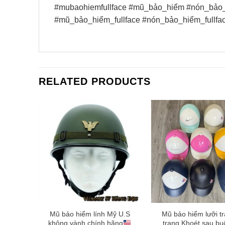
#mubaohiemfullface #mũ_bảo_hiểm #nón_bảo_
#mũ_bảo_hiểm_fullface #nón_bảo_hiểm_fullfa
RELATED PRODUCTS
 hãng
Mũ bảo hiểm lính Mỹ U.S
Mũ bảo hiểm lưỡi tra
âm -Mũ
không vành chính hãng
trang Khoét sau bu