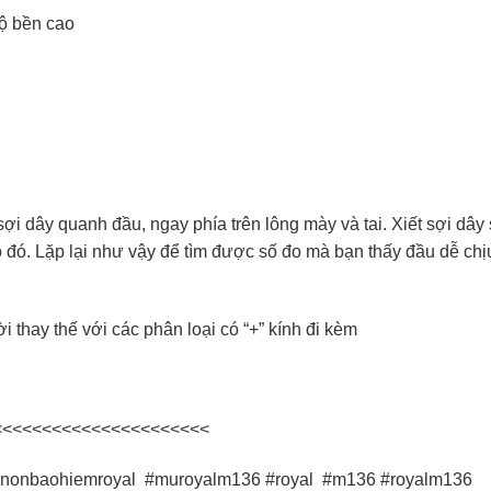
ộ bền cao
 dây quanh đầu, ngay phía trên lông mày và tai. Xiết sợi dây
o đó. Lặp lại như vậy để tìm được số đo mà bạn thấy đầu dễ chị
i thay thế với các phân loại có “+” kính đi kèm
<<<<<<<<<<<<<<<<<<<<<<
nonbaohiemroyal
#muroyalm136 #royal
#m136 #royalm136