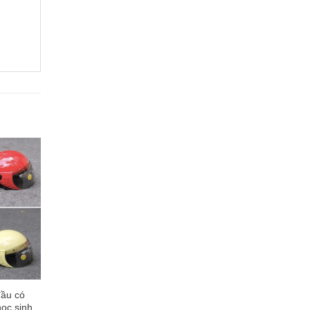
ầu có
ọc sinh