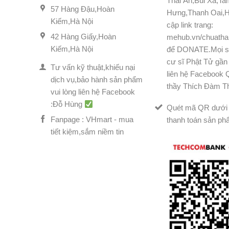
Thái Ân,Bùi Xá,T
57 Hàng Đậu,Hoàn
Hưng,Thanh Oai,H
Kiếm,Hà Nội
cập link trang:
42 Hàng Giấy,Hoàn
mehub.vn/chuatha
Kiếm,Hà Nội
để DONATE.Mọi s
cư sĩ Phật Tử gần 
Tư vấn kỹ thuật,khiếu nại
liên hệ Facebook
dịch vụ,bảo hành sản phẩm
thầy Thích Đàm T
vui lòng liên hệ Facebook
:Đỗ Hùng
Quét mã QR dưới 
Fanpage : VHmart - mua
thanh toán sản ph
tiết kiệm,sắm niềm tin