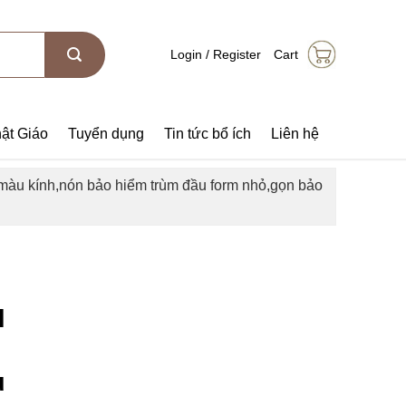
Login / Register
Cart
ật Giáo
Tuyển dụng
Tin tức bổ ích
Liên hệ
màu kính,nón bảo hiểm trùm đầu form nhỏ,gọn bảo
l
u