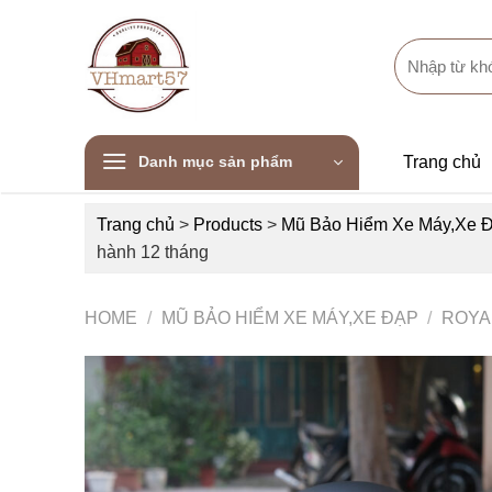
Skip
to
Search
content
for:
Danh mục sản phẩm
Trang chủ
Trang chủ
>
Products
>
Mũ Bảo Hiểm Xe Máy,Xe 
hành 12 tháng
HOME
/
MŨ BẢO HIỂM XE MÁY,XE ĐẠP
/
ROYA