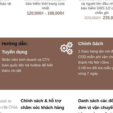
 bảo vệ
bảo hiểm thời trang cute
và người lớn đầu n
nhất
bảo hiểm GRS 1/2 c
chắn gió
120,000
₫
168,000
₫
–
320,000
₫
235,
Hướng dẫn:
Chính Sách
1.Giao hàng tận nơi 
Tuyển dụng
COD,miễn phí vận ch
Nhân viên kinh doanh và CTV
thành Hà Nội <2km.
toàn quốc liên hệ hotline để biết
2.Hỗ trợ đổi trả miễn 
thêm chi tiết
vòng 7 ngày.
Chính sách & hỗ trợ
Danh sách các đố
und: tu
g cấp Chùa
chăm sóc khách hàng
đơn vị vận chuyể