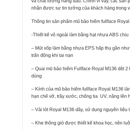
và chất lượng hàng đầu. Chính vì vậy, các sa
nhận được sự tin tưởng của khách hàng trong 
Thông tin sản phẩm mũ bảo hiểm fullface Roya
-Thiết kế vỏ ngoài làm bằng hạt nhựa ABS chịu 
– Mút xốp làm bằng nhựa EPS hấp thụ gần như 
trấn động khi tai nạn
– Quai mũ bảo hiểm Fullface Royal M136 dệt 2 lớ
dùng
– Kính của mũ bảo hiểm fullface Royal M136 l
hạn chế vỡ, trầy xước, chống tia
UV, nâng lên 
– Vải lót Royal M136 dầy, sử dụng nguyên liệu 
– Khe thông gió được thiết kế khoa học, nên luô