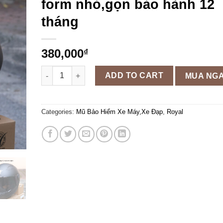
form nhỏ,gọn bảo hành 12
tháng
380,000
₫
Mũ bảo hiểm Full face Royal M136 đen nhám,đủ màu 
ADD TO CART
MUA NG
Categories:
Mũ Bảo Hiểm Xe Máy,Xe Đạp
,
Royal