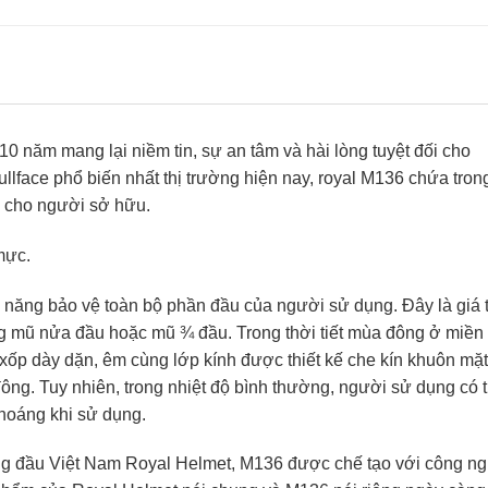
 năm mang lại niềm tin, sự an tâm và hài lòng tuyệt đối cho
llface phổ biến nhất thị trường hiện nay, royal M136 chứa tron
ảo cho người sở hữu.
mực.
năng bảo vệ toàn bộ phần đầu của người sử dụng. Đây là giá tr
òng mũ nửa đầu hoặc mũ ¾ đầu. Trong thời tiết mùa đông ở miền
 xốp dày dặn, êm cùng lớp kính được thiết kế che kín khuôn mặt
g. Tuy nhiên, trong nhiệt độ bình thường, người sử dụng có t
thoáng khi sử dụng.
ng đầu Việt Nam Royal Helmet, M136 được chế tạo với công ng