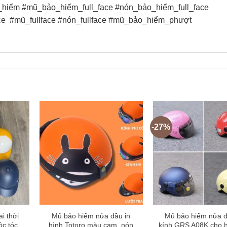
hiểm #mũ_bảo_hiểm_full_face #nón_bảo_hiểm_full_face
ce
#mũ_fullface #nón_fullface #mũ_bảo_hiểm_phượt
-27%
i thời
Mũ bảo hiểm nửa đầu in
Mũ bảo hiểm nửa đ
ộc tóc
hình Totoro màu cam_nón
kính GRS A08K cho h