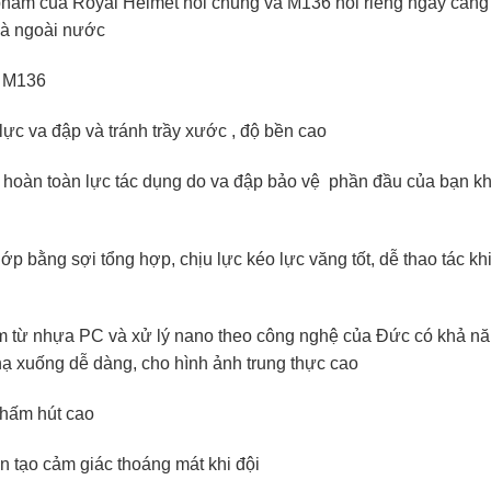
̉n phẩm của Royal Helmet nói chung và M136 nói riêng ngày càng
và ngoài nước
l M136
lực va đập và tránh trầy xước , độ bền cao
hoàn toàn lực tác dụng do va đập bảo vệ
phần đầu của bạn kh
p bằng sợi tổng hợp, chịu lực kéo lực văng tốt, dễ thao tác kh
àm từ nhựa PC và xử lý nano theo công nghệ của Đức có khả n
hạ xuống dễ dàng, cho hình ảnh trung thực cao
thấm hút cao
n tạo cảm giác thoáng mát khi đội