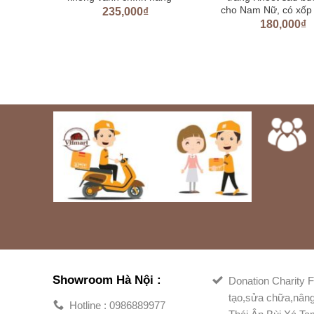
Andes
cho Nam Nữ, có xốp
235,000
₫
180,000
₫
000
₫
Showroom Hà Nội :
Donation Charity F
tạo,sửa chữa,nân
Hotline : 0986889977