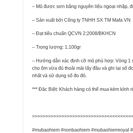
– Mũ được sơn bằng nguyên liệu ngoại nhập, đ
– Sản xuất bởi Công ty TNHH SX TM Mafa VN
– Đạt tiêu chuẩn QCVN 2:2008/BKHCN
– Trọng lượng: 1.100gr
– Hướng dẫn xác định cỡ mũ phù hợp: Vòng 1 sợi
cho ôm vừa đủ thoải mái lấy đầu và ghi lại số đ
nhất và sử dụng số đo đó.
*** Đăc Biệt: Khách hàng có thể mua kèm kính rờ
>>>>>>>>>>>>>>>>>>>>>>>>>>>><<<<<<<<<
#mubaohiem #nonbaohiem #mubaohiemroyal #