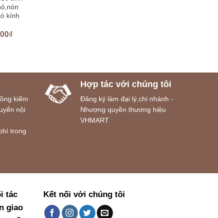
hỏ,nón
ó kính
000
₫
Hợp tác với chúng tôi
đồng kiểm
Đăng ký làm đại lý,chi nhánh -
uyển nội
Nhượng quyền thương hiệu
VHMART
phí trong
i tác
Kết nối với chúng tôi
n giao