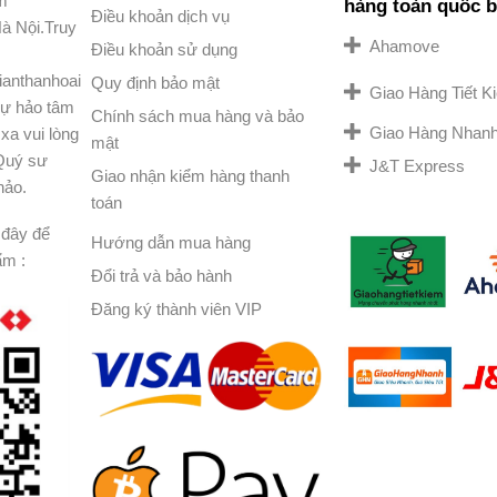
am
hàng toàn quốc 
Điều khoản dịch vụ
à Nội.Truy
Ahamove
Điều khoản sử dụng
ianthanhoai
Quy định bảo mật
Giao Hàng Tiết 
ự hảo tâm
Chính sách mua hàng và bảo
Giao Hàng Nhan
xa vui lòng
mật
 Quý sư
J&T Express
Giao nhận kiểm hàng thanh
hảo.
toán
đây để
Hướng dẫn mua hàng
ẩm :
Đổi trả và bảo hành
Đăng ký thành viên VIP