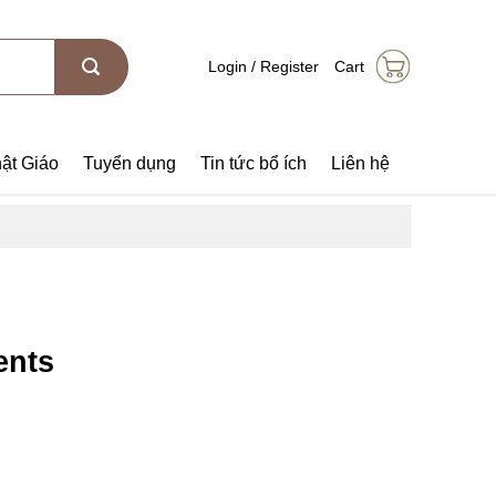
Login / Register
Cart
ật Giáo
Tuyển dụng
Tin tức bổ ích
Liên hệ
ents