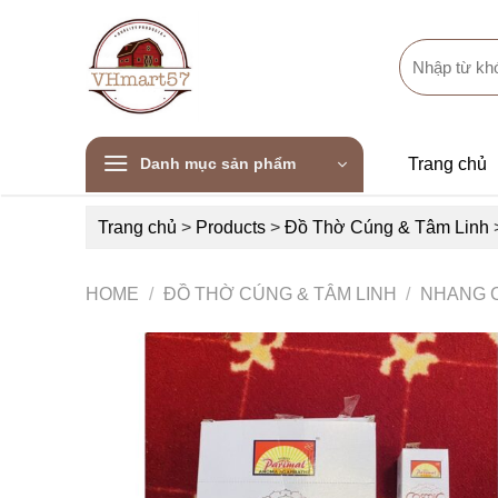
Skip
to
Search
content
for:
Danh mục sản phẩm
Trang chủ
Trang chủ
>
Products
>
Đồ Thờ Cúng & Tâm Linh
HOME
/
ĐỒ THỜ CÚNG & TÂM LINH
/
NHANG 