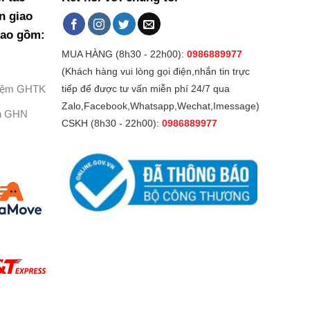
n giao
bao gồm:
MUA HÀNG (8h30 - 22h00):
0986889977
(Khách hàng vui lòng gọi điện,nhắn tin trực
Kiệm GHTK
tiếp để được tư vấn miễn phí 24/7 qua
Zalo,Facebook,Whatsapp,Wechat,Imessage)
h GHN
CSKH (8h30 - 22h00):
0986889977