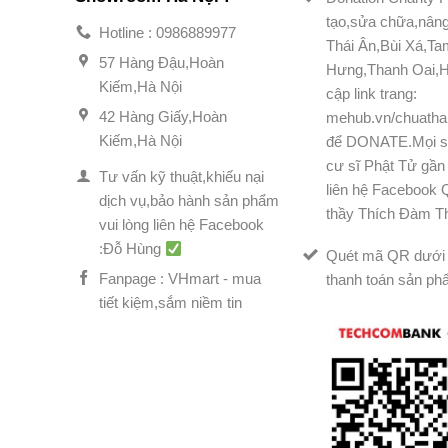
tạo,sửa chữa,nân
Hotline : 0986889977
Thái Ân,Bùi Xá,T
57 Hàng Đậu,Hoàn
Hưng,Thanh Oai,H
Kiếm,Hà Nội
cập link trang:
42 Hàng Giấy,Hoàn
mehub.vn/chuatha
Kiếm,Hà Nội
để DONATE.Mọi s
cư sĩ Phật Tử gần 
Tư vấn kỹ thuật,khiếu nại
liên hệ Facebook
dịch vụ,bảo hành sản phẩm
thầy Thích Đàm T
vui lòng liên hệ Facebook
:Đỗ Hùng
Quét mã QR dưới 
Fanpage : VHmart - mua
thanh toán sản ph
tiết kiệm,sắm niềm tin