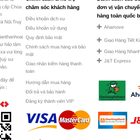
g cấp Chùa
chăm sóc khách hàng
đơn vị vận chuyể
am
hàng toàn quốc 
Điều khoản dịch vụ
à Nội.Truy
Ahamove
Điều khoản sử dụng
ianthanhoai
Quy định bảo mật
Giao Hàng Tiết 
ự hảo tâm
Chính sách mua hàng và bảo
Giao Hàng Nhan
xa vui lòng
mật
 Quý sư
J&T Express
Giao nhận kiểm hàng thanh
hảo.
toán
đây để
Hướng dẫn mua hàng
ẩm :
Đổi trả và bảo hành
Đăng ký thành viên VIP