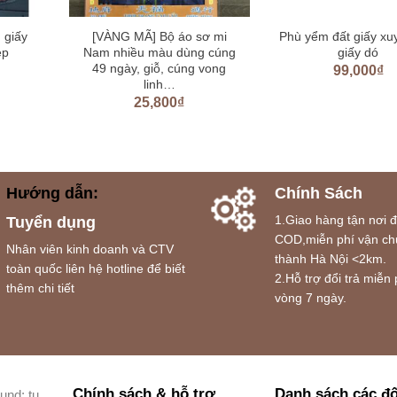
 giấy
[VÀNG MÃ] Bộ áo sơ mi
Phù yểm đất giấy xuy
ẹp
Nam nhiều màu dùng cúng
giấy dó
49 ngày, giỗ, cúng vong
99,000
₫
linh…
25,800
₫
Hướng dẫn:
Chính Sách
1.Giao hàng tận nơi 
Tuyển dụng
COD,miễn phí vận ch
Nhân viên kinh doanh và CTV
thành Hà Nội <2km.
toàn quốc liên hệ hotline để biết
2.Hỗ trợ đổi trả miễn 
thêm chi tiết
vòng 7 ngày.
Chính sách & hỗ trợ
Danh sách các đố
und: tu