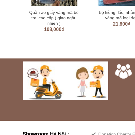
h trụ
Quần áo giấy vàng mã bé
Bộ kiềng, lắc, nhẫn
 dạng
trai cao cấp ( giao ngẫu
vàng mã loại đ
nhiên )
000
₫
21,800
₫
108,000
₫
Showroom Hà Nội :
Donation Charity F