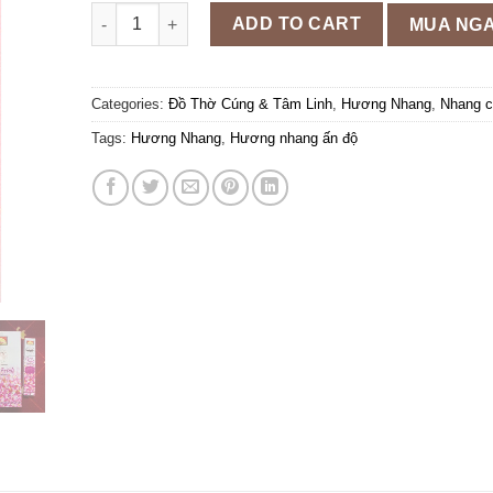
Nhang cây Yatra Cosmic scents 16gr quantity
ADD TO CART
MUA NG
Categories:
Đồ Thờ Cúng & Tâm Linh
,
Hương Nhang
,
Nhang c
Tags:
Hương Nhang
,
Hương nhang ấn độ