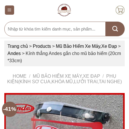
Skip
to
content
Search
for:
Trang chủ
>
Products
>
Mũ Bảo Hiểm Xe Máy,Xe Đạp
>
Andes
>
Kính thẳng Andes gắn cho mũ bảo hiểm (20cm
*33cm)
HOME
/
MŨ BẢO HIỂM XE MÁY,XE ĐẠP
/
PHỤ
KIỆN(KÍNH SƠ CUA,KHÓA MŨ,LƯỠI TRAI,TAI NGHE)
-41%