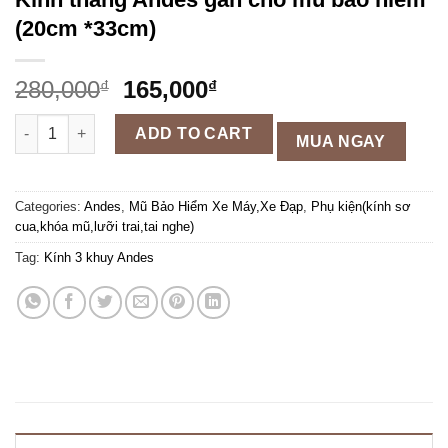
(20cm *33cm)
280,000
165,000
₫
₫
Kính thẳng Andes gắn cho mũ bảo hiểm (20cm *33cm) quantity
ADD TO CART
MUA NGAY
Categories:
Andes
,
Mũ Bảo Hiểm Xe Máy,Xe Đạp
,
Phụ kiện(kính sơ
cua,khóa mũ,lưỡi trai,tai nghe)
Tag:
Kính 3 khuy Andes