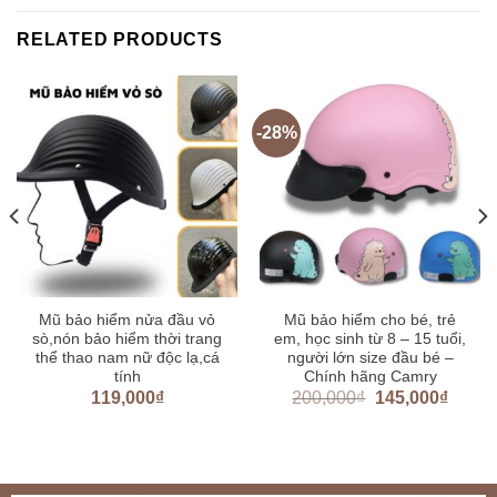
RELATED PRODUCTS
-28%
Mũ bảo hiểm nửa đầu vỏ
Mũ bảo hiểm cho bé, trẻ
sò,nón bảo hiểm thời trang
em, học sinh từ 8 – 15 tuổi,
thể thao nam nữ độc lạ,cá
người lớn size đầu bé –
tính
Chính hãng Camry
119,000
₫
200,000
₫
145,000
₫