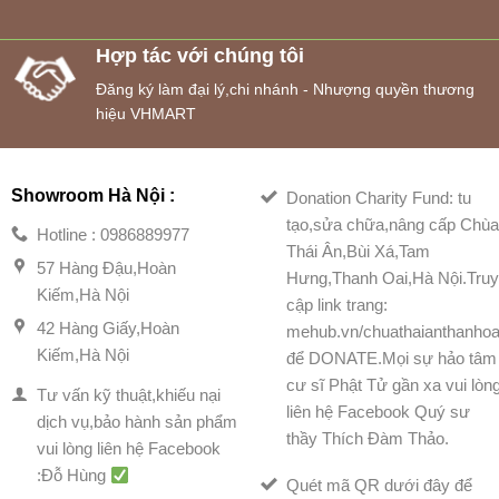
Hợp tác với chúng tôi
Đăng ký làm đại lý,chi nhánh - Nhượng quyền thương
hiệu VHMART
Showroom Hà Nội :
Donation Charity Fund: tu
tạo,sửa chữa,nâng cấp Chù
Hotline : 0986889977
Thái Ân,Bùi Xá,Tam
57 Hàng Đậu,Hoàn
Hưng,Thanh Oai,Hà Nội.Tru
Kiếm,Hà Nội
cập link trang:
42 Hàng Giấy,Hoàn
mehub.vn/chuathaianthanhoa
Kiếm,Hà Nội
để DONATE.Mọi sự hảo tâm
cư sĩ Phật Tử gần xa vui lòn
Tư vấn kỹ thuật,khiếu nại
liên hệ Facebook Quý sư
dịch vụ,bảo hành sản phẩm
thầy Thích Đàm Thảo.
vui lòng liên hệ Facebook
:Đỗ Hùng
Quét mã QR dưới đây để