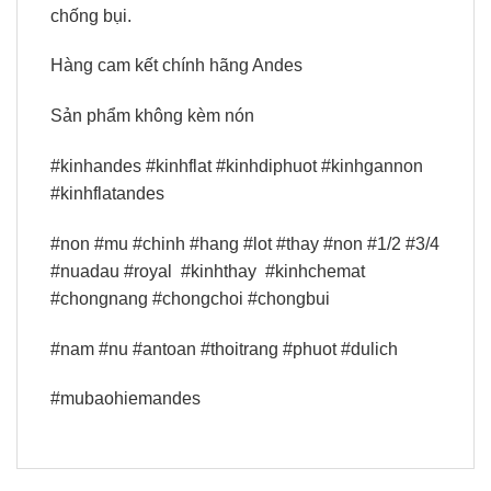
chống bụi.
Hàng cam kết chính hãng Andes
Sản phẩm không kèm nón
#kinhandes #kinhflat #kinhdiphuot #kinhgannon
#kinhflatandes
#non #mu #chinh #hang #lot #thay #non #1/2 #3/4
#nuadau #royal
#kinhthay
#kinhchemat
#chongnang #chongchoi #chongbui
#nam #nu #antoan #thoitrang #phuot #dulich
#mubaohiemandes