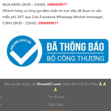
MUA HÀNG (8h30 - 22h00):
0986889977
(Khách hàng vui lòng gọi điện,nhắn tin trực tiếp để được tư vấn
miễn phí 24/7 qua Zalo,Facebook,Whatsapp,Wechat,Imessage)
CSKH (8h30 - 22h00):
0986889977
Bản quyền thuộc về
Vhmart57.com
l Nam Mô A Di Đà Phật
Tìm đường
Chat Zalo