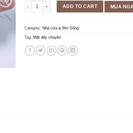
Dây chuyền mặt chữ cái đính đá chuẩn bạc ta sáng đ
ADD TO CART
MUA NG
Category:
Nhà cửa & Đời Sống
Tag:
Mặt dây chuyền