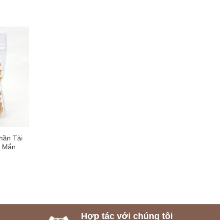
hần Tài
y Mắn
Hợp tác với chúng tôi