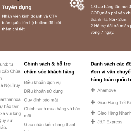
1.Giao hàng tận nơi 
Tuyển dụng
COD,miễn phí vận ch
Nhân viên kinh doanh và CTV
thành Hà Nội <2km.
toàn quốc liên hệ hotline để biết
2.Hỗ trợ đổi trả miễn 
thêm chi tiết
vòng 7 ngày.
Chính sách & hỗ trợ
Danh sách các đố
und: tu
g cấp Chùa
chăm sóc khách hàng
đơn vị vận chuyể
am
hàng toàn quốc 
Điều khoản dịch vụ
à Nội.Truy
Ahamove
Điều khoản sử dụng
ianthanhoai
Quy định bảo mật
Giao Hàng Tiết 
ự hảo tâm
Chính sách mua hàng và bảo
Giao Hàng Nhan
xa vui lòng
mật
 Quý sư
J&T Express
Giao nhận kiểm hàng thanh
hảo.