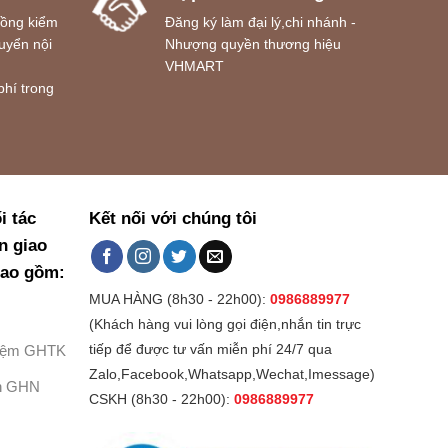
đồng kiểm
Đăng ký làm đại lý,chi nhánh -
uyển nội
Nhượng quyền thương hiệu
VHMART
phí trong
i tác
Kết nối với chúng tôi
n giao
bao gồm:
MUA HÀNG (8h30 - 22h00):
0986889977
(Khách hàng vui lòng gọi điện,nhắn tin trực
Kiệm GHTK
tiếp để được tư vấn miễn phí 24/7 qua
Zalo,Facebook,Whatsapp,Wechat,Imessage)
h GHN
CSKH (8h30 - 22h00):
0986889977