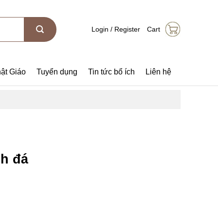
Login / Register
Cart
ật Giáo
Tuyển dụng
Tin tức bổ ích
Liên hệ
nh đá