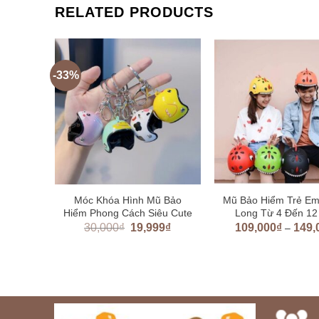
RELATED PRODUCTS
-33%
88 món
Móc Khóa Hình Mũ Bảo
Mũ Bảo Hiểm Trẻ E
ng tạo
Hiểm Phong Cách Siêu Cute
Long Từ 4 Đến 12
000
₫
30,000
₫
19,999
₫
109,000
₫
149,
–