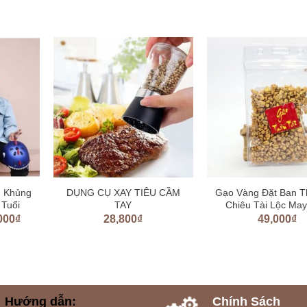
m Khủng
DỤNG CỤ XAY TIÊU CẦM
Gạo Vàng Đặt Ban T
 Tuổi
TAY
Chiêu Tài Lộc Ma
000
₫
28,800
₫
49,000
₫
Hướng dẫn:
Chính Sách