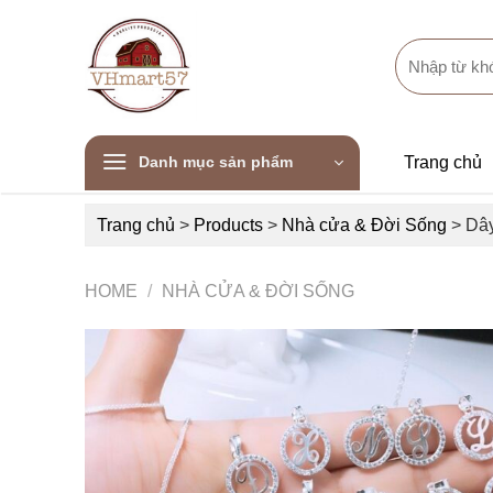
Skip
to
Search
content
for:
Danh mục sản phẩm
Trang chủ
Trang chủ
>
Products
>
Nhà cửa & Đời Sống
>
Dây
HOME
/
NHÀ CỬA & ĐỜI SỐNG