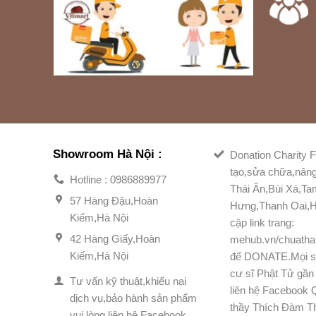
Showroom Hà Nội :
Donation Charity F
tạo,sửa chữa,nân
Hotline : 0986889977
Thái Ân,Bùi Xá,T
57 Hàng Đậu,Hoàn
Hưng,Thanh Oai,H
Kiếm,Hà Nội
cập link trang:
42 Hàng Giấy,Hoàn
mehub.vn/chuatha
Kiếm,Hà Nội
để DONATE.Mọi s
cư sĩ Phật Tử gần 
Tư vấn kỹ thuật,khiếu nại
liên hệ Facebook
dịch vụ,bảo hành sản phẩm
thầy Thích Đàm T
vui lòng liên hệ Facebook