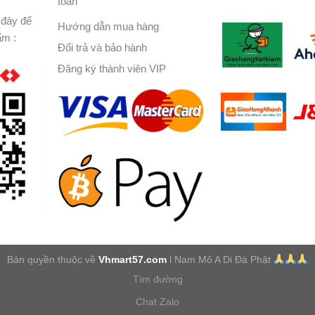
toán
đây để
Hướng dẫn mua hàng
ẩm :
Đổi trả và bảo hành
Đăng ký thành viên VIP
Bản quyền thuộc về
Vhmart57.com
l Nam Mô A Di Đà Phật
Tìm đường
Chat Zalo