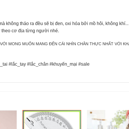
 mà không tháo ra đều sẽ bị đen, oxi hóa bởi mồ hôi, không khí
 theo cơ địa từng người nhé.
, VỚI MONG MUỐN MANG ĐẾN CÁI NHÌN CHÂN THỰC NHẤT VỚI K
tai #lắc_tay #lắc_chân #khuyến_mại #sale