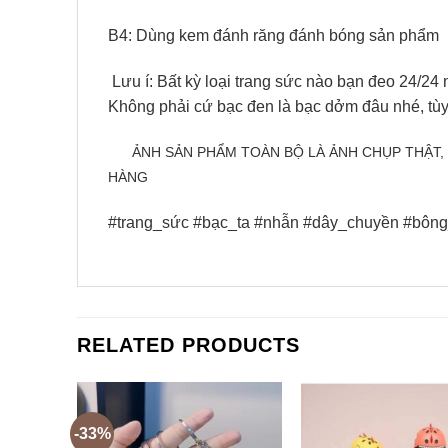
B4: Dùng kem đánh răng đánh bóng sản phẩm
Lưu í: Bất kỳ loại trang sức nào bạn đeo 24/24
Không phải cứ bạc đen là bạc dởm đâu nhé, tùy
ẢNH SẢN PHẨM TOÀN BỘ LÀ ẢNH CHỤP THẬT
HÀNG
#trang_sức #bạc_ta #nhẫn #dây_chuyền #bông_
RELATED PRODUCTS
-33%