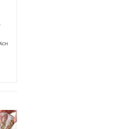
…
HÁCH