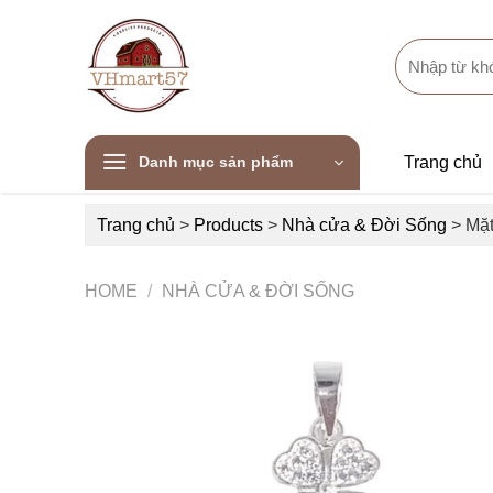
Skip
to
Search
content
for:
Danh mục sản phẩm
Trang chủ
Trang chủ
>
Products
>
Nhà cửa & Đời Sống
>
Mặt
HOME
/
NHÀ CỬA & ĐỜI SỐNG