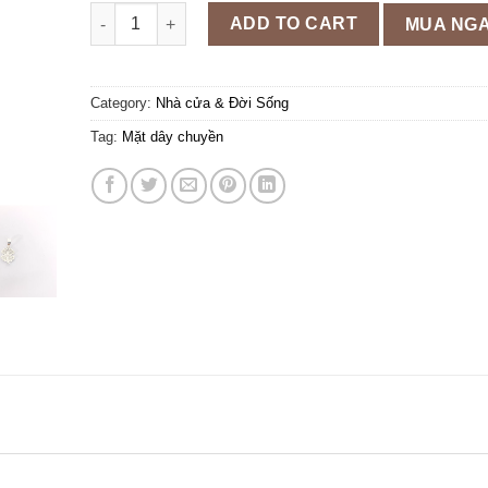
Mặt dây chuyền cỏ 4 lá đính đá bạc ta quantity
ADD TO CART
MUA NG
Category:
Nhà cửa & Đời Sống
Tag:
Mặt dây chuyền