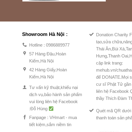
Showroom Hà Nội :
Donation Charity F
tạo,sửa chữa,nân
Hotline : 0986889977
Thái Ân,Bùi Xá,T
57 Hàng Đậu,Hoàn
Hưng,Thanh Oai,H
Kiếm,Hà Nội
cập link trang:
42 Hàng Giấy,Hoàn
mehub.vn/chuatha
Kiếm,Hà Nội
để DONATE.Mọi s
cư sĩ Phật Tử gần 
Tư vấn kỹ thuật,khiếu nại
liên hệ Facebook
dịch vụ,bảo hành sản phẩm
thầy Thích Đàm T
vui lòng liên hệ Facebook
:Đỗ Hùng
Quét mã QR dưới 
Fanpage : VHmart - mua
thanh toán sản ph
tiết kiệm,sắm niềm tin