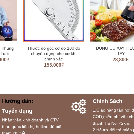
m Khủng
Thước đo góc cơ đo 180 độ
DỤNG CỤ XAY TIÊ
 Tuổi
chuyên dụng cho cơ khí
TAY
chính xác
000
₫
28,800
₫
155,000
₫
Hướng dẫn:
Chính Sách
1.Giao hàng tận nơi 
Tuyển dụng
COD,miễn phí vận ch
Nhân viên kinh doanh và CTV
thành Hà Nội <2km.
toàn quốc liên hệ hotline để biết
2.Hỗ trợ đổi trả miễn 
thêm chi tiết