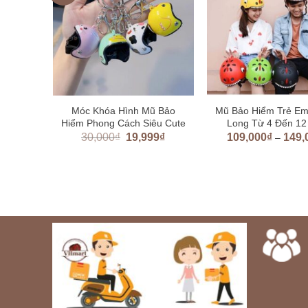
abéra
Móc Khóa Hình Mũ Bảo
Mũ Bảo Hiểm Trẻ E
c)
Hiểm Phong Cách Siêu Cute
Long Từ 4 Đến 12
000
₫
30,000
₫
19,999
₫
109,000
₫
149,
–