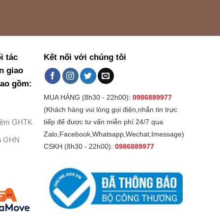
i tác
Kết nối với chúng tôi
n giao
bao gồm:
MUA HÀNG (8h30 - 22h00):
0986889977
(Khách hàng vui lòng gọi điện,nhắn tin trực
Kiệm GHTK
tiếp để được tư vấn miễn phí 24/7 qua
Zalo,Facebook,Whatsapp,Wechat,Imessage)
h GHN
CSKH (8h30 - 22h00):
0986889977