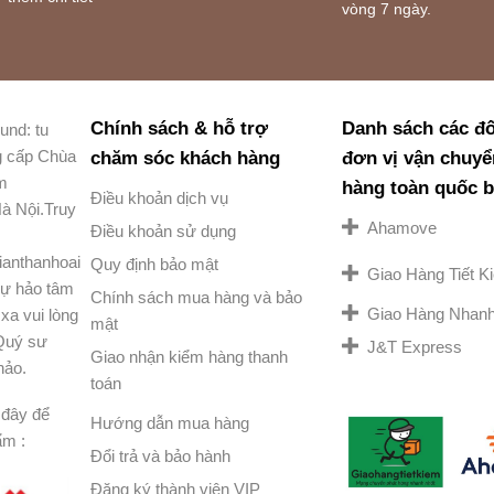
vòng 7 ngày.
Chính sách & hỗ trợ
Danh sách các đố
und: tu
g cấp Chùa
chăm sóc khách hàng
đơn vị vận chuyể
am
hàng toàn quốc 
Điều khoản dịch vụ
à Nội.Truy
Ahamove
Điều khoản sử dụng
ianthanhoai
Quy định bảo mật
Giao Hàng Tiết 
ự hảo tâm
Chính sách mua hàng và bảo
Giao Hàng Nhan
xa vui lòng
mật
 Quý sư
J&T Express
Giao nhận kiểm hàng thanh
hảo.
toán
đây để
Hướng dẫn mua hàng
ẩm :
Đổi trả và bảo hành
Đăng ký thành viên VIP