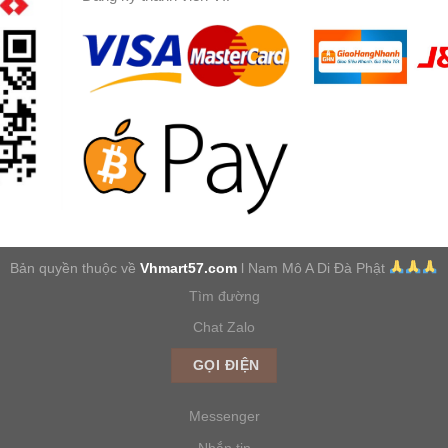
Bản quyền thuộc về
Vhmart57.com
l Nam Mô A Di Đà Phật
Tìm đường
Chat Zalo
GỌI ĐIỆN
Messenger