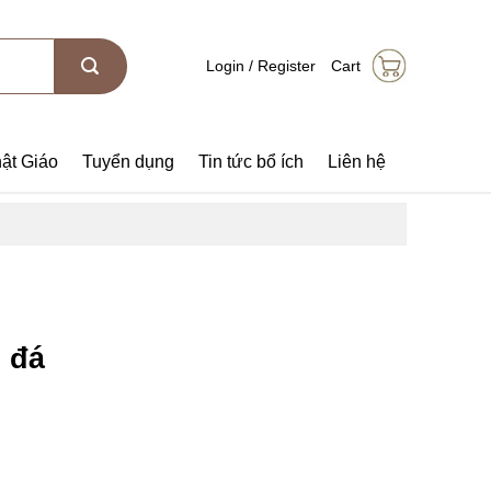
Login / Register
Cart
ật Giáo
Tuyển dụng
Tin tức bổ ích
Liên hệ
h đá