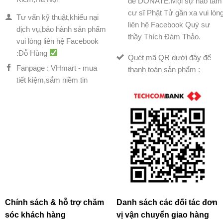
để DONATE.Mọi sự hảo tâm
cư sĩ Phật Tử gần xa vui lòn
Tư vấn kỹ thuật,khiếu nại
liên hệ Facebook Quý sư
dịch vụ,bảo hành sản phẩm
thầy Thích Đàm Thảo.
vui lòng liên hệ Facebook
:Đỗ Hùng
Quét mã QR dưới đây để
Fanpage : VHmart - mua
thanh toán sản phẩm :
tiết kiệm,sắm niềm tin
Chính sách & hỗ trợ chăm
Danh sách các đối tác đơn
sóc khách hàng
vị vận chuyển giao hàng