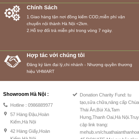
Chính Sách
1.Giao hàng tận nơi đồng kiểm COD,miễn phí vận
chuyển nội thành Hà Nội <2km.
2.Hỗ trợ đổi trả miễn phí trong vòng 7 ngày.
Hợp tác với chúng tôi
Đăng ký làm đại lý,chi nhánh - Nhượng quyền thương
hiệu VHMART
Showroom Hà Nội :
Donation Charity Fund: tu
tạo,sửa chữa,nâng cấp Chù
Hotline : 0986889977
Thái Ân,Bùi Xá,Tam
57 Hàng Đậu,Hoàn
Hưng,Thanh Oai,Hà Nội.Tru
Kiếm,Hà Nội
cập link trang:
42 Hàng Giấy,Hoàn
mehub.vn/chuathaianthanhoa
Kiếm,Hà Nội