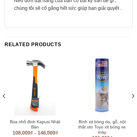
Nếu đơn đặt hàng của bạn có bất kỳ vấn đề gì ,
chúng tôi sẽ cố gắng hết sức giúp bạn giải quyết .
RELATED PRODUCTS
Búa nhổ đinh Kapusi Nhật
Bình xịt bóng da, gỗ, nội
Bản
thất oto Toyo xịt bóng xe
máy
108,000
₫
146,000
₫
–