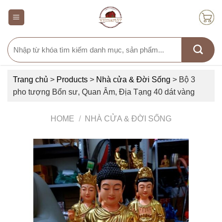
Skip
to
content
Search
for:
Trang chủ
>
Products
>
Nhà cửa & Đời Sống
>
Bộ 3
pho tượng Bổn sư, Quan Âm, Địa Tạng 40 dát vàng
HOME
/
NHÀ CỬA & ĐỜI SỐNG