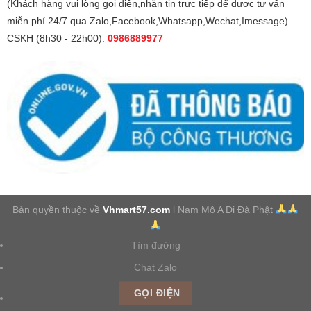
(Khách hàng vui lòng gọi điện,nhắn tin trực tiếp để được tư vấn
miễn phí 24/7 qua Zalo,Facebook,Whatsapp,Wechat,Imessage)
CSKH (8h30 - 22h00):
0986889977
Bản quyền thuộc về
Vhmart57.com
l Nam Mô A Di Đà Phật
Tìm đường
Chat Zalo
GỌI ĐIỆN