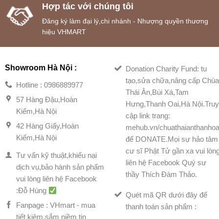
Hợp tác với chúng tôi
Đăng ký làm đại lý,chi nhánh - Nhượng quyền thương
hiệu VHMART
Showroom Hà Nội :
Donation Charity Fund: tu
tạo,sửa chữa,nâng cấp Chù
Hotline : 0986889977
Thái Ân,Bùi Xá,Tam
57 Hàng Đậu,Hoàn
Hưng,Thanh Oai,Hà Nội.Tru
Kiếm,Hà Nội
cập link trang:
42 Hàng Giấy,Hoàn
mehub.vn/chuathaianthanhoa
Kiếm,Hà Nội
để DONATE.Mọi sự hảo tâm
cư sĩ Phật Tử gần xa vui lòn
Tư vấn kỹ thuật,khiếu nại
liên hệ Facebook Quý sư
dịch vụ,bảo hành sản phẩm
thầy Thích Đàm Thảo.
vui lòng liên hệ Facebook
:Đỗ Hùng
Quét mã QR dưới đây để
Fanpage : VHmart - mua
thanh toán sản phẩm :
tiết kiệm,sắm niềm tin