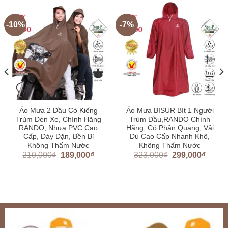
-10%
-7%
Áo Mưa 2 Đầu Có Kiếng
Áo Mưa BISUR Bít 1 Người
Trùm Đèn Xe, Chính Hãng
Trùm Đầu,RANDO Chính
RANDO, Nhựa PVC Cao
Hãng, Có Phản Quang, Vải
Cấp, Dày Dặn, Bền Bỉ
Dù Cao Cấp Nhanh Khô,
Không Thấm Nước
Không Thấm Nước
210,000
₫
189,000
₫
323,000
₫
299,000
₫