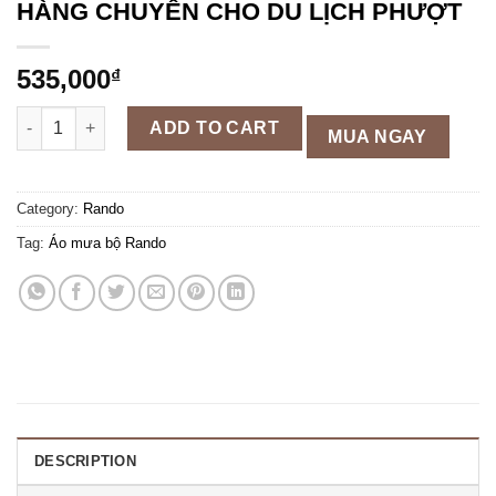
HÀNG CHUYÊN CHO DU LỊCH PHƯỢT
535,000
₫
ÁO MƯA RANDO BỘ RB8 - ASNM-88 - HÀNG CHUYÊN CHO DU LỊ
ADD TO CART
MUA NGAY
Category:
Rando
Tag:
Áo mưa bộ Rando
DESCRIPTION