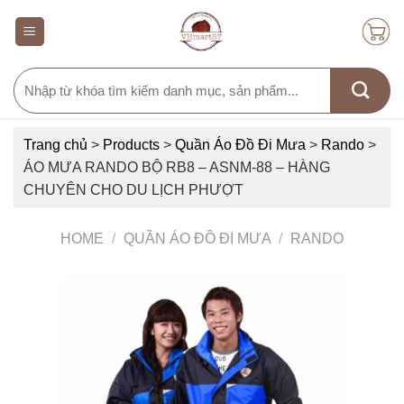
Skip
to
content
Search
for:
Trang chủ
>
Products
>
Quần Áo Đồ Đi Mưa
>
Rando
>
ÁO MƯA RANDO BỘ RB8 – ASNM-88 – HÀNG
CHUYÊN CHO DU LỊCH PHƯỢT
HOME
/
QUẦN ÁO ĐỒ ĐI MƯA
/
RANDO