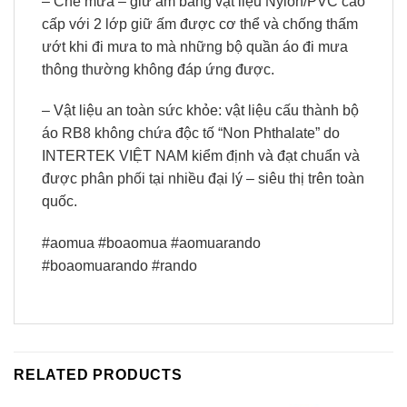
– Che mưa – giữ ấm bằng vật liệu Nylon/PVC cao
cấp với 2 lớp giữ ấm được cơ thể và chống thấm
ướt khi đi mưa to mà những bộ quần áo đi mưa
thông thường không đáp ứng được.
– Vật liệu an toàn sức khỏe: vật liệu cấu thành bộ
áo RB8 không chứa độc tố “Non Phthalate” do
INTERTEK VIỆT NAM kiểm định và đạt chuẩn và
được phân phối tại nhiều đại lý – siêu thị trên toàn
quốc.
#aomua #boaomua #aomuarando
#boaomuarando #rando
RELATED PRODUCTS