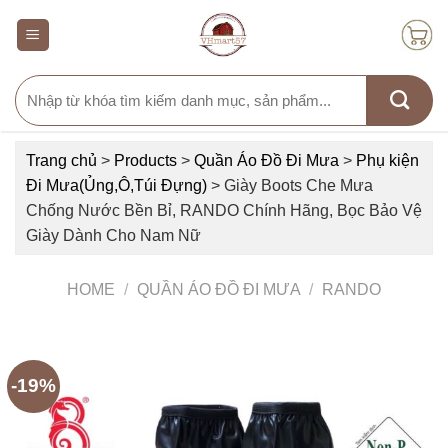
Skip
to
content
Search
for:
Trang chủ
>
Products
>
Quần Áo Đồ Đi Mưa
>
Phụ kiện
Đi Mưa(Ủng,Ô,Túi Đựng)
>
Giày Boots Che Mưa
Chống Nước Bền Bỉ, RANDO Chính Hãng, Bọc Bảo Vệ
Giày Dành Cho Nam Nữ
HOME
/
QUẦN ÁO ĐỒ ĐI MƯA
/
RANDO
-19%