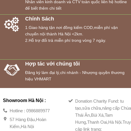
Nhân viên kinh doanh và CTV toàn quốc liên hệ hotline
để biết thêm chi tiết
Chính Sách
1.Giao hàng tận nơi đồng kiểm COD,miễn phí vận
chuyển nội thành Hà Nội <2km.
2.Hỗ trợ đổi trả miễn phí trong vòng 7 ngày.
Hợp tác với chúng tôi
Đăng ký làm đại lý,chi nhánh - Nhượng quyền thương
hiệu VHMART
Showroom Hà Nội :
Donation Charity Fund: tu
tạo,sửa chữa,nâng cấp Chù
Hotline : 0986889977
Thái Ân,Bùi Xá,Tam
57 Hàng Đậu,Hoàn
Hưng,Thanh Oai,Hà Nội.Tru
Kiếm,Hà Nội
cập link trang: