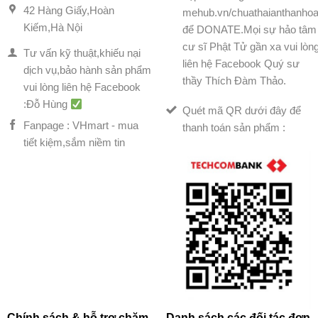
42 Hàng Giấy,Hoàn
mehub.vn/chuathaianthanhoa
Kiếm,Hà Nội
để DONATE.Mọi sự hảo tâm
cư sĩ Phật Tử gần xa vui lòn
Tư vấn kỹ thuật,khiếu nại
liên hệ Facebook Quý sư
dịch vụ,bảo hành sản phẩm
thầy Thích Đàm Thảo.
vui lòng liên hệ Facebook
:Đỗ Hùng
Quét mã QR dưới đây để
Fanpage : VHmart - mua
thanh toán sản phẩm :
tiết kiệm,sắm niềm tin
Chính sách & hỗ trợ chăm
Danh sách các đối tác đơn