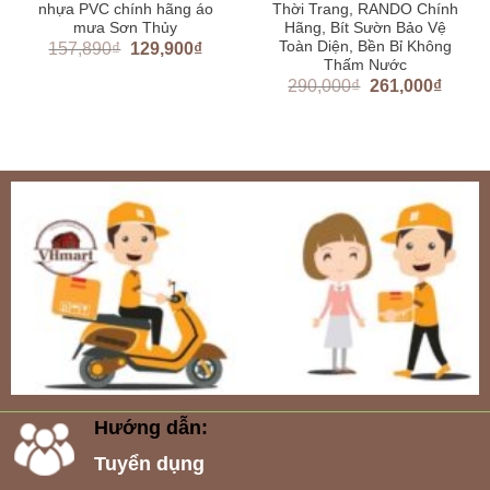
nhựa PVC chính hãng áo
Thời Trang, RANDO Chính
mưa Sơn Thủy
Hãng, Bít Sườn Bảo Vệ
Toàn Diện, Bền Bỉ Không
157,890
₫
129,900
₫
Thấm Nước
290,000
₫
261,000
₫
Hướng dẫn:
Tuyển dụng