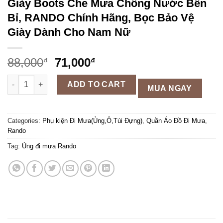
Giày Boots Che Mưa Chống Nước Bền
Bỉ, RANDO Chính Hãng, Bọc Bảo Vệ
Giày Dành Cho Nam Nữ
88,000
71,000
₫
₫
Giày Boots Che Mưa Chống Nước Bền Bỉ, RANDO Chính Hãng, 
ADD TO CART
MUA NGAY
Categories:
Phụ kiện Đi Mưa(Ủng,Ô,Túi Đựng)
,
Quần Áo Đồ Đi Mưa
,
Rando
Tag:
Ủng đi mưa Rando