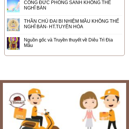
CÔNG ĐỨC PHÓNG SANH KHÔNG THỂ
NGHĨ BÀN
THẦN CHÚ ĐẠI BI NHIỆM MẦU KHÔNG THỂ
NGHĨ BÀN- HT.TUYÊN HÓA
Nguồn gốc và Truyền thuyết về Diêu Trì Địa
Mẫu