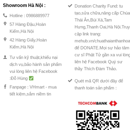
Showroom Hà Nội :
Donation Charity Fund: tu
tạo,sửa chữa,nâng cấp Chù
Hotline : 0986889977
Thái Ân,Bùi Xá,Tam
57 Hàng Đậu,Hoàn
Hưng,Thanh Oai,Hà Nội.Tru
Kiếm,Hà Nội
cập link trang:
42 Hàng Giấy,Hoàn
mehub.vn/chuathaianthanhoa
Kiếm,Hà Nội
để DONATE.Mọi sự hảo tâm
cư sĩ Phật Tử gần xa vui lòn
Tư vấn kỹ thuật,khiếu nại
liên hệ Facebook Quý sư
dịch vụ,bảo hành sản phẩm
thầy Thích Đàm Thảo.
vui lòng liên hệ Facebook
:Đỗ Hùng
Quét mã QR dưới đây để
Fanpage : VHmart - mua
thanh toán sản phẩm :
tiết kiệm,sắm niềm tin