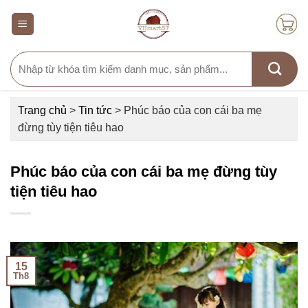
Skip
to
content
Search
for:
Trang chủ
>
Tin tức
>
Phúc báo của con cái ba mẹ
đừng tùy tiện tiêu hao
Phúc báo của con cái ba mẹ đừng tùy
tiện tiêu hao
15
Th8