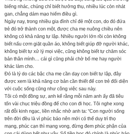
biếng nhác, chúng chỉ biết hưởng thụ, nhiều lúc còn nhát
gan, chẳng dám mạo hiểm điều gì.
Ngày nay, trong nhiều gia đình chỉ đẻ một con, do đó đứa
trẻ đó trở thành con một, được cha mẹ nuông chiều nên
không có khả năng tự lập. Nhiều người lớn rồi còn không
biết nấu cơm giặt quần áo, không biết giúp đỡ người khác,
không biết tự xử lý mọi việc, cũng không biết tự chăm sóc
bản thân mình… cái gì cũng phải chờ bố mẹ hay người
khác làm cho.
Đó là lý do các bậc cha mẹ cần dạy con biết tự lập, đây
được xem là khả năng cơ bản cần thiết để con trẻ đối diện
với cuộc sống cũng như công việc sau này.
Tôi có một đồng sự, anh kể rằng mỗi năm anh ấy đã tiêu
tốn vài chục triệu đồng để cho con đi học. Tôi nghe xong
rất đỗi kinh ngạc, liền nhắc nhở anh ta: “Con người sống
trên đời đều là vì phúc báo nên mới có thể duy trì thọ
mạng, phúc cạn thì mạng vong, đừng đem phúc phận của
con cái dùng hết như vậy. Số tiền học đó chính là phúc báo