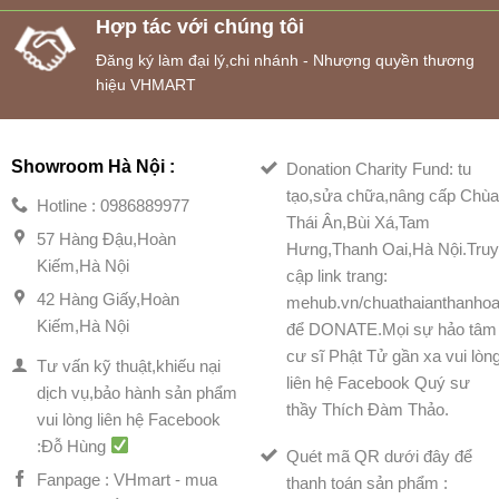
Hợp tác với chúng tôi
Đăng ký làm đại lý,chi nhánh - Nhượng quyền thương
hiệu VHMART
Showroom Hà Nội :
Donation Charity Fund: tu
tạo,sửa chữa,nâng cấp Chù
Hotline : 0986889977
Thái Ân,Bùi Xá,Tam
57 Hàng Đậu,Hoàn
Hưng,Thanh Oai,Hà Nội.Tru
Kiếm,Hà Nội
cập link trang:
42 Hàng Giấy,Hoàn
mehub.vn/chuathaianthanhoa
Kiếm,Hà Nội
để DONATE.Mọi sự hảo tâm
cư sĩ Phật Tử gần xa vui lòn
Tư vấn kỹ thuật,khiếu nại
liên hệ Facebook Quý sư
dịch vụ,bảo hành sản phẩm
thầy Thích Đàm Thảo.
vui lòng liên hệ Facebook
:Đỗ Hùng
Quét mã QR dưới đây để
Fanpage : VHmart - mua
thanh toán sản phẩm :