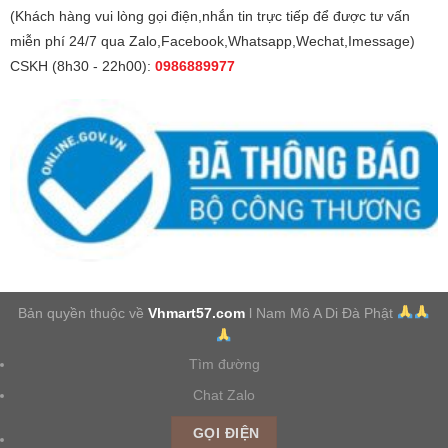
(Khách hàng vui lòng gọi điện,nhắn tin trực tiếp để được tư vấn
miễn phí 24/7 qua Zalo,Facebook,Whatsapp,Wechat,Imessage)
CSKH (8h30 - 22h00):
0986889977
Bản quyền thuộc về
Vhmart57.com
l Nam Mô A Di Đà Phật
Tìm đường
Chat Zalo
GỌI ĐIỆN