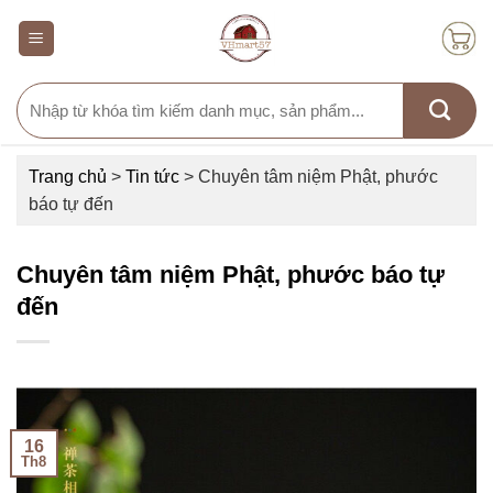
Skip
to
content
Search
for:
Trang chủ
>
Tin tức
>
Chuyên tâm niệm Phật, phước
báo tự đến
Chuyên tâm niệm Phật, phước báo tự
đến
16
Th8