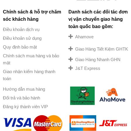
Chính sách & hỗ trợ chăm
Danh sách các đối tác đơn
sóc khách hàng
vị vận chuyển giao hàng
toàn quốc bao gồm:
Điều khoản dịch vụ
Ahamove
Điều khoản sử dụng
Quy định bảo mật
Giao Hàng Tiết Kiệm GHTK
Chính sách mua hàng và bảo
Giao Hàng Nhanh GHN
mật
J&T Express
Giao nhận kiểm hàng thanh
toán
Hướng dẫn mua hàng
Đổi trả và bảo hành
Đăng ký thành viên VIP