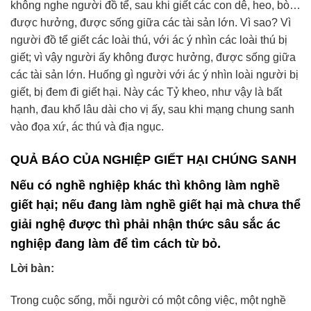
không nghe người đồ tể, sau khi giết các con dê, heo, bò…
được hưởng, được sống giữa các tài sản lớn. Vì sao? Vì
người đồ tể giết các loài thú, với ác ý nhìn các loài thú bị
giết; vì vậy người ấy không được hưởng, được sống giữa
các tài sản lớn. Huống gì người với ác ý nhìn loài người bị
giết, bị đem đi giết hại. Này các Tỷ kheo, như vậy là bất
hạnh, đau khổ lâu dài cho vị ấy, sau khi mạng chung sanh
vào đọa xứ, ác thú và địa ngục.
QUẢ BÁO CỦA NGHIỆP GIẾT HẠI CHÚNG SANH
Nếu có nghề nghiệp khác thì không làm nghề
giết hại; nếu đang làm nghề giết hại mà chưa thể
giải nghệ được thì phải nhận thức sâu sắc ác
nghiệp đang làm để tìm cách từ bỏ.
Lời bàn:
Trong cuộc sống, mỗi người có một công việc, một nghề