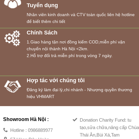
Tuyển dụng
Nhân viên kinh doanh và CTV toàn quốc liên hệ hotline
để biết thêm chi tiết
Chính Sách
1.Giao hàng tận nơi đồng kiểm COD,miễn phí vận
chuyển nội thành Hà Nội <2km.
2.Hỗ trợ đổi trả miễn phí trong vòng 7 ngày.
Hợp tác với chúng tôi
Đăng ký làm đại lý,chi nhánh - Nhượng quyền thương
hiệu VHMART
Showroom Hà Nội :
Donation Charity Fund: tu
tạo,sửa chữa,nâng cấp Chù
Hotline : 0986889977
Thái Ân,Bùi Xá,Tam