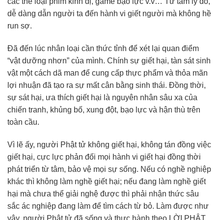
các thể loại phim kinh dị, game bạo lực v.v… Từ tâm lý đó,
dễ dàng dẫn người ta đến hành vi giết người mà không hề
run sợ.
Đã đến lúc nhân loại cần thức tỉnh để xét lại quan điểm
“vật dưỡng nhơn” của mình. Chính sự giết hại, tàn sát sinh
vật một cách dã man để cung cấp thực phẩm và thỏa mãn
lợi nhuận đã tạo ra sự mất cân bằng sinh thái. Đồng thời,
sự sát hại, ưa thích giết hại là nguyên nhân sâu xa của
chiến tranh, khủng bố, xung đột, bạo lực và hận thù trên
toàn cầu.
Vì lẽ ấy, người Phật tử không giết hại, không tán đồng việc
giết hại, cực lực phản đối mọi hành vi giết hại đồng thời
phát triển từ tâm, bảo vệ mọi sự sống. Nếu có nghề nghiệp
khác thì không làm nghề giết hại; nếu đang làm nghề giết
hại mà chưa thể giải nghệ được thì phải nhận thức sâu
sắc ác nghiệp đang làm để tìm cách từ bỏ. Làm được như
vậy, người Phật tử đã sống và thực hành theo LỜI PHẬT