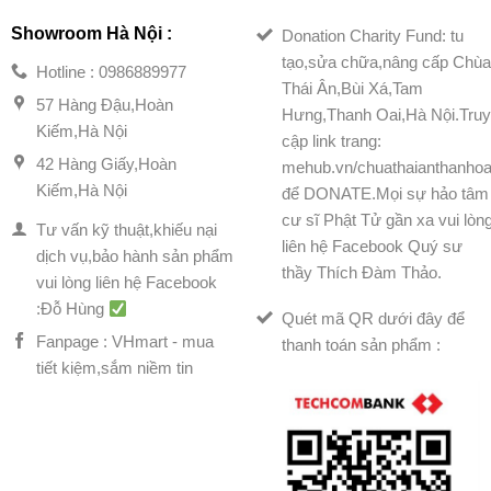
Showroom Hà Nội :
Donation Charity Fund: tu
tạo,sửa chữa,nâng cấp Chù
Hotline : 0986889977
Thái Ân,Bùi Xá,Tam
57 Hàng Đậu,Hoàn
Hưng,Thanh Oai,Hà Nội.Tru
Kiếm,Hà Nội
cập link trang:
42 Hàng Giấy,Hoàn
mehub.vn/chuathaianthanhoa
Kiếm,Hà Nội
để DONATE.Mọi sự hảo tâm
cư sĩ Phật Tử gần xa vui lòn
Tư vấn kỹ thuật,khiếu nại
liên hệ Facebook Quý sư
dịch vụ,bảo hành sản phẩm
thầy Thích Đàm Thảo.
vui lòng liên hệ Facebook
:Đỗ Hùng
Quét mã QR dưới đây để
Fanpage : VHmart - mua
thanh toán sản phẩm :
tiết kiệm,sắm niềm tin