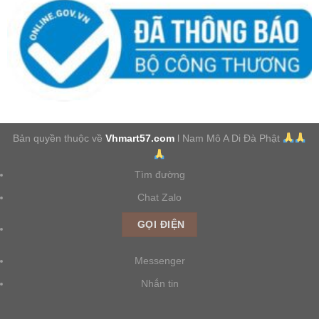
Bản quyền thuộc về
Vhmart57.com
l Nam Mô A Di Đà Phật
Tìm đường
Chat Zalo
GỌI ĐIỆN
Messenger
Nhắn tin