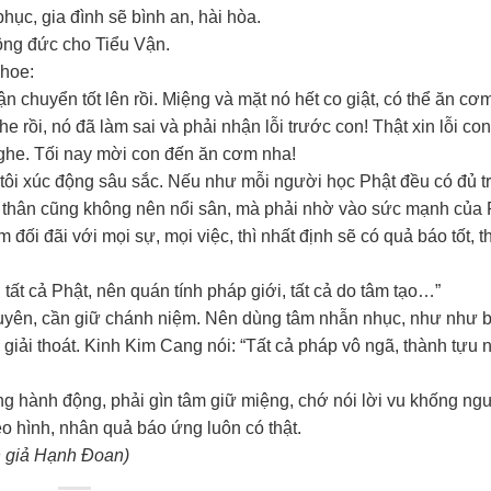
hục, gia đình sẽ bình an, hài hòa.
ông đức cho Tiểu Vận.
khoe:
n chuyển tốt lên rồi. Miệng và mặt nó hết co giật, có thể ăn cơ
 rồi, nó đã làm sai và phải nhận lỗi trước con! Thật xin lỗi con
nghe. Tối nay mời con đến ăn cơm nha!
 tôi xúc động sâu sắc. Nếu như mỗi người học Phật đều có đủ tr
ản thân cũng không nên nổi sân, mà phải nhờ vào sức mạnh của 
đối đãi với mọi sự, mọi việc, thì nhất định sẽ có quả báo tốt, 
ất cả Phật, nên quán tính pháp giới, tất cả do tâm tạo…”
duyên, cần giữ chánh niệm. Nên dùng tâm nhẫn nhục, như như 
iải thoát. Kinh Kim Cang nói: “Tất cả pháp vô ngã, thành tựu 
g hành động, phải gìn tâm giữ miệng, chớ nói lời vu khống ngư
o hình, nhân quả báo ứng luôn có thật.
h giả Hạnh Đoan)