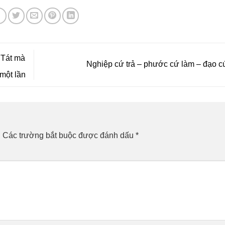
 Tát mà
Nghiệp cứ trả – phước cứ làm – đạo c
 một lần
.
Các trường bắt buộc được đánh dấu
*