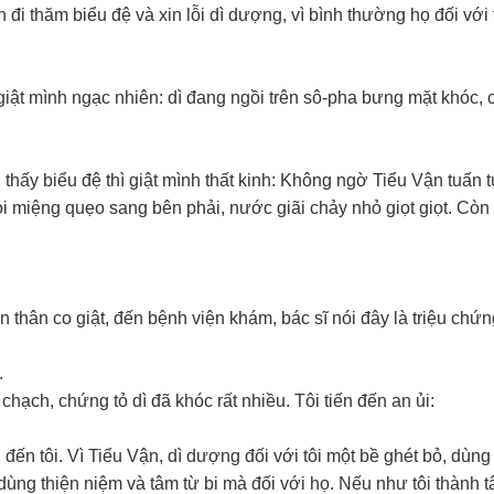
 đi thăm biểu đệ và xin lỗi dì dượng, vì bình thường họ đối với t
iật mình ngạc nhiên: dì đang ngồi trên sô-pha bưng mặt khóc, 
thấy biểu đệ thì giật mình thất kinh: Không ngờ Tiểu Vận tuấn t
i miệng quẹo sang bên phải, nước giãi chảy nhỏ giọt giọt. Còn 
n thân co giật, đến bệnh viện khám, bác sĩ nói đây là triệu chứn
.
chạch, chứng tỏ dì đã khóc rất nhiều. Tôi tiến đến an ủi:
 đến tôi. Vì Tiểu Vận, dì dượng đối với tôi một bề ghét bỏ, dùng 
dùng thiện niệm và tâm từ bi mà đối với họ. Nếu như tôi thành 