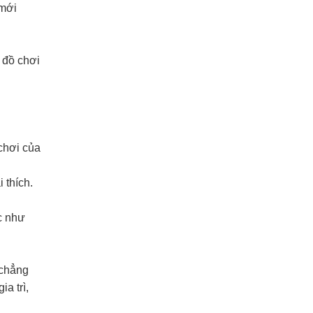
 mới
 đồ chơi
chơi của
 thích.
c như
 chẳng
a trì,