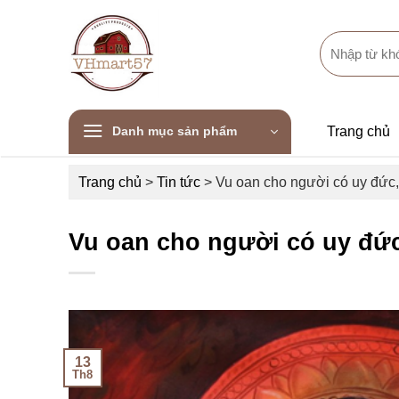
Skip
to
Search
content
for:
Danh mục sản phẩm
Trang chủ
Trang chủ
>
Tin tức
>
Vu oan cho người có uy đức, 
Vu oan cho người có uy đức
13
Th8