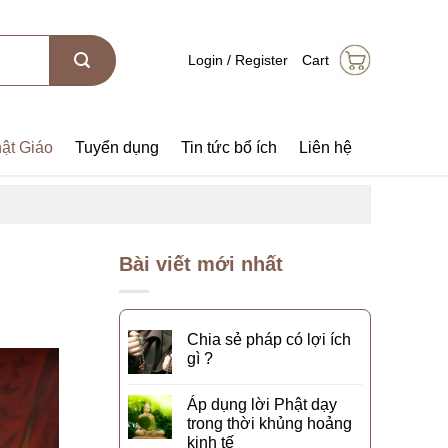
Login / Register
Cart
ật Giáo
Tuyển dụng
Tin tức bổ ích
Liên hệ
Bài viết mới nhất
Chia sẻ pháp có lợi ích
gì ?
Áp dụng lời Phật dạy
trong thời khủng hoảng
kinh tế