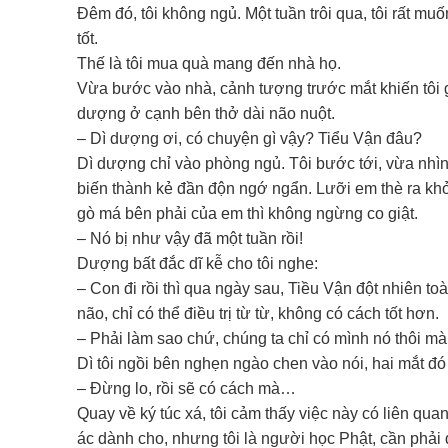
Đêm đó, tôi không ngủ. Một tuần trôi qua, tôi rất muốn
tốt.
Thế là tôi mua quà mang đến nhà họ.
Vừa bước vào nhà, cảnh tượng trước mắt khiến tôi g
dượng ở cạnh bên thở dài não nuột.
– Dì dượng ơi, có chuyện gì vậy? Tiểu Vận đâu?
Dì dượng chỉ vào phòng ngủ. Tôi bước tới, vừa nhìn 
biến thành kẻ đần độn ngớ ngẩn. Lưỡi em thè ra khỏ
gò má bên phải của em thì không ngừng co giật.
– Nó bị như vậy đã một tuần rồi!
Dượng bất đắc dĩ kễ cho tôi nghe:
– Con đi rồi thì qua ngày sau, Tiều Vận đột nhiên toà
não, chỉ có thể điều trị từ từ, không có cách tốt hơn.
– Phải làm sao chứ, chúng ta chỉ có mình nó thôi mà
Dì tôi ngồi bên nghẹn ngào chen vào nói, hai mắt đó 
– Đừng lo, rồi sẽ có cách mà…
Quay về ký túc xá, tôi cảm thấy việc này có liên quan
ác dành cho, nhưng tôi là người học Phật, cần phải 