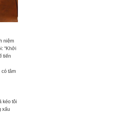
nh niệm
i: “Khởi
ể tiến
n có tâm
 kéo tôi
g xấu