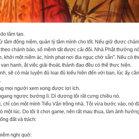
do tâm tạo.
 cử tâm động niệm, quản lý tâm mình cho tốt. Nếu giữ được chá
n theo chánh báo, số mệnh tất được cải đổi. Nhà Phật thường nó
, khởi một niệm ác, hình phạt nơi địa ngục chờ sẵn”. Nếu có th
ộ vạn hạnh, ắt việc giải thoát, thành đạo đều có thể thực hiện.
ịnh, sẽ có mài luyện đủ loại đủ kiểu hiện đến với bạn, lúc ấy cầ
.
ọng mọi người xem xong được lợi ích.
c ngang ngược bướng lì. Dì dượng tôi rất cưng chiều nó.
, chỉ còn một mình Tiểu Vận trông nhà. Tôi vừa bước vào, nó đã
 nó một lúc. Do tôi ít chơi game, nên rất mau thua, làm ảnh hưởn
ống đất và trách:
ghiêm nghị quở: