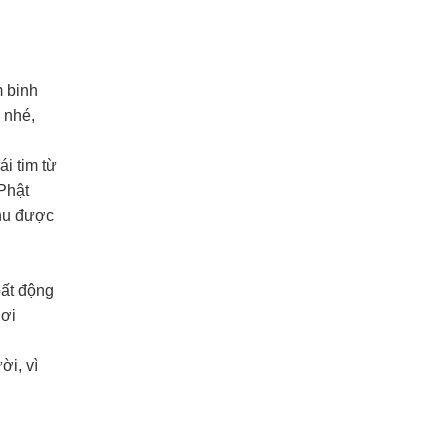
m binh
 nhé,
ái tim từ
Phật
thu được
bất động
nơi
ời, vì