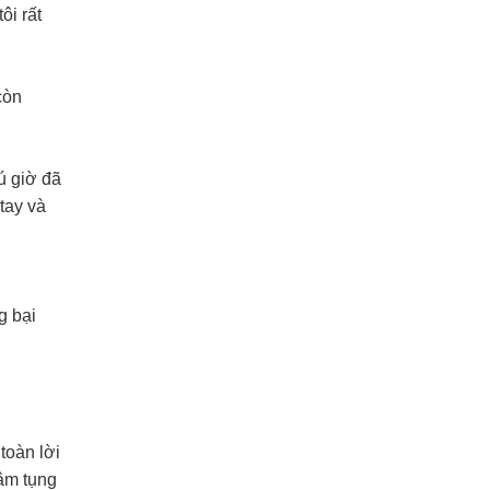
ôi rất
còn
ú giờ đã
tay và
g bại
toàn lời
tâm tụng