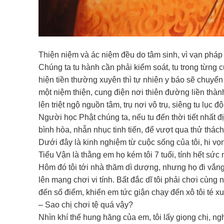
Thiện niệm và ác niệm đều do tâm sinh, vì vạn pháp 
Chúng ta tu hành cần phải kiểm soát, tu trong từng
hiện tiền thường xuyên thì tự nhiên y báo sẽ chuyể
một niệm thiện, cung điện nơi thiên đường liền thành
lên triệt ngộ nguồn tâm, trụ nơi vô trụ, siêng tu lục đ
Người học Phật chúng ta, nếu tu đến thời tiết nhất đ
bình hòa, nhẫn nhục tinh tiến, để vượt qua thử thách
Dưới đây là kinh nghiệm từ cuộc sống của tôi, hi v
Tiểu Vận là thằng em họ kém tôi 7 tuổi, tính hết sứ
Hôm đó tôi tới nhà thăm dì dượng, nhưng họ đi vắng
lên mạng chơi vi tính. Bất đắc dĩ tôi phải chơi cùng
đến số điểm, khiến em tức giận chạy đến xô tôi té xu
– Sao chị chơi tệ quá vậy?
Nhìn khí thế hung hăng của em, tôi lấy giọng chị, n