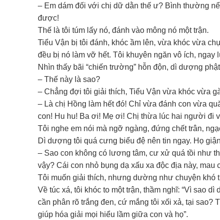
– Em dám đối với chị dữ dằn thế ư? Bình thường n
được!
Thế là tôi túm lấy nó, đánh vào mông nó một trận.
Tiểu Vận bị tôi đánh, khóc ầm lên, vừa khóc vừa c
đều bị nó làm vỡ hết. Tôi khuyên ngăn vô ích, ngay l
Nhìn thấy bãi “chiến trường” hỗn độn, dì dượng phật 
– Thế này là sao?
– Chẳng đợi tôi giải thích, Tiểu Vận vừa khóc vừa gà
– Là chị Hồng làm hết đó! Chỉ vừa đánh con vừa qu
con! Hu hu! Ba ơi! Mẹ ơi! Chị thừa lúc hai người đi
Tôi nghe em nói mà ngỡ ngàng, đứng chết trân, ngạc
Dì dượng tôi quá cưng biểu đệ nên tin ngay. Họ giậ
– Sao con không có lương tâm, cư xử quá tồi như th
vậy? Cái con nhỏ bụng dạ xấu xa độc địa này, mau c
Tôi muốn giải thích, nhưng dường như chuyện khó th
Về túc xá, tôi khóc to một trận, thầm nghĩ: “Vì sao d
cần phân rõ trắng đen, cứ mắng tôi xối xả, tại sao? T
giúp hóa giải mọi hiểu lầm giữa con và họ”.