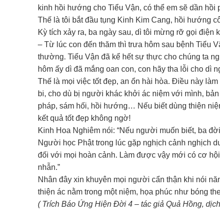
kinh hồi hướng cho Tiểu Vận, có thể em sẽ dần hồi p
Thế là tôi bắt đầu tụng Kinh Kim Cang, hồi hướng c
Kỳ tích xảy ra, ba ngày sau, dì tôi mừng rỡ gọi điện 
– Từ lúc con đến thăm thì trưa hôm sau bệnh Tiểu Vậ
thường. Tiểu Vận đã kể hết sự thực cho chúng ta nghe
hôm ấy dì đã mắng oan con, con hãy tha lỗi cho dì 
Thế là mọi việc tốt đẹp, an ổn hài hòa. Điều này làm
bi, cho dù bị người khác khởi ác niệm với mình, b
pháp, sám hối, hồi hướng… Nếu biết dùng thiện niệm 
kết quả tốt đẹp không ngờ!
Kinh Hoa Nghiêm nói: “Nếu người muốn biết, ba đời t
Người học Phật trong lúc gặp nghịch cảnh nghịch 
đối với mọi hoàn cảnh. Làm được vậy mới có cơ hội g
nhẫn.”
Nhân đây xin khuyên mọi người cẩn thận khi nói năn
thiện ác nằm trong một niệm, họa phúc như bóng the
( Trích Báo Ứng Hiện Đời 4 – tác giả Quả Hồng, dịc