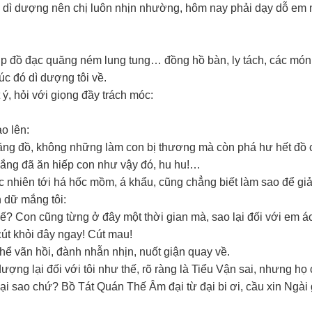
ể dì dượng nên chị luôn nhịn nhường, hôm nay phải dạy dỗ em
hụp đồ đạc quăng ném lung tung… đồng hồ bàn, ly tách, các món
úc đó dì dượng tôi về.
ý, hỏi với giọng đầy trách móc:
o lên:
ăng đồ, không những làm con bị thương mà còn phá hư hết đồ 
 vắng đã ăn hiếp con như vậy đó, hu hu!…
 nhiên tới há hốc mồm, á khẩu, cũng chẳng biết làm sao để giải
n dữ mắng tôi:
ế? Con cũng từng ở đây một thời gian mà, sao lại đối với em á
út khỏi đây ngay! Cút mau!
ể vãn hồi, đành nhẫn nhịn, nuốt giận quay về.
ì dượng lại đối với tôi như thế, rõ ràng là Tiểu Vận sai, nhưng họ
ại sao chứ? Bồ Tát Quán Thế Âm đại từ đại bi ơi, cầu xin Ngài gi