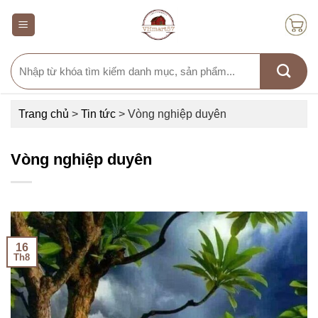
Skip
to
content
Search
for:
Trang chủ
>
Tin tức
>
Vòng nghiệp duyên
Vòng nghiệp duyên
16
Th8