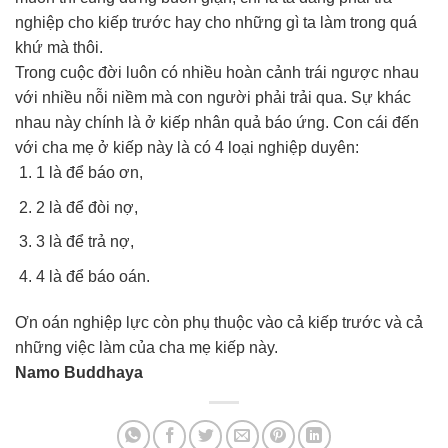
nghiệp cho kiếp trước hay cho những gì ta làm trong quá
khứ mà thôi.
Trong cuộc đời luôn có nhiều hoàn cảnh trái ngược nhau
với nhiều nỗi niềm mà con người phải trải qua. Sự khác
nhau này chính là ở kiếp nhân quả báo ứng. Con cái đến
với cha mẹ ở kiếp này là có 4 loại nghiệp duyên:
1 là để báo ơn,
2 là để đòi nợ,
3 là để trả nợ,
4 là để báo oán.
Ơn oán nghiệp lực còn phụ thuộc vào cả kiếp trước và cả
những việc làm của cha mẹ kiếp này.
Namo Buddhaya