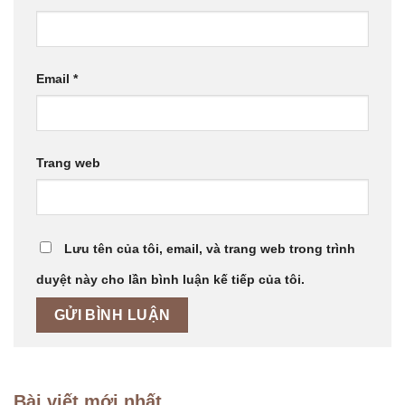
Email
*
Trang web
Lưu tên của tôi, email, và trang web trong trình
duyệt này cho lần bình luận kế tiếp của tôi.
Bài viết mới nhất