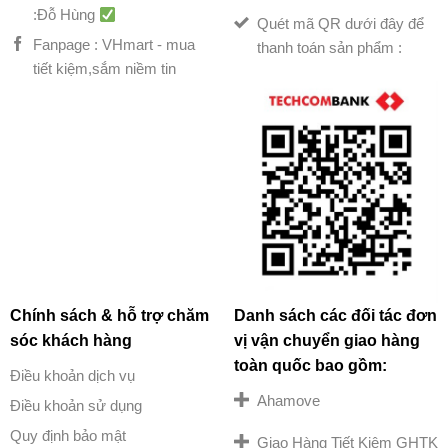
:Đỗ Hùng
Quét mã QR dưới đây để
Fanpage : VHmart - mua
thanh toán sản phẩm :
tiết kiệm,sắm niềm tin
Chính sách & hỗ trợ chăm
Danh sách các đối tác đơn
sóc khách hàng
vị vận chuyển giao hàng
toàn quốc bao gồm:
Điều khoản dịch vụ
Ahamove
Điều khoản sử dụng
Quy định bảo mật
Giao Hàng Tiết Kiệm GHTK