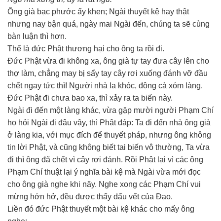
Ông già bạc phước ấy khen; Ngài thuyết kệ hay thật
nhưng nay bận quá, ngày mai Ngài đến, chúng ta sẽ cùng
bàn luận thì hơn.
Thế là đức Phật thương hại cho ông ta rồi đi.
Đức Phật vừa đi không xa, ông già tự tay đưa cây lên cho
thợ làm, chẳng may bị sẩy tay cây rơi xuống đánh vỡ đầu
chết ngay tức thì! Người nhà la khóc, động cả xóm làng.
Đức Phật đi chưa bao xa, thì xảy ra ta biến này.
Ngài đi đến một làng khác, vừa gặp mười người Phạm Chí
họ hỏi Ngài đi đâu vậy, thì Phật đáp: Ta đi đến nhà ông già
ở làng kia, với mục đích để thuyết pháp, nhưng ông không
tin lời Phật, và cũng không biết tai biến vô thường, Ta vừa
đi thì ông đã chết vì cây rơi đánh. Rồi Phật lại vì các ông
Phạm Chí thuật lại ý nghĩa bài kệ mà Ngài vừa mới đọc
cho ông già nghe khi nãy. Nghe xong các Phạm Chí vui
mừng hớn hở, đều được thấy dấu vết của Đạo.
Liền đó đức Phật thuyết một bài kệ khác cho mấy ông