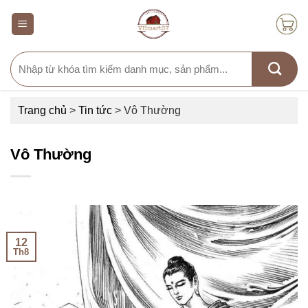
Skip
to
content
Search
for:
Trang chủ
>
Tin tức
>
Vô Thường
Vô Thường
12
Th8