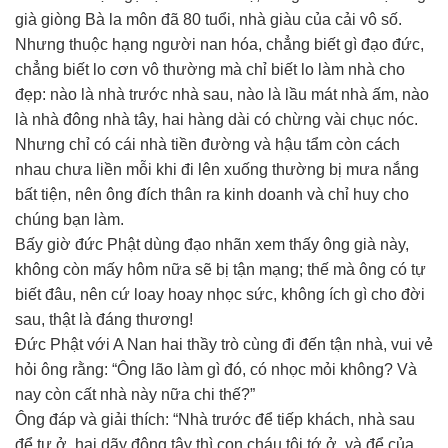
già giòng Bà la môn đã 80 tuổi, nhà giàu của cải vô số.
Nhưng thuộc hạng người nan hóa, chẳng biết gì đạo đức,
chẳng biết lo cơn vô thường mà chỉ biết lo làm nhà cho
đẹp: nào là nhà trước nhà sau, nào là lầu mát nhà ấm, nào
là nhà đông nhà tây, hai hàng dài có chừng vài chục nóc.
Nhưng chỉ có cái nhà tiền đường và hậu tẩm còn cách
nhau chưa liền mỗi khi đi lên xuống thường bị mưa nắng
bất tiện, nên ông đích thân ra kinh doanh và chỉ huy cho
chúng bạn làm.
Bấy giờ đức Phật dùng đạo nhãn xem thấy ông già này,
không còn mấy hôm nữa sẽ bị tận mạng; thế mà ông có tự
biết đâu, nên cứ loay hoay nhọc sức, không ích gì cho đời
sau, thật là đáng thương!
Đức Phật với A Nan hai thầy trò cùng đi đến tận nhà, vui vẻ
hỏi ông rằng: “Ông lão làm gì đó, có nhọc mỏi không? Và
nay còn cất nhà này nữa chi thế?”
Ông đáp và giải thích: “Nhà trước để tiếp khách, nhà sau
để tự ở, hai dãy đông tây thì con cháu tôi tớ ở, và để của