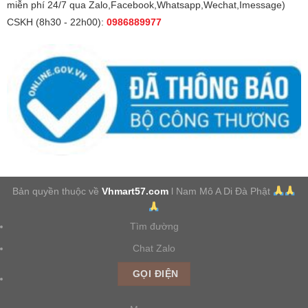
miễn phí 24/7 qua Zalo,Facebook,Whatsapp,Wechat,Imessage)
CSKH (8h30 - 22h00):
0986889977
Bản quyền thuộc về
Vhmart57.com
l Nam Mô A Di Đà Phật
Tìm đường
Chat Zalo
GỌI ĐIỆN