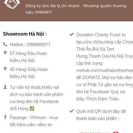
Đăng ký làm đại lý,chi nhánh - Nhượng quyền thương
hiệu VHMART
Showroom Hà Nội :
Donation Charity Fund: tu
tạo,sửa chữa,nâng cấp Chù
Hotline : 0986889977
Thái Ân,Bùi Xá,Tam
57 Hàng Đậu,Hoàn
Hưng,Thanh Oai,Hà Nội.Tru
Kiếm,Hà Nội
cập link trang:
42 Hàng Giấy,Hoàn
mehub.vn/chuathaianthanhoa
Kiếm,Hà Nội
để DONATE.Mọi sự hảo tâm
cư sĩ Phật Tử gần xa vui lòn
Tư vấn kỹ thuật,khiếu nại
liên hệ Facebook Quý sư
dịch vụ,bảo hành sản phẩm
thầy Thích Đàm Thảo.
vui lòng liên hệ Facebook
:Đỗ Hùng
Quét mã QR dưới đây để
Fanpage : VHmart - mua
thanh toán sản phẩm :
tiết kiệm,sắm niềm tin