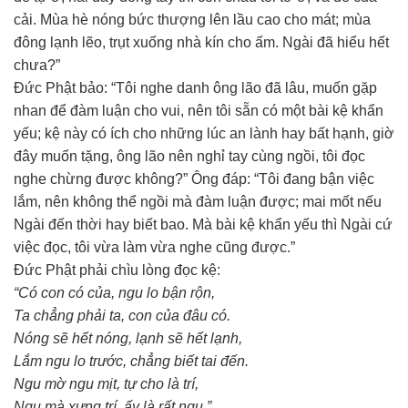
cải. Mùa hè nóng bức thượng lên lầu cao cho mát; mùa
đông lạnh lẽo, trụt xuống nhà kín cho ấm. Ngài đã hiểu hết
chưa?”
Đức Phật bảo: “Tôi nghe danh ông lão đã lâu, muốn gặp
nhan để đàm luận cho vui, nên tôi sẵn có một bài kệ khẩn
yếu; kệ này có ích cho những lúc an lành hay bất hạnh, giờ
đây muốn tặng, ông lão nên nghỉ tay cùng ngồi, tôi đọc
nghe chừng được không?” Ông đáp: “Tôi đang bận việc
lắm, nên không thể ngồi mà đàm luận được; mai mốt nếu
Ngài đến thời hay biết bao. Mà bài kệ khẩn yếu thì Ngài cứ
việc đọc, tôi vừa làm vừa nghe cũng được.”
Đức Phật phải chìu lòng đọc kệ:
“Có con có của, ngu lo bận rộn,
Ta chẳng phải ta, con của đâu có.
Nóng sẽ hết nóng, lạnh sẽ hết lạnh,
Lắm ngu lo trước, chẳng biết tai đến.
Ngu mờ ngu mịt, tự cho là trí,
Ngu mà xưng trí, ấy là rất ngu.”