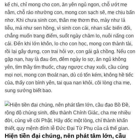
kể chi, chỉ mong cho con, ăn yên ngủ ngon, chỗ ướt mẹ
nằm, chỗ ráo nhường con, mong con sạch sẽ, mẹ chịu bẩn
nhơ. Khi chưa sinh con, thân mẹ thơm tho, mày như lá
liễu, má như sen hồng, vì sinh con cái, nhan sắc biến đổi,
chẳng muốn trang điểm, suốt ngày chăm lo, nuôi nấng con
cái. Đến khi lớn khôn, lo cho con học, mong con thành tài,
rồi lại gây dựng, con trai hỏi vợ, con gái gả chồng. Nếu con
gặp nạn, hay là đau ốm, đêm ngày lo sợ, ăn ngủ không
yên, tìm thầy tìm thuốc, chạy ngược chạy xuôi, cầu cúng
mọi nơi, mong con thoát nạn, dù có tốn kém, không hề tiếc
của, thấy con bình yên, tai qua nạn khỏi, cõi lòng cha mẹ,
sung sướng biết bao.
Hiện tiền đại chúng, nên phát tâm lớn, cầu