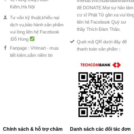
mehub.vn/chuathaianthanhoa
Kiếm,Hà Nội
để DONATE.Mọi sự hảo tâm
cư sĩ Phật Tử gần xa vui lòn
Tư vấn kỹ thuật,khiếu nại
liên hệ Facebook Quý sư
dịch vụ,bảo hành sản phẩm
thầy Thích Đàm Thảo.
vui lòng liên hệ Facebook
:Đỗ Hùng
Quét mã QR dưới đây để
Fanpage : VHmart - mua
thanh toán sản phẩm :
tiết kiệm,sắm niềm tin
Chính sách & hỗ trợ chăm
Danh sách các đối tác đơn