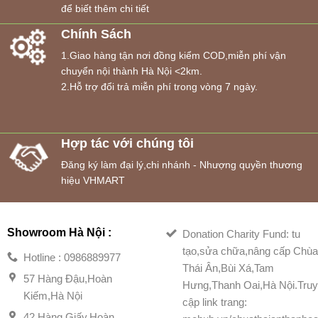
để biết thêm chi tiết
Chính Sách
1.Giao hàng tận nơi đồng kiểm COD,miễn phí vận
chuyển nội thành Hà Nội <2km.
2.Hỗ trợ đổi trả miễn phí trong vòng 7 ngày.
Hợp tác với chúng tôi
Đăng ký làm đại lý,chi nhánh - Nhượng quyền thương
hiệu VHMART
Showroom Hà Nội :
Donation Charity Fund: tu
tạo,sửa chữa,nâng cấp Chù
Hotline : 0986889977
Thái Ân,Bùi Xá,Tam
57 Hàng Đậu,Hoàn
Hưng,Thanh Oai,Hà Nội.Tru
Kiếm,Hà Nội
cập link trang:
42 Hàng Giấy,Hoàn