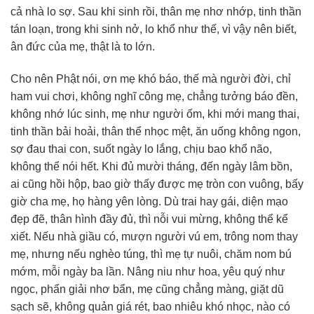
cả nhà lo sợ. Sau khi sinh rồi, thân mẹ nhơ nhớp, tinh thần
tán loạn, trong khi sinh nở, lo khổ như thế, vì vậy nên biết,
ân đức của mẹ, thật là to lớn.
Cho nên Phật nói, ơn mẹ khó báo, thế mà người đời, chỉ
ham vui chơi, không nghĩ công mẹ, chẳng tưởng báo đền,
không nhớ lúc sinh, mẹ như người ốm, khi mới mang thai,
tinh thần bải hoải, thân thể nhọc mệt, ăn uống không ngon,
sợ đau thai con, suốt ngày lo lắng, chịu bao khổ não,
không thể nói hết. Khi đủ mười tháng, đến ngày lâm bồn,
ai cũng hồi hộp, bao giờ thấy được mẹ tròn con vuông, bấy
giờ cha mẹ, họ hàng yên lòng. Dù trai hay gái, diện mạo
đẹp đẽ, thân hình đầy đủ, thì nỗi vui mừng, không thể kể
xiết. Nếu nhà giầu có, mượn người vú em, trông nom thay
mẹ, nhưng nếu nghèo túng, thì mẹ tự nuôi, chăm nom bú
mớm, mỗi ngày ba lần. Nâng niu như hoa, yêu quý như
ngọc, phẩn giải nhơ bẩn, mẹ cũng chẳng màng, giặt dũ
sạch sẽ, không quản giá rét, bao nhiêu khó nhọc, nào có