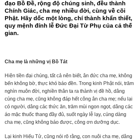
đạo Bồ Đề, rộng độ chúng sinh, đều thành
Chính Giác, cha mẹ nhiều đời, cùng về cõi
Phật. Hãy dốc một lòng, chí thành khẩn thiết,
quy mệnh đính lễ Đức Đại Từ Phụ của cả thế
gian.
Cha mẹ là những vị Bồ Tát
Hiện tiền đại chúng, tất cả nên biết, ân đức cha mẹ, không
bến không bờ, thực khó báo đền. Trong kinh Phật nói, trăm
nghìn muôn đời, nghiền thân ta ra thành vị đề hồ, dâng
cúng cha mẹ, cũng không đáp hết công ân cha mẹ; nếu lại
có người, dâng các thức ăn, trăm mùi ngon ngọt, dâng các
áo mặc thuốc thang đầy đủ, suốt ngày lễ lạy, cúng dàng
cha mẹ, cũng không báo được, công ơn dưỡng dục.
Lại kinh Hiếu Tử, cũng nói rõ rằng, con nuôi cha mẹ, dâng