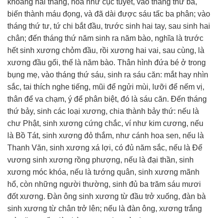
khoảng hai tháng, hóa như cục tuyết, vào tháng thứ ba,
biến thành máu đọng, và đã dài được sáu tấc ba phân; vào
tháng thứ tư, tứ chi bắt đầu, trước sinh hai tay, sau sinh hai
chân; đến tháng thứ năm sinh ra năm bào, nghĩa là trước
hết sinh xương chỏm đầu, rồi xương hai vai, sau cùng, là
xương đầu gối, thế là năm bào. Thân hình đứa bé ở trong
bụng mẹ, vào tháng thứ sáu, sinh ra sáu căn: mắt hay nhìn
sắc, tai thích nghe tiếng, mũi để ngửi mùi, lưỡi để nếm vị,
thân để va chạm, ý để phân biệt, đó là sáu căn. Đến tháng
thứ bảy, sinh các loại xương, chia thành bảy thứ: nếu là
chư Phật, sinh xương cứng chắc, ví như kim cương, nếu
là Bồ Tát, sinh xương đỏ thắm, như cánh hoa sen, nếu là
Thanh Văn, sinh xương xá lợi, có đủ năm sắc, nếu là Đế
vương sinh xương rồng phượng, nếu là đại thần, sinh
xương móc khóa, nếu là tướng quân, sinh xương mãnh
hổ, còn những người thường, sinh đủ ba trăm sáu mươi
đốt xương. Đàn ông sinh xương từ đầu trở xuống, đàn bà
sinh xương từ chân trở lên; nếu là đàn ông, xương trắng