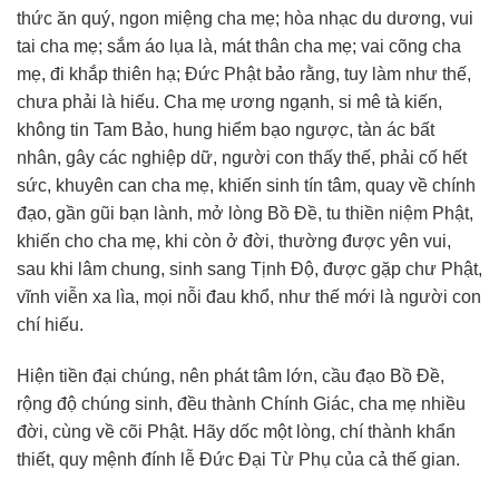
thức ăn quý, ngon miệng cha mẹ; hòa nhạc du dương, vui
tai cha mẹ; sắm áo lụa là, mát thân cha mẹ; vai cõng cha
mẹ, đi khắp thiên hạ; Đức Phật bảo rằng, tuy làm như thế,
chưa phải là hiếu. Cha mẹ ương ngạnh, si mê tà kiến,
không tin Tam Bảo, hung hiểm bạo ngược, tàn ác bất
nhân, gây các nghiệp dữ, người con thấy thế, phải cố hết
sức, khuyên can cha mẹ, khiến sinh tín tâm, quay về chính
đạo, gần gũi bạn lành, mở lòng Bồ Đề, tu thiền niệm Phật,
khiến cho cha mẹ, khi còn ở đời, thường được yên vui,
sau khi lâm chung, sinh sang Tịnh Độ, được gặp chư Phật,
vĩnh viễn xa lìa, mọi nỗi đau khổ, như thế mới là người con
chí hiếu.
Hiện tiền đại chúng, nên phát tâm lớn, cầu đạo Bồ Đề,
rộng độ chúng sinh, đều thành Chính Giác, cha mẹ nhiều
đời, cùng về cõi Phật. Hãy dốc một lòng, chí thành khẩn
thiết, quy mệnh đính lễ Đức Đại Từ Phụ của cả thế gian.