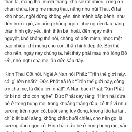
thân ta, mang thai mười tháng, khổ sở rất nhiều, công ơn
chan chứa, lòng mẹ mang thai, nặng như núi Thái, đi lại
khó nhọc, ngồi đứng không yên, tính mệnh bấp bênh, như
đèn trước gió; ăn uống không ngon, như người đau nặng,
thân hình gầy yếu, tinh thần bải hoải, đến ngày mãn
nguyệt, khổ không thể nói, chẳng kể đến mình, nhọc mệt
bao nhiêu, chỉ mong cho con, thân hình đẹp đẽ. Bởi thế
cho nên, ngày nay chúng ta, hết thảy phải mau mở lòng Bồ
Đề, nhớ nghĩ cha mẹ, ân đức sâu dày.
Kinh Thai Cốt nói, Ngài A Nan hỏi Phật: “Trên thế giới này,
cái gì lớn nhất?” Đức Phật trả lời: “Trên thế giới này, công
ơn cha mẹ, là điều lớn nhất!”. A Nan bạch Phật: “Xin Phật
từ bi nói cho con nghe”. Đức Phật dạy rằng: “Hình hài đứa
bé ở trong bụng mẹ, trong khoảng tháng đầu, có thể ví như
sương trên ngọn cỏ, buổi sáng tuy đọng, không lâu lại tan,
chỉ biết buổi sáng, không chắc buổi chiều, cho nên gọi là
sương đầu ngọn cỏ. Hình hài đứa bé ở trong bụng mẹ, vào