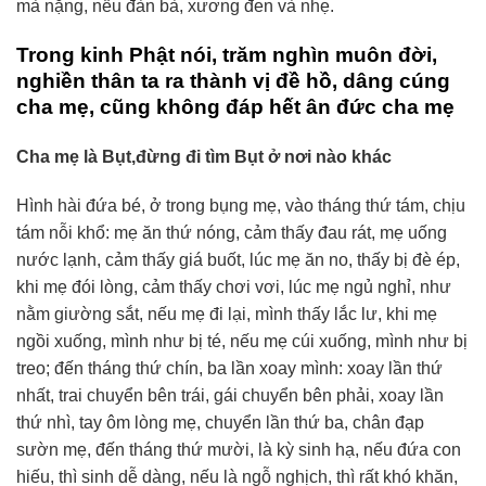
mà nặng, nếu đàn bà, xương đen và nhẹ.
Trong kinh Phật nói, trăm nghìn muôn đời,
nghiền thân ta ra thành vị đề hồ, dâng cúng
cha mẹ, cũng không đáp hết ân đức cha mẹ
Cha mẹ là Bụt,đừng đi tìm Bụt ở nơi nào khác
Hình hài đứa bé, ở trong bụng mẹ, vào tháng thứ tám, chịu
tám nỗi khổ: mẹ ăn thứ nóng, cảm thấy đau rát, mẹ uống
nước lạnh, cảm thấy giá buốt, lúc mẹ ăn no, thấy bị đè ép,
khi mẹ đói lòng, cảm thấy chơi vơi, lúc mẹ ngủ nghỉ, như
nằm giường sắt, nếu mẹ đi lại, mình thấy lắc lư, khi mẹ
ngồi xuống, mình như bị té, nếu mẹ cúi xuống, mình như bị
treo; đến tháng thứ chín, ba lần xoay mình: xoay lần thứ
nhất, trai chuyển bên trái, gái chuyển bên phải, xoay lần
thứ nhì, tay ôm lòng mẹ, chuyển lần thứ ba, chân đạp
sườn mẹ, đến tháng thứ mười, là kỳ sinh hạ, nếu đứa con
hiếu, thì sinh dễ dàng, nếu là ngỗ nghịch, thì rất khó khăn,