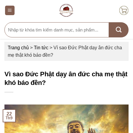
Skip
to
content
Search
for:
Trang chủ
>
Tin tức
>
Vì sao Đức Phật dạy ân đức cha
mẹ thật khó báo đền?
Vì sao Đức Phật dạy ân đức cha mẹ thật
khó báo đền?
22
Th9