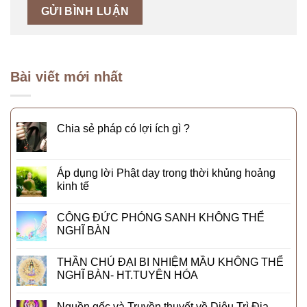
Bài viết mới nhất
Chia sẻ pháp có lợi ích gì ?
Áp dụng lời Phật dạy trong thời khủng hoảng
kinh tế
CÔNG ĐỨC PHÓNG SANH KHÔNG THỂ
NGHĨ BÀN
THẦN CHÚ ĐẠI BI NHIỆM MẦU KHÔNG THỂ
NGHĨ BÀN- HT.TUYÊN HÓA
Nguồn gốc và Truyền thuyết về Diêu Trì Địa