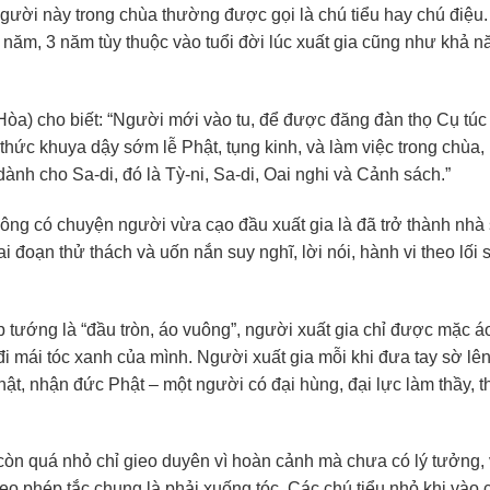
ười này trong chùa thường được gọi là chú tiểu hay chú điệu.
2 năm, 3 năm tùy thuộc vào tuổi đời lúc xuất gia cũng như khả n
 Hòa) cho biết: “Người mới vào tu, để được đăng đàn thọ Cụ túc
 thức khuya dậy sớm lễ Phật, tụng kinh, và làm việc trong chùa,
nh cho Sa-di, đó là Tỳ-ni, Sa-di, Oai nghi và Cảnh sách.”
hông có chuyện người vừa cạo đầu xuất gia là đã trở thành nhà
ai đoạn thử thách và uốn nắn suy nghĩ, lời nói, hành vi theo lối
p tướng là “đầu tròn, áo vuông”, người xuất gia chỉ được mặc á
đi mái tóc xanh của mình. Người xuất gia mỗi khi đưa tay sờ lê
hật, nhận đức Phật – một người có đại hùng, đại lực làm thầy, t
còn quá nhỏ chỉ gieo duyên vì hoàn cảnh mà chưa có lý tưởng, 
heo phép tắc chung là phải xuống tóc. Các chú tiểu nhỏ khi vào 