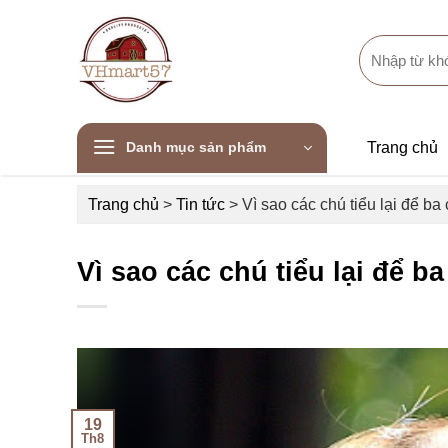
Skip
to
Search
content
for:
Danh mục sản phẩm
Trang chủ
Trang chủ
>
Tin tức
>
Vì sao các chú tiểu lại để ba
Vì sao các chú tiểu lại để b
19
Th8