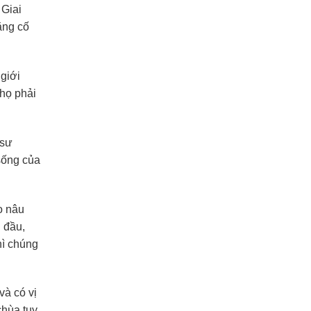
 Giai
ăng cố
 giới
 họ phải
 sư
 sống của
o nâu
n đầu,
hì chúng
và có vị
chùa tuy