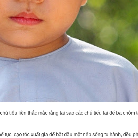
hú tiểu liền thắc mắc rằng tại sao các chú tiểu lại để ba chỏm t
hế tục, cạo tóc xuất gia để bắt đầu một nếp sống tu hành, đều phả