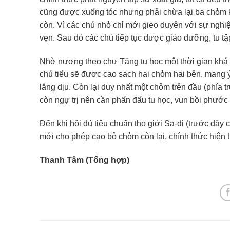
cũng được xuống tóc nhưng phải chừa lại ba chỏm khá
còn. Vì các chú nhỏ chỉ mới gieo duyên với sự nghiệ
vẹn. Sau đó các chú tiếp tục được giáo dưỡng, tu tậ
Nhờ nương theo chư Tăng tu học một thời gian khá d
chú tiểu sẽ được cạo sạch hai chỏm hai bên, mang ý
lắng dịu. Còn lại duy nhất một chỏm trên đầu (phía 
còn ngự trị nên cần phấn đấu tu học, vun bồi phước 
Đến khi hội đủ tiêu chuẩn thọ giới Sa-di (trước đây 
mới cho phép cạo bỏ chỏm còn lại, chính thức hiện t
Thanh Tâm (Tổng hợp)