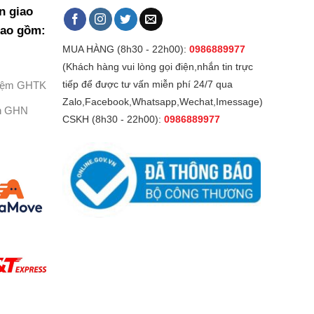
n giao
bao gồm:
MUA HÀNG (8h30 - 22h00):
0986889977
(Khách hàng vui lòng gọi điện,nhắn tin trực
Kiệm GHTK
tiếp để được tư vấn miễn phí 24/7 qua
Zalo,Facebook,Whatsapp,Wechat,Imessage)
h GHN
CSKH (8h30 - 22h00):
0986889977