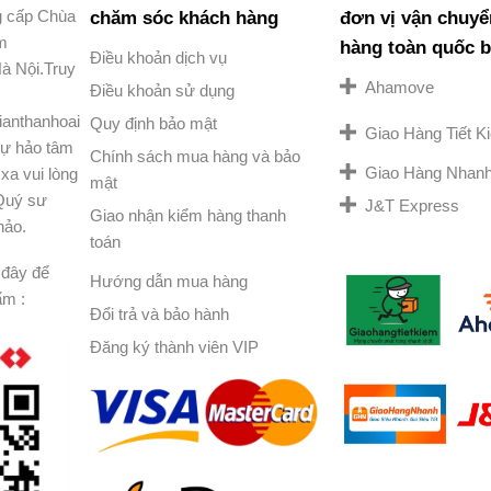
g cấp Chùa
chăm sóc khách hàng
đơn vị vận chuyể
am
hàng toàn quốc 
Điều khoản dịch vụ
à Nội.Truy
Ahamove
Điều khoản sử dụng
ianthanhoai
Quy định bảo mật
Giao Hàng Tiết 
ự hảo tâm
Chính sách mua hàng và bảo
Giao Hàng Nhan
xa vui lòng
mật
 Quý sư
J&T Express
Giao nhận kiểm hàng thanh
hảo.
toán
đây để
Hướng dẫn mua hàng
ẩm :
Đổi trả và bảo hành
Đăng ký thành viên VIP