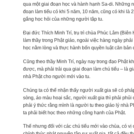
qua một giai đoạn học và hành hạnh Sa-di. Những ng
đoạn làm tiểu có khi 5 năm, 10 năm, cũng có khi là 
gắng học hỏi của những người tập tu.
Đại đức Thích Minh Trí, trụ trì chùa Phúc Lâm (Biên
làm thầy trong Phật giáo, ngoài việc hàng ngày phải
học nằm lòng và thực hành bốn quyền luật căn bản dà
Cũng theo thầy Minh Trí, ngày nay trong đạo Phật k
được, mà phải trải qua giai đoạn làm chú tiểu – là gi
nhà Phật cho người mới vào tu.
Chúng ta có thể nhận thấy người xuất gia sẽ có phá
sòng, áo màu hoại sắc, người xuất gia thì phải phủi 
phải ý thức rằng mình là người tu theo giáo lý nhà P
ta phải biết học theo những công hạnh của Phật.
Thế nhưng đối với các chú tiểu mới vào chùa, có vị 
chính thức phát nguyện tập sự xuất gia, tất cả đều t