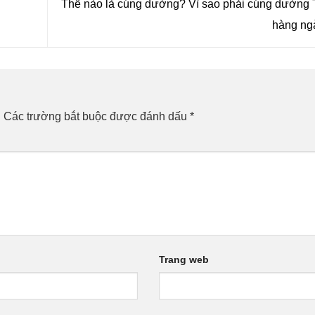
Thế nào là cúng dường? Vì sao phải cúng dường
hàng n
.
Các trường bắt buộc được đánh dấu
*
Trang web