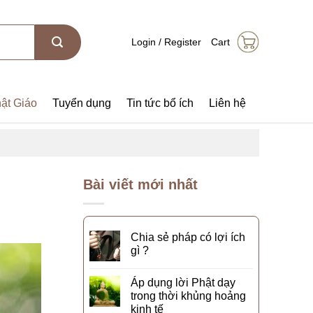
Login / Register
Cart
ật Giáo
Tuyển dụng
Tin tức bổ ích
Liên hệ
Bài viết mới nhất
Chia sẻ pháp có lợi ích
gì ?
Áp dụng lời Phật dạy
trong thời khủng hoảng
kinh tế