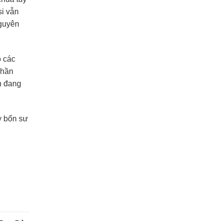
si vẫn
nguyên
ó các
phần
n đang
ầy bổn sư