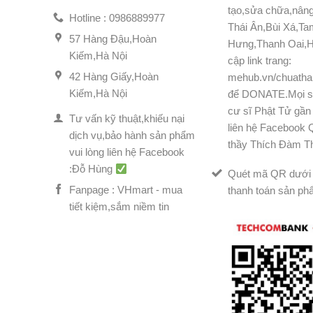
tạo,sửa chữa,nân
Hotline : 0986889977
Thái Ân,Bùi Xá,T
57 Hàng Đậu,Hoàn
Hưng,Thanh Oai,H
Kiếm,Hà Nội
cập link trang:
42 Hàng Giấy,Hoàn
mehub.vn/chuatha
Kiếm,Hà Nội
để DONATE.Mọi s
cư sĩ Phật Tử gần 
Tư vấn kỹ thuật,khiếu nại
liên hệ Facebook
dịch vụ,bảo hành sản phẩm
thầy Thích Đàm T
vui lòng liên hệ Facebook
:Đỗ Hùng
Quét mã QR dưới 
Fanpage : VHmart - mua
thanh toán sản ph
tiết kiệm,sắm niềm tin