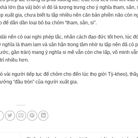
 lớn (ba vá) bởi vì đó là tượng trưng cho ý nghĩa tham, sân, 
p xuất gia, chưa biết tu tập nhiều nên căn bản phiền não còn 
p để dần dần loại bỏ ba chỏm “tham, sân, si”.
ài nên có oai nghi phép tắc, nhân cách đạo đức tốt hơn, lúc đ
 nghĩa là tham lam và sân hận trong tâm nhờ tu tập nên đã có 
trước, gần trán) mang ý nghĩa si mê vẫn còn che lấp, vô minh vẫ
trí nhiều hơn.
có vài người tiếp tục để chỏm cho đến lúc thọ giới Tỳ-kheo), th
ướng “đầu tròn” của người xuất gia.