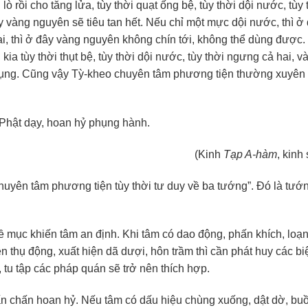
ò rồi cho tăng lửa, tùy thời quạt ống bệ, tùy thời dội nước, tùy 
y vàng nguyên sẽ tiêu tan hết. Nếu chỉ một mực dội nước, thì ở
i, thì ở đây vàng nguyên không chín tới, không thể dùng được
kia tùy thời thụt bệ, tùy thời dội nước, tùy thời ngưng cả hai, v
dụng. Cũng vậy Tỳ-kheo chuyên tâm phương tiện thường xuyên 
 Phật dạy, hoan hỷ phụng hành.
(Kinh
Tạp A-hàm
, kinh
huyên tâm phương tiện tùy thời tư duy về ba tướng”. Đó là tướn
 đề mục khiến tâm an định. Khi tâm có dao động, phấn khích, loạ
 nên thụ động, xuất hiện dã dượi, hôn trầm thì cần phát huy các b
 tu tập các pháp quán sẽ trở nên thích hợp.
hấn chấn hoan hỷ. Nếu tâm có dấu hiệu chùng xuống, dật dờ, bu