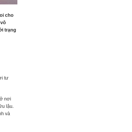
oi cho
 vô
i trạng
ời tư
 ở nơi
ữu lậu.
nh và