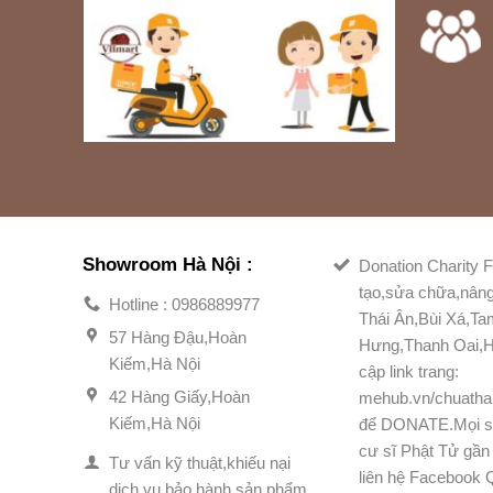
Showroom Hà Nội :
Donation Charity F
tạo,sửa chữa,nân
Hotline : 0986889977
Thái Ân,Bùi Xá,T
57 Hàng Đậu,Hoàn
Hưng,Thanh Oai,H
Kiếm,Hà Nội
cập link trang:
42 Hàng Giấy,Hoàn
mehub.vn/chuatha
Kiếm,Hà Nội
để DONATE.Mọi s
cư sĩ Phật Tử gần 
Tư vấn kỹ thuật,khiếu nại
liên hệ Facebook
dịch vụ,bảo hành sản phẩm