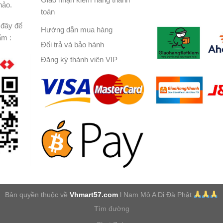
hảo.
toán
đây để
Hướng dẫn mua hàng
ẩm :
Đổi trả và bảo hành
Đăng ký thành viên VIP
Bản quyền thuộc về
Vhmart57.com
l Nam Mô A Di Đà Phật
Tìm đường