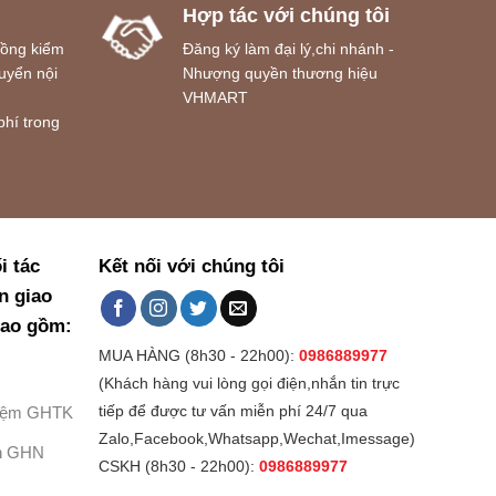
Hợp tác với chúng tôi
đồng kiểm
Đăng ký làm đại lý,chi nhánh -
uyển nội
Nhượng quyền thương hiệu
VHMART
phí trong
i tác
Kết nối với chúng tôi
n giao
bao gồm:
MUA HÀNG (8h30 - 22h00):
0986889977
(Khách hàng vui lòng gọi điện,nhắn tin trực
Kiệm GHTK
tiếp để được tư vấn miễn phí 24/7 qua
Zalo,Facebook,Whatsapp,Wechat,Imessage)
h GHN
CSKH (8h30 - 22h00):
0986889977