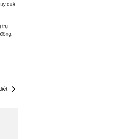
huy quá
 trụ
 động,
diệt