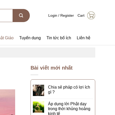
Login / Register
Cart
ật Giáo
Tuyển dụng
Tin tức bổ ích
Liên hệ
Bài viết mới nhất
Chia sẻ pháp có lợi ích
gì ?
Áp dụng lời Phật dạy
trong thời khủng hoảng
kinh tế