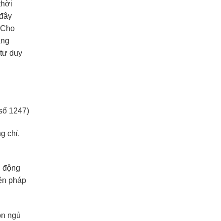
thời
 đây
. Cho
àng
tư duy
 số 1247)
g chỉ,
n động
iện pháp
ồn ngủ