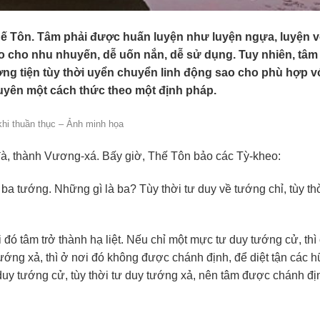
Thế Tôn. Tâm phải được huấn luyện như luyện ngựa, luyện v
o cho nhu nhuyến, dễ uốn nắn, dễ sử dụng. Tuy nhiên, tâm
ng tiện tùy thời uyển chuyển linh động sao cho phù hợp vớ
uyên một cách thức theo một định pháp.
hi thuần thục – Ảnh minh họa
đà, thành Vương-xá. Bấy giờ, Thế Tôn bảo các Tỳ-kheo:
ba tướng. Những gì là ba? Tùy thời tư duy về tướng chỉ, tùy th
 đó tâm trở thành hạ liệt. Nếu chỉ một mực tư duy tướng cử, thì
tướng xả, thì ở nơi đó không được chánh định, để diệt tận các h
ư duy tướng cử, tùy thời tư duy tướng xả, nên tâm được chánh đị