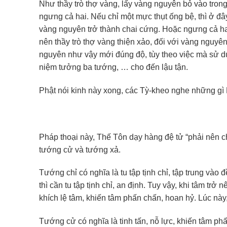
Như thầy trò thợ vàng, lấy vàng nguyên bỏ vào trong l
ngưng cả hai. Nếu chỉ một mực thụt ống bệ, thì ở đâ
vàng nguyên trở thành chai cứng. Hoặc ngưng cả ha
nên thầy trò thợ vàng thiện xảo, đối với vàng nguyên 
nguyên như vậy mới đúng độ, tùy theo việc mà sử 
niệm tưởng ba tướng, … cho đến lậu tận.
Phật nói kinh này xong, các Tỳ-kheo nghe những gì
Pháp thoại này, Thế Tôn dạy hàng đệ tử “phải nên c
tướng cử và tướng xả.
Tướng chỉ có nghĩa là tu tập tịnh chỉ, tập trung vào
thì cần tu tập tịnh chỉ, an định. Tuy vậy, khi tâm trở
khích lệ tâm, khiến tâm phấn chấn, hoan hỷ. Lúc này,
Tướng cử có nghĩa là tinh tấn, nỗ lực, khiến tâm p