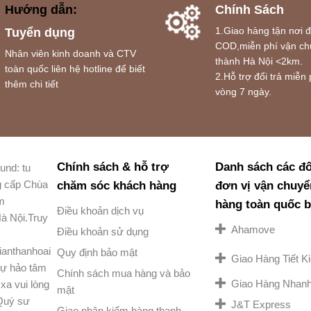
Hướng dẫn:
Chính Sách
1.Giao hàng tận nơi 
Tuyển dụng
COD,miễn phí vận ch
Nhân viên kinh doanh và CTV
thành Hà Nội <2km.
toàn quốc liên hệ hotline để biết
2.Hỗ trợ đổi trả miễn 
thêm chi tiết
vòng 7 ngày.
Chính sách & hỗ trợ
Danh sách các đố
und: tu
g cấp Chùa
chăm sóc khách hàng
đơn vị vận chuyể
am
hàng toàn quốc 
Điều khoản dịch vụ
à Nội.Truy
Ahamove
Điều khoản sử dụng
ianthanhoai
Quy định bảo mật
Giao Hàng Tiết 
ự hảo tâm
Chính sách mua hàng và bảo
Giao Hàng Nhan
xa vui lòng
mật
 Quý sư
J&T Express
Giao nhận kiểm hàng thanh