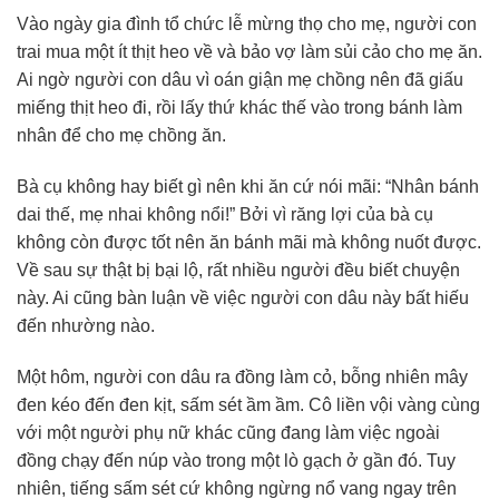
Vào ngày gia đình tổ chức lễ mừng thọ cho mẹ, người con
trai mua một ít thịt heo về và bảo vợ làm sủi cảo cho mẹ ăn.
Ai ngờ người con dâu vì oán giận mẹ chồng nên đã giấu
miếng thịt heo đi, rồi lấy thứ khác thế vào trong bánh làm
nhân để cho mẹ chồng ăn.
Bà cụ không hay biết gì nên khi ăn cứ nói mãi: “Nhân bánh
dai thế, mẹ nhai không nổi!” Bởi vì răng lợi của bà cụ
không còn được tốt nên ăn bánh mãi mà không nuốt được.
Về sau sự thật bị bại lộ, rất nhiều người đều biết chuyện
này. Ai cũng bàn luận về việc người con dâu này bất hiếu
đến nhường nào.
Một hôm, người con dâu ra đồng làm cỏ, bỗng nhiên mây
đen kéo đến đen kịt, sấm sét ầm ầm. Cô liền vội vàng cùng
với một người phụ nữ khác cũng đang làm việc ngoài
đồng chạy đến núp vào trong một lò gạch ở gần đó. Tuy
nhiên, tiếng sấm sét cứ không ngừng nổ vang ngay trên