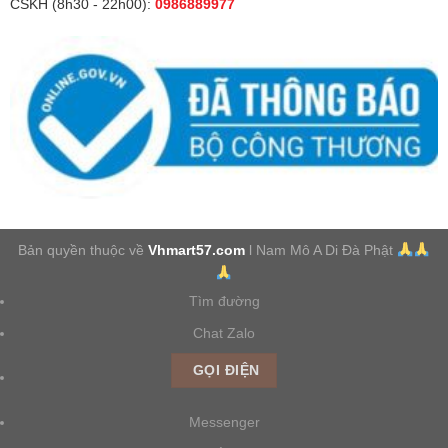
CSKH (8h30 - 22h00):
0986889977
Bản quyền thuộc về
Vhmart57.com
l Nam Mô A Di Đà Phật
Tìm đường
Chat Zalo
GỌI ĐIỆN
Messenger