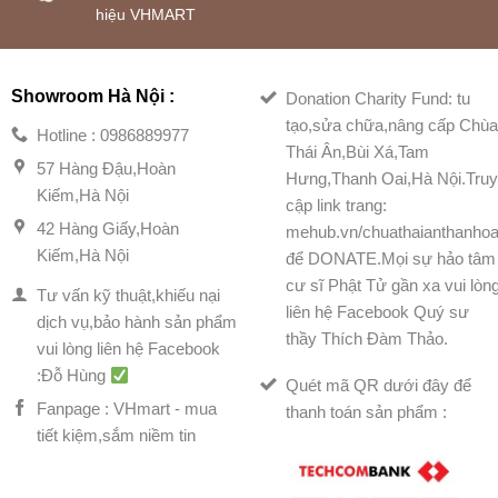
hiệu VHMART
Showroom Hà Nội :
Donation Charity Fund: tu
tạo,sửa chữa,nâng cấp Chù
Hotline : 0986889977
Thái Ân,Bùi Xá,Tam
57 Hàng Đậu,Hoàn
Hưng,Thanh Oai,Hà Nội.Tru
Kiếm,Hà Nội
cập link trang:
42 Hàng Giấy,Hoàn
mehub.vn/chuathaianthanhoa
Kiếm,Hà Nội
để DONATE.Mọi sự hảo tâm
cư sĩ Phật Tử gần xa vui lòn
Tư vấn kỹ thuật,khiếu nại
liên hệ Facebook Quý sư
dịch vụ,bảo hành sản phẩm
thầy Thích Đàm Thảo.
vui lòng liên hệ Facebook
:Đỗ Hùng
Quét mã QR dưới đây để
Fanpage : VHmart - mua
thanh toán sản phẩm :
tiết kiệm,sắm niềm tin