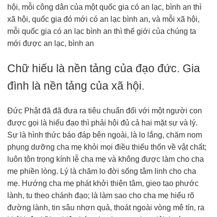
hội, mỗi công dân của một quốc gia có an lạc, bình an thì
xã hội, quốc gia đó mới có an lạc bình an, và mỗi xã hội,
mỗi quốc gia có an lạc bình an thì thế giới của chúng ta
mới được an lạc, bình an
Chữ hiếu là nền tảng của đạo đức. Gia
đình là nền tảng của xã hội.
Đức Phật đã đã đưa ra tiêu chuẩn đối với một người con
được gọi là hiếu đạo thì phải hội đủ cả hai mặt sự và lý.
Sự là hình thức báo đáp bên ngoài, là lo lắng, chăm nom
phụng dưỡng cha mẹ khỏi mọi điều thiếu thốn về vật chất;
luôn tôn trọng kính lễ cha mẹ và không được làm cho cha
mẹ phiền lòng. Lý là chăm lo đời sống tâm linh cho cha
mẹ. Hướng cha mẹ phát khởi thiện tâm, gieo tạo phước
lành, tu theo chánh đạo; là làm sao cho cha mẹ hiểu rõ
đường lành, tin sâu nhơn quả, thoát ngoài vòng mê tín, ra