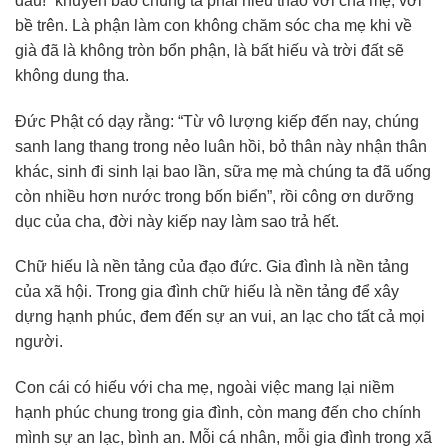
đầu!” khuyên bảo chúng ta phải hiếu thảo với cha mẹ, với
bề trên. Là phận làm con không chăm sóc cha mẹ khi về
già đã là không tròn bổn phận, là bất hiếu và trời đất sẽ
không dung tha.
Đức Phật có dạy rằng: “Từ vô lượng kiếp đến nay, chúng
sanh lang thang trong nẻo luân hồi, bỏ thân này nhận thân
khác, sinh đi sinh lại bao lần, sữa mẹ mà chúng ta đã uống
còn nhiều hơn nước trong bốn biển”, rồi công ơn dưỡng
dục của cha, đời này kiếp nay làm sao trả hết.
Chữ hiếu là nền tảng của đạo đức. Gia đình là nền tảng
của xã hội. Trong gia đình chữ hiếu là nền tảng để xây
dựng hạnh phúc, đem đến sự an vui, an lạc cho tất cả mọi
người.
Con cái có hiếu với cha mẹ, ngoài việc mang lại niềm
hạnh phúc chung trong gia đình, còn mang đến cho chính
mình sự an lạc, bình an. Mỗi cá nhân, mỗi gia đình trong xã