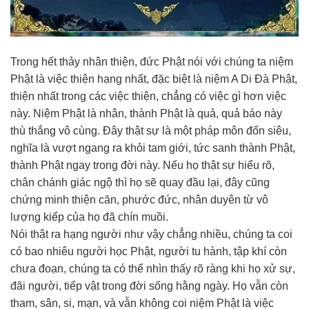
Trong hết thảy nhân thiện, đức Phật nói với chúng ta niệm
Phật là việc thiện hạng nhất, đặc biệt là niệm A Di Đà Phật,
thiện nhất trong các việc thiện, chẳng có việc gì hơn việc
này. Niệm Phật là nhân, thành Phật là quả, quả báo này
thù thắng vô cùng. Đây thật sự là một pháp môn đốn siêu,
nghĩa là vượt ngang ra khỏi tam giới, tức sanh thành Phật,
thành Phật ngay trong đời này. Nếu họ thật sự hiểu rõ,
chân chánh giác ngộ thì họ sẽ quay đầu lại, đây cũng
chứng minh thiện căn, phước đức, nhân duyên từ vô
lượng kiếp của họ đã chín muồi.
Nói thật ra hạng người như vậy chẳng nhiều, chúng ta coi
có bao nhiêu người học Phật, người tu hành, tập khí còn
chưa đoạn, chúng ta có thể nhìn thấy rõ ràng khi họ xử sự,
đãi người, tiếp vật trong đời sống hằng ngày. Họ vẫn còn
tham, sân, si, mạn, và vẫn không coi niệm Phật là việc