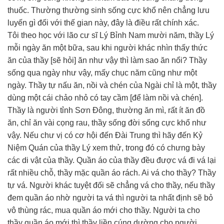
thuốc. Thường thường sinh sống cực khổ nên chẳng lưu
luyến gì đối với thế gian này, đây là điều rất chính xác.
Tôi theo học với lão cư sĩ Lý Bỉnh Nam mười năm, thầy Lý
mỗi ngày ăn một bữa, sau khi người khác nhìn thấy thức
ăn của thầy [sẽ hỏi] ăn như vậy thì làm sao ăn nổi? Thầy
sống qua ngày như vậy, mấy chục năm cũng như một
ngày. Thầy tự nấu ăn, nồi và chén của Ngài chỉ là một, thầy
dùng một cái chảo nhỏ có tay cầm [để làm nồi và chén].
Thầy là người tỉnh Sơn Đông, thường ăn mì, rất ít ăn đồ
ăn, chỉ ăn vài cọng rau, thầy sống đời sống cực khổ như
vậy. Nếu chư vị có cơ hội đến Đài Trung thì hãy đến Kỷ
Niệm Quán của thầy Lý xem thử, trong đó có chưng bày
các di vật của thầy. Quần áo của thầy đều được vá đi vá lại
rất nhiều chỗ, thầy mặc quần áo rách. Ai vá cho thầy? Thầy
tự vá. Người khác tuyệt đối sẽ chẳng vá cho thầy, nếu thầy
đem quần áo nhờ người ta vá thì người ta nhất định sẽ bỏ
vô thùng rác, mua quần áo mới cho thầy. Người ta cho
thầy quần áo mới thì thầy liền cúng dường cho người