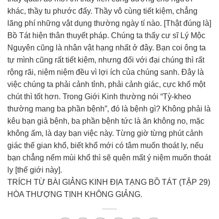
khác, thầy tu phước đấy. Thầy vô cùng tiết kiệm, chẳng
lãng phí những vật dụng thường ngày tí nào. [Thật đúng là]
Bồ Tát hiện thân thuyết pháp. Chúng ta thấy cư sĩ Lý Mộc
Nguyên cũng là nhân vật hạng nhất ở đây. Bạn coi ông ta
tự mình cũng rất tiết kiệm, nhưng đối với đại chúng thì rất
rộng rãi, niệm niệm đều vì lợi ích của chúng sanh. Đây là
việc chúng ta phải cảnh tỉnh, phải cảnh giác, cực khổ một
chút thì tốt hơn. Trong Giới Kinh thường nói “Tỳ-kheo
thường mang ba phần bệnh”, đó là bệnh gì? Không phải là
kêu bạn giả bệnh, ba phần bệnh tức là ăn không no, mặc
không ấm, là dạy bạn việc này. Từng giờ từng phút cảnh
giác thế gian khổ, biết khổ mới có tâm muốn thoát ly, nếu
bạn chẳng nếm mùi khổ thì sẽ quên mất ý niệm muốn thoát
ly [thế giới này].
TRÍCH TỪ BÀI GIẢNG KINH ĐỊA TẠNG BỒ TÁT (TẬP 29)
HÒA THƯỢNG TỊNH KHÔNG GIẢNG.