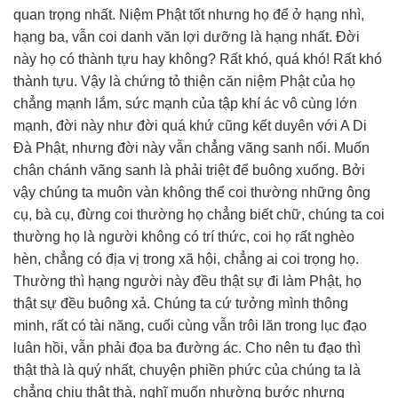
quan trọng nhất. Niệm Phật tốt nhưng họ để ở hạng nhì,
hạng ba, vẫn coi danh văn lợi dưỡng là hạng nhất. Đời
này họ có thành tựu hay không? Rất khó, quá khó! Rất khó
thành tựu. Vậy là chứng tỏ thiện căn niệm Phật của họ
chẳng mạnh lắm, sức mạnh của tập khí ác vô cùng lớn
mạnh, đời này như đời quá khứ cũng kết duyên với A Di
Đà Phật, nhưng đời này vẫn chẳng vãng sanh nổi. Muốn
chân chánh vãng sanh là phải triệt để buông xuống. Bởi
vậy chúng ta muôn vàn không thể coi thường những ông
cụ, bà cụ, đừng coi thường họ chẳng biết chữ, chúng ta coi
thường họ là người không có trí thức, coi họ rất nghèo
hèn, chẳng có địa vị trong xã hội, chẳng ai coi trọng họ.
Thường thì hạng người này đều thật sự đi làm Phật, họ
thật sự đều buông xả. Chúng ta cứ tưởng mình thông
minh, rất có tài năng, cuối cùng vẫn trôi lăn trong lục đạo
luân hồi, vẫn phải đọa ba đường ác. Cho nên tu đạo thì
thật thà là quý nhất, chuyện phiền phức của chúng ta là
chẳng chịu thật thà, nghĩ muốn nhường bước nhưng