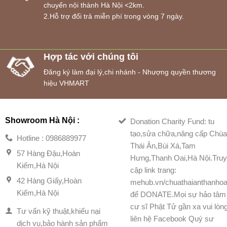
chuyển nội thành Hà Nội <2km.
2.Hỗ trợ đổi trả miễn phí trong vòng 7 ngày.
Hợp tác với chúng tôi
Đăng ký làm đại lý,chi nhánh - Nhượng quyền thương
hiệu VHMART
Showroom Hà Nội :
Donation Charity Fund: tu
tạo,sửa chữa,nâng cấp Chù
Hotline : 0986889977
Thái Ân,Bùi Xá,Tam
57 Hàng Đậu,Hoàn
Hưng,Thanh Oai,Hà Nội.Tru
Kiếm,Hà Nội
cập link trang:
42 Hàng Giấy,Hoàn
mehub.vn/chuathaianthanhoa
Kiếm,Hà Nội
để DONATE.Mọi sự hảo tâm
cư sĩ Phật Tử gần xa vui lòn
Tư vấn kỹ thuật,khiếu nại
liên hệ Facebook Quý sư
dịch vụ,bảo hành sản phẩm