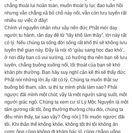
chẳng thoái lui hoàn toàn, muốn thoát ly lục đạo luân hồi
nhưng vẫn chẳng xả bỏ chỗ này nổi, vẫn còn lưu luyến rất
nhiều sự việc ở đây!
Chính vì nguyên nhân như vậy nên đức Phật mới dạy
người tu hành, răn dạy đệ tử “lấy khổ làm thầy”, lời này rất
có lý. Nếu chúng ta sống đời sống rất khổ thì sẽ không lưu
luyến thế gian này. Đây là nói rõ ‘giàu sang học đạo khó’,
ở nơi đây bạn có vui sướng, có hưởng thọ nên bạn sẽ lưu
luyến, chẳng buông xuống nổi, lối thoát của bạn sẽ khó
khăn phi thường. Bạn hãy suy nghĩ cặn kẽ thì sẽ thấy đức
Phật nói những lời ấy rất có lý. Chúng ta muốn thật sự
buông bỏ tham, sân, si thì tự mình phải làm sao? Phải
ngược đãi mình một chút; vậy là một người sáng suốt, một
người giác ngộ. Chúng ta xem cư sĩ Lý Mộc Nguyên là một
tấm gương rất tốt, ông thường thường chịu đói, chúng ta
đều nhìn thấy, tại sao vậy? Ông nói:] Tôi muốn ngược đãi
tôi. Khi thân thể không khỏe, không tốt thì tôi không ăn
cơm; ông cũng không đi khám bác sĩ, cũng chẳng uống