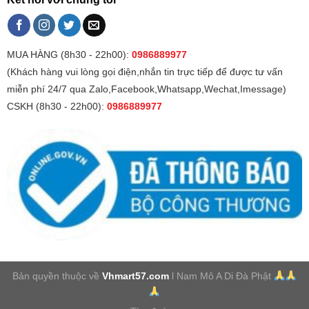
MUA HÀNG (8h30 - 22h00):
0986889977
(Khách hàng vui lòng gọi điện,nhắn tin trực tiếp để được tư vấn
miễn phí 24/7 qua Zalo,Facebook,Whatsapp,Wechat,Imessage)
CSKH (8h30 - 22h00):
0986889977
Bản quyền thuộc về
Vhmart57.com
l Nam Mô A Di Đà Phật