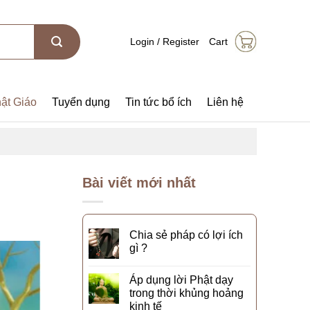
Login / Register
Cart
ật Giáo
Tuyển dụng
Tin tức bổ ích
Liên hệ
Bài viết mới nhất
Chia sẻ pháp có lợi ích
gì ?
Áp dụng lời Phật dạy
trong thời khủng hoảng
kinh tế