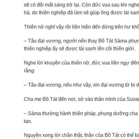
sẽ có đôi mắt sáng trở lại. Còn đức vua sau khi nghe
hà, do thiện nghiệp đã làm sẽ giúp ông được tái sanh 
Thiên nữ nghĩ vậy rồi liền hiện đến đứng trên hư kh
– Tâu đại vương, người nên thay Bồ Tát Sàma phụn
thiện nghiệp ấy sẽ được tái sanh lên cõi thiên giới.
Nghe lời khuyên của thiên nữ, đức vua liền ngự đến 
rằng:
– Tâu đại vương, nếu như vậy, xin đại vương từ bi 
Cha mẹ Bồ Tát đến nơi, sờ vào thân mình của Suva
– Sàma thường hành thiện pháp, phụng dưỡng cha mẹ,
tan.
Nguyện xong lời chân thật, thân của Bồ Tát có thể b