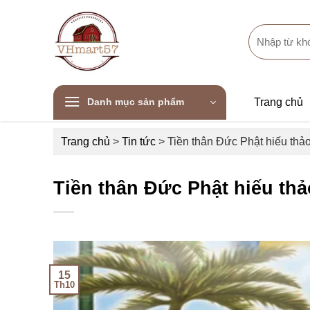
Skip
to
Search
content
for:
Danh mục sản phẩm
Trang chủ
Trang chủ
>
Tin tức
>
Tiền thân Đức Phật hiếu thả
Tiền thân Đức Phật hiếu th
15
Th10