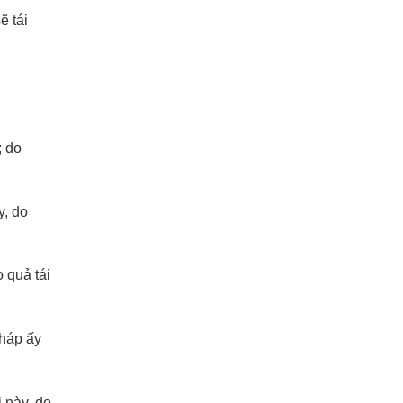
ẽ tái
; do
y, do
 quả tái
pháp ấy
 này, do