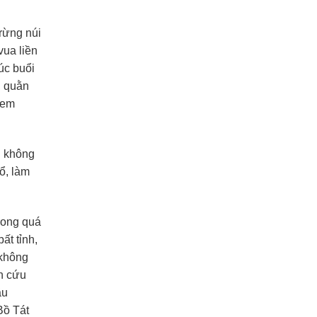
 rừng núi
ua liền
úc buổi
, quằn
 đem
i không
ổ, làm
rong quá
ất tỉnh,
 không
n cứu
ầu
Bồ Tát