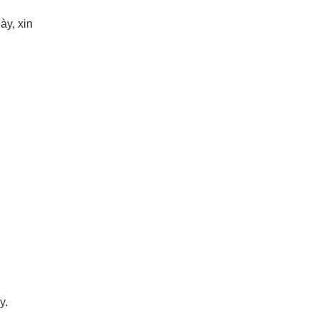
ày, xin
y.