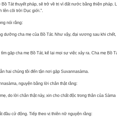
 Bồ Tát thuyết pháp, sẽ trở về trị vì đất nước bằng thiện pháp.
lên cõi trời Dục giới.”.
ông nói rằng:
g dưỡng cha mẹ của Bồ Tát. Như vậy, đại vương sau khi chết,
tìm gặp cha mẹ Bồ Tát, kể lại mọi sự việc xảy ra. Cha mẹ Bồ Tá
dẫn hai chúng tôi đến tận nơi gặp Suvannasàma.
nnasàma, nguyện bằng lời chân thật rằng:
 do lời chân thật này, xin cho chất độc trong thân của Sàma 
ắt đầu cử động. Tiếp theo vị thiên nữ nguyện rằng: