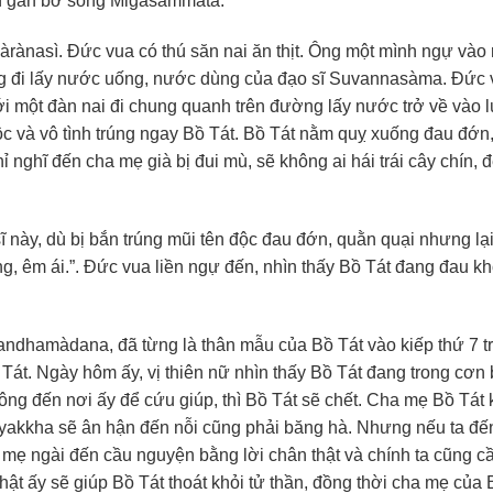
lớn gần bờ sông Migasammatà.
 Bàrànasì. Đức vua có thú săn nai ăn thịt. Ông một mình ngự vào
ng đi lấy nước uống, nước dùng của đạo sĩ Suvannasàma. Đức v
ới một đàn nai đi chung quanh trên đường lấy nước trở về vào l
c và vô tình trúng ngay Bồ Tát. Bồ Tát nằm quỵ xuống đau đớn
chỉ nghĩ đến cha mẹ già bị đui mù, sẽ không ai hái trái cây chín,
sĩ này, dù bị bắn trúng mũi tên độc đau đớn, quằn quại nhưng lạ
àng, êm ái.”. Đức vua liền ngự đến, nhìn thấy Bồ Tát đang đau kh
Gandhamàdana, đã từng là thân mẫu của Bồ Tát vào kiếp thứ 7 t
át. Ngày hôm ấy, vị thiên nữ nhìn thấy Bồ Tát đang trong cơn b
không đến nơi ấy để cứu giúp, thì Bồ Tát sẽ chết. Cha mẹ Bồ Tát
liyakkha sẽ ân hận đến nỗi cũng phải băng hà. Nhưng nếu ta đế
mẹ ngài đến cầu nguyện bằng lời chân thật và chính ta cũng c
hật ấy sẽ giúp Bồ Tát thoát khỏi tử thần, đồng thời cha mẹ của 