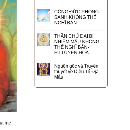
CÔNG ĐỨC PHÓNG
SANH KHÔNG THỂ
NGHĨ BÀN
THẦN CHÚ ĐẠI BI
NHIỆM MẦU KHÔNG
THỂ NGHĨ BÀN-
HT.TUYÊN HÓA
Nguồn gốc và Truyền
thuyết về Diêu Trì Địa
Mẫu
Cha mẹ