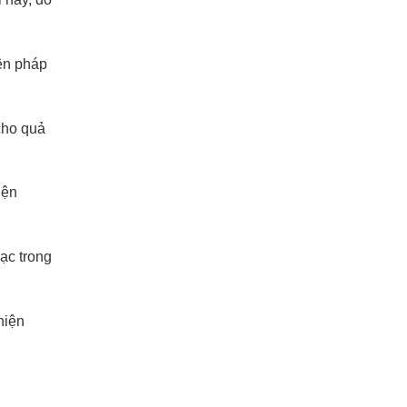
iện pháp
cho quả
iện
ạc trong
hiện