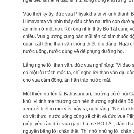
ngài đều là hai vị đạo sĩ mù, sống trong khu rừng 
Vào thời kỳ ấy, đức vua Pìliyakkha trị vì kinh thành
Himavanta và nhìn thấy dấu chân nai trên con đườ
ẩn mình ở một nơi. Rồi ông nhìn thấy Bồ Tát cùng v
chiều. Vua giương cung bắn mũi tên có tẩm thuốc độ
quại, cất tiếng than vãn thống thiết, dịu dàng. Ngài 
nước uống, nước dùng về để phụng dưỡng họ.
Lắng nghe lời than vãn, đức vua nghĩ rằng: “Vị đạo 
có một lời trách móc ta, chỉ nghe lời than vãn dịu d
cho vua cảm động, ân hận trào nước mắt.
Một thiên nữ tên là Bahusundarì, thường trú ở núi 
khứ, vì tình mẹ thương con nên thường nghĩ đến Bồ T
xem xét biết rõ mọi việc xảy ra, nghĩ rằng: “Nếu ta 
có vật thực, nước uống cũng sẽ chết và đức vua Pì
giúp, yêu cầu đức vua gặp cha mẹ BỒ TÁT, dẫn cha 
nguyện bằng lời chân thật. Thì nhờ những lời chân t