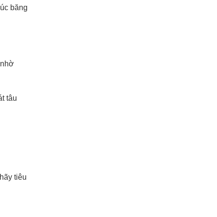
 Lúc băng
 nhờ
t tâu
hãy tiêu