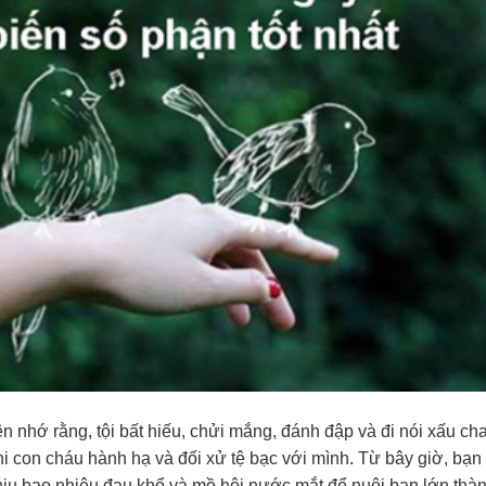
 nhớ rằng, tội bất hiếu, chửi mắng, đánh đập và đi nói xấu ch
hi con cháu hành hạ và đối xử tệ bạc với mình. Từ bây giờ, bạn
ịu bao nhiêu đau khổ và mồ hôi nước mắt để nuôi bạn lớn thà