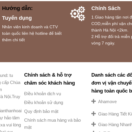
Hướng dẫn:
Chính Sách
1.Giao hàng tận nơi 
Tuyển dụng
COD,miễn phí vận ch
Nhân viên kinh doanh và CTV
thành Hà Nội <2km.
toàn quốc liên hệ hotline để biết
2.Hỗ trợ đổi trả miễn 
thêm chi tiết
vòng 7 ngày.
Chính sách & hỗ trợ
Danh sách các đố
und: tu
g cấp Chùa
chăm sóc khách hàng
đơn vị vận chuyể
am
hàng toàn quốc 
Điều khoản dịch vụ
à Nội.Truy
Ahamove
Điều khoản sử dụng
ianthanhoai
Quy định bảo mật
Giao Hàng Tiết 
ự hảo tâm
Chính sách mua hàng và bảo
Giao Hàng Nhan
xa vui lòng
mật
 Quý sư