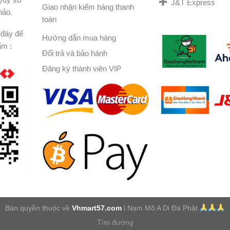
J&T Express
Giao nhận kiểm hàng thanh
hảo.
toán
đây để
Hướng dẫn mua hàng
ẩm :
Đổi trả và bảo hành
Đăng ký thành viên VIP
Bản quyền thuộc về
Vhmart57.com
l Nam Mô A Di Đà Phật
Tìm đường