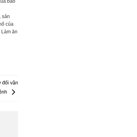
quả báo
, sản
hổ của
. Làm ăn
y đổi vận
ệnh