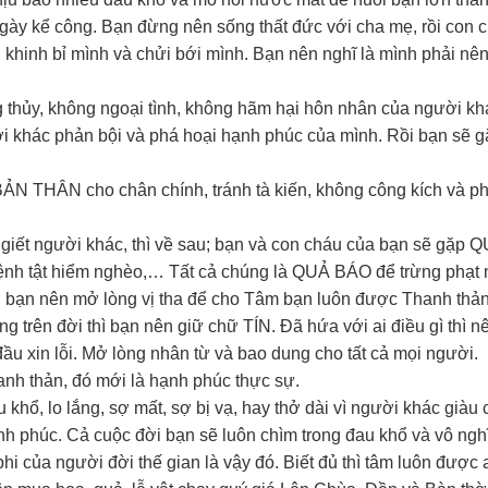
gày kể công. Bạn đừng nên sống thất đức với cha mẹ, rồi con 
khinh bỉ mình và chửi bới mình. Bạn nên nghĩ là mình phải nên
hủy, không ngoại tình, không hãm hại hôn nhân của người kh
ời khác phản bội và phá hoại hạnh phúc của mình. Rồi bạn sẽ 
 THÂN cho chân chính, tránh tà kiến, không công kích và ph
, giết người khác, thì về sau; bạn và con cháu của bạn sẽ gặp
bị bệnh tật hiểm nghèo,… Tất cả chúng là QUẢ BÁO để trừng phạt
; bạn nên mở lòng vị tha để cho Tâm bạn luôn được Thanh thản
 trên đời thì bạn nên giữ chữ TÍN. Đã hứa với ai điều gì thì n
i đầu xin lỗi. Mở lòng nhân từ và bao dung cho tất cả mọi người.
nh thản, đó mới là hạnh phúc thực sự.
khổ, lo lắng, sợ mất, sợ bị vạ, hay thở dài vì người khác giàu
ạnh phúc. Cả cuộc đời bạn sẽ luôn chìm trong đau khổ và vô ngh
hi của người đời thế gian là vậy đó. Biết đủ thì tâm luôn được a