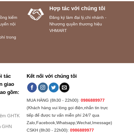
Hợp tác với chúng tôi
đồng kiểm
Đăng ký làm đại lý,chi nhánh -
uyển nội
Nhượng quyền thương hiệu
VHMART
phí trong
i tác
Kết nối với chúng tôi
n giao
bao gồm:
MUA HÀNG (8h30 - 22h00):
0986889977
(Khách hàng vui lòng gọi điện,nhắn tin trực
Kiệm GHTK
tiếp để được tư vấn miễn phí 24/7 qua
Zalo,Facebook,Whatsapp,Wechat,Imessage)
h GHN
CSKH (8h30 - 22h00):
0986889977