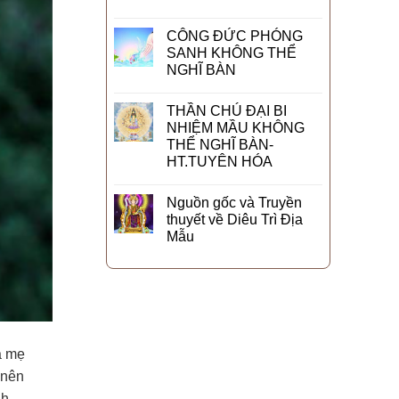
CÔNG ĐỨC PHÓNG
SANH KHÔNG THỂ
NGHĨ BÀN
THẦN CHÚ ĐẠI BI
NHIỆM MẦU KHÔNG
THỂ NGHĨ BÀN-
HT.TUYÊN HÓA
Nguồn gốc và Truyền
thuyết về Diêu Trì Địa
Mẫu
a mẹ
 nên
nh