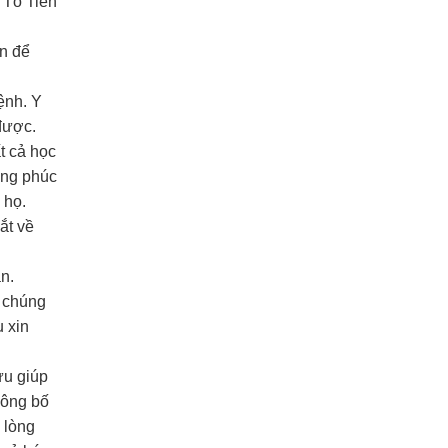
 Tổ Tiên
n để
ệnh. Y
được.
t cả học
ởng phúc
 họ.
ắt về
n.
a chúng
u xin
ứu giúp
hông bố
 lòng