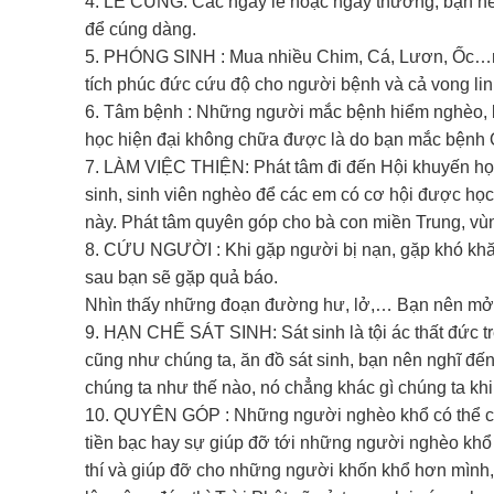
4. LỄ CÚNG: Các ngày lễ hoặc ngày thường, bạn nên
để cúng dàng.
5. PHÓNG SINH : Mua nhiều Chim, Cá, Lươn, Ốc…rồi
tích phúc đức cứu độ cho người bệnh và cả vong lin
6. Tâm bệnh : Những người mắc bệnh hiểm nghèo, b
học hiện đại không chữa được là do bạn mắc bệnh 
7. LÀM VIỆC THIỆN: Phát tâm đi đến Hội khuyến học 
sinh, sinh viên nghèo để các em có cơ hội được học
này. Phát tâm quyên góp cho bà con miền Trung, vù
8. CỨU NGƯỜI : Khi gặp người bị nạn, gặp khó khăn,
sau bạn sẽ gặp quả báo.
Nhìn thấy những đoạn đường hư, lở,… Bạn nên mở l
9. HẠN CHẾ SÁT SINH: Sát sinh là tội ác thất đức 
cũng như chúng ta, ăn đồ sát sinh, bạn nên nghĩ đến 
chúng ta như thế nào, nó chẳng khác gì chúng ta khi 
10. QUYÊN GÓP : Những người nghèo khổ có thể cải
tiền bạc hay sự giúp đỡ tới những người nghèo khổ
thí và giúp đỡ cho những người khốn khổ hơn mình, 