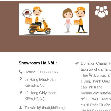
Showroom Hà Nội :
Donation Charity F
tạo,sửa chữa,nân
Hotline : 0986889977
Thái Ân,Bùi Xá,T
57 Hàng Đậu,Hoàn
Hưng,Thanh Oai,H
Kiếm,Hà Nội
cập link trang:
42 Hàng Giấy,Hoàn
mehub.vn/chuatha
Kiếm,Hà Nội
để DONATE.Mọi s
cư sĩ Phật Tử gần 
Tư vấn kỹ thuật,khiếu nại
liên hệ Facebook