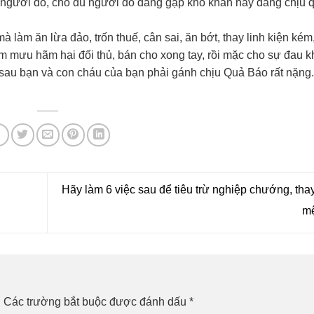
o người đó, cho dù người đó đang gặp khó khăn hay đang chịu 
 ăn lừa đảo, trốn thuế, cân sai, ăn bớt, thay linh kiện kém
 mưu hãm hại đối thủ, bán cho xong tay, rồi mặc cho sự đau k
ề sau bạn và con cháu của bạn phải gánh chịu Quả Báo rất nặng
Hãy làm 6 việc sau để tiêu trừ nghiệp chướng, tha
m
.
Các trường bắt buộc được đánh dấu
*