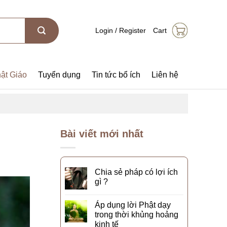
Login / Register
Cart
ật Giáo
Tuyển dụng
Tin tức bổ ích
Liên hệ
Bài viết mới nhất
Chia sẻ pháp có lợi ích
gì ?
Áp dụng lời Phật dạy
trong thời khủng hoảng
kinh tế