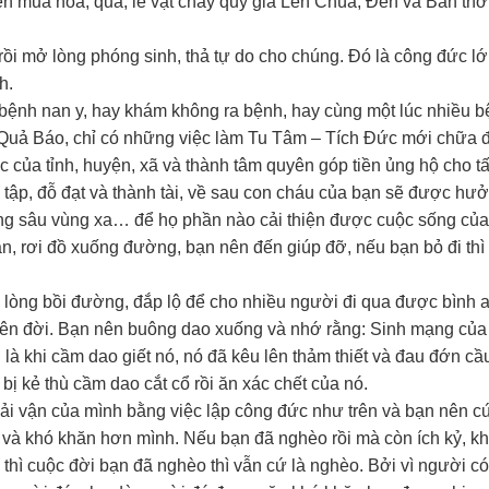
 mua hoa, quả, lễ vật chay quý giá Lên Chùa, Đền và Bàn thờ
 mở lòng phóng sinh, thả tự do cho chúng. Đó là công đức lớ
h.
ệnh nan y, hay khám không ra bệnh, hay cùng một lúc nhiều b
Quả Báo, chỉ có những việc làm Tu Tâm – Tích Đức mới chữa 
của tỉnh, huyện, xã và thành tâm quyên góp tiền ủng hộ cho tấ
 tập, đỗ đạt và thành tài, về sau con cháu của bạn sẽ được hư
ng sâu vùng xa… để họ phần nào cải thiện được cuộc sống của
 rơi đồ xuống đường, bạn nên đến giúp đỡ, nếu bạn bỏ đi thì 
òng bồi đường, đắp lộ để cho nhiều người đi qua được bình a
trên đời. Bạn nên buông dao xuống và nhớ rằng: Sinh mạng củ
là khi cầm dao giết nó, nó đã kêu lên thảm thiết và đau đớn cầ
bị kẻ thù cầm dao cắt cổ rồi ăn xác chết của nó.
 vận của mình bằng việc lập công đức như trên và bạn nên c
 và khó khăn hơn mình. Nếu bạn đã nghèo rồi mà còn ích kỷ, k
thì cuộc đời bạn đã nghèo thì vẫn cứ là nghèo. Bởi vì người có