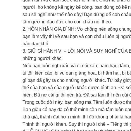
người, họ không kể ngày kể công, bạn đừng có kể n
sau sẽ nghĩ như thế nào đây! Bạn đừng để con cháu 
tấm gương đạo đức cho con cháu noi theo.
2. HÔN NHÂN GIA ĐÌNH: Vợ chồng nên sống chung t
bạn làm vậy thì về sau bạn và con cháu luôn bị ngư
báo đau khổ.
3. GIỮ GÌ HÀNH VI – LỜI NÓI VÀ SUY NGHĨ CỦA BẢN
những người khác.
Nếu bạn luôn nghĩ xấu và đi nói xấu, hãm hại, đánh
tù tội, kiện cáo, bị vu oan giáng họa, bị hãm hại, 
gì bạn đã gây ra cho những người khác. Từ bây giờ
thể của bạn và của người khác được bình an. Đã sống
hiện. Đã nợ cái gì thì nên trả. Đã sai lầm thì nên cú
Trong cuộc đời này, bạn sống mà Tâm luôn được tha
Bạn giàu có hay đã có thứ mình cần mà tâm luôn đau 
khá giả, thành đạt hơn mình, thì đó không phải là h
Thịnh thì người khen. Suy thì người chê – Tiếng thị p