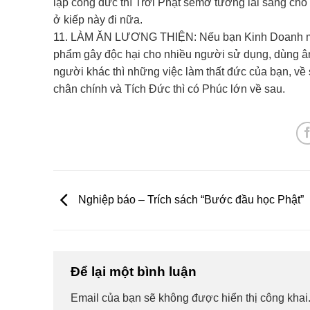
lập công đức thì Trời Phật sẽmở tương lai sáng ch
ở kiếp này đi nữa.
11. LÀM ĂN LƯƠNG THIỆN: Nếu bạn Kinh Doanh mà làm
phẩm gây độc hại cho nhiều người sử dụng, dùng âm
người khác thì những việc làm thất đức của bạn, v
chân chính và Tích Đức thì có Phúc lớn về sau.
Nghiệp báo – Trích sách “Bước đầu học Phật”
Để lại một bình luận
Email của bạn sẽ không được hiển thị công khai