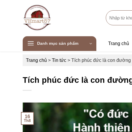
Skip
to
Search
content
for:
Danh mục sản phẩm
Trang chủ
Trang chủ
>
Tin tức
>
Tích phúc đức là con đường c
Tích phúc đức là con đường 
16
Th8