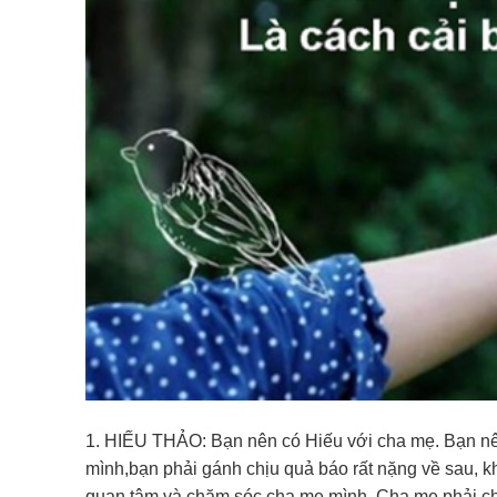
1. HIẾU THẢO: Bạn nên có Hiếu với cha mẹ. Bạn nên
mình,bạn phải gánh chịu quả báo rất nặng về sau, k
quan tâm và chăm sóc cha mẹ mình. Cha mẹ phải ch