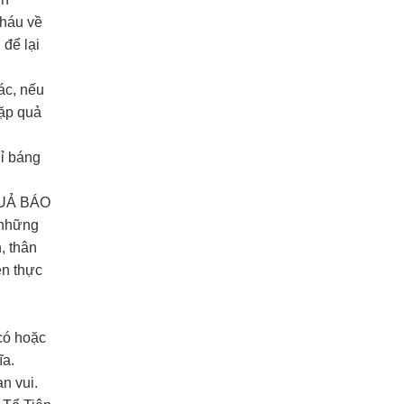
cháu về
 để lại
ác, nếu
gặp quả
ỉ báng
 QUẢ BÁO
 những
, thân
ên thực
 có hoặc
ĩa.
n vui.