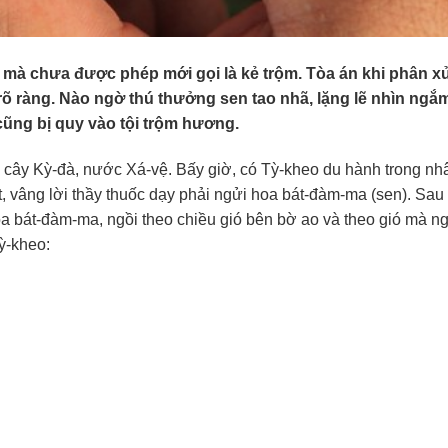
gì mà chưa được phép mới gọi là kẻ trộm. Tòa án khi phân x
rõ ràng. Nào ngờ thú thưởng sen tao nhã, lặng lẽ nhìn ngắ
cũng bị quy vào tội trộm hương.
 cây Kỳ-đà, nước Xá-vệ. Bấy giờ, có Tỳ-kheo du hành trong nhâ
t, vâng lời thầy thuốc dạy phải ngửi hoa bát-đàm-ma (sen). Sau 
hoa bát-đàm-ma, ngồi theo chiều gió bên bờ ao và theo gió mà n
ỳ-kheo: