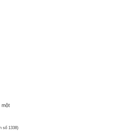
, một
h số 1338)