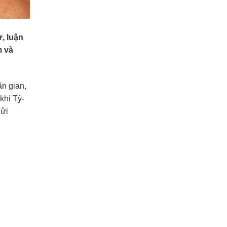
ử, luận
m và
n gian,
khi Tỳ-
gửi