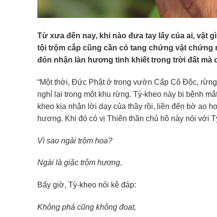
Từ xưa đến nay, khi nào đưa tay lấy của ai, vật 
tội trộm cắp cũng cần có tang chứng vật chứng 
đón nhận làn hương tinh khiết trong trời đất mà 
“Một thời, Đức Phật ở trong vườn Cấp Cô Độc, rừng
nghỉ lại trong một khu rừng. Tỳ-kheo này bị bệnh mắ
kheo kia nhận lời dạy của thầy rồi, liền đến bờ ao 
hương. Khi đó có vị Thiên thần chủ hồ này nói với T
Vì sao ngài trộm hoa?
Ngài là giặc trộm hương.
Bấy giờ, Tỳ-kheo nói kệ đáp:
Không phá cũng không đoạt,