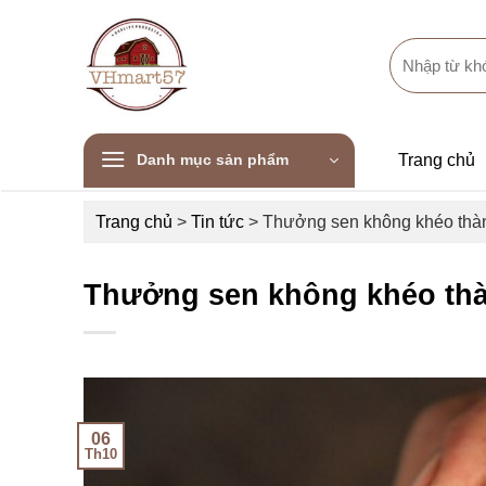
Skip
to
Search
content
for:
Danh mục sản phẩm
Trang chủ
Trang chủ
>
Tin tức
>
Thưởng sen không khéo thàn
Thưởng sen không khéo thà
06
Th10