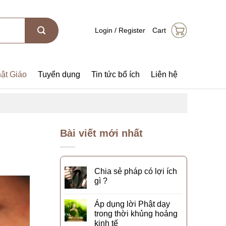
Login / Register
Cart
ật Giáo
Tuyển dụng
Tin tức bổ ích
Liên hệ
Bài viết mới nhất
Chia sẻ pháp có lợi ích
gì ?
Áp dụng lời Phật dạy
trong thời khủng hoảng
kinh tế