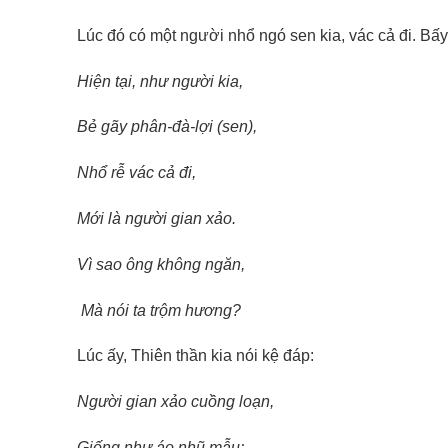
Lúc đó có một người nhổ ngó sen kia, vác cả đi. Bấy
Hiện tại, như người kia,
Bẻ gãy phân-đà-lợi (sen),
Nhổ rễ vác cả đi,
Mới là người gian xảo.
Vì sao ông không ngăn,
Mà nói ta trộm hương?
Lúc ấy, Thiên thần kia nói kệ đáp:
Người gian xảo cuồng loạn,
Giống như áo nhũ mẫu;