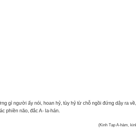
ững gì người ấy nói, hoan hỷ, tùy hỷ từ chỗ ngồi đứng dậy ra về
ác phiền não, đắc A- la-hán.
(Kinh Tạp A-hàm, kin