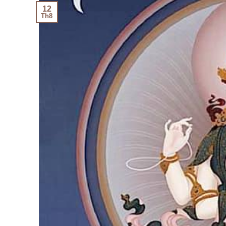
12
Th8