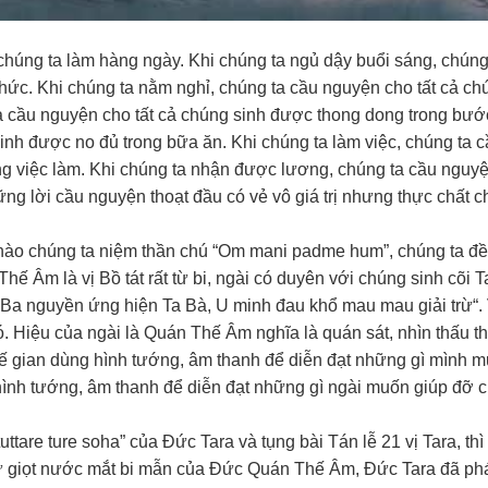
húng ta làm hàng ngày. Khi chúng ta ngủ dậy buổi sáng, chúng
thức. Khi chúng ta nằm nghỉ, chúng ta cầu nguyện cho tất cả ch
ta cầu nguyện cho tất cả chúng sinh được thong dong trong bước
inh được no đủ trong bữa ăn. Khi chúng ta làm việc, chúng ta 
ong việc làm. Khi chúng ta nhận được lương, chúng ta cầu nguy
g lời cầu nguyện thoạt đầu có vẻ vô giá trị nhưng thực chất c
 nào chúng ta niệm thần chú “Om mani padme hum”, chúng ta đ
m là vị Bồ tát rất từ bi, ngài có duyên với chúng sinh cõi T
“Ba nguyền ứng hiện Ta Bà, U minh đau khổ mau mau giải trừ“. 
. Hiệu của ngài là Quán Thế Âm nghĩa là quán sát, nhìn thấu t
hế gian dùng hình tướng, âm thanh để diễn đạt những gì mình 
ình tướng, âm thanh để diễn đạt những gì ngài muốn giúp đỡ 
ttare ture soha” của Đức Tara và tụng bài Tán lễ 21 vị Tara, th
từ giọt nước mắt bi mẫn của Đức Quán Thế Âm, Đức Tara đã ph