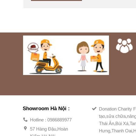
Showroom Hà Nội :
Donation Charity F
tạo,sửa chữa,nân
Hotline : 0986889977
Thái Ân,Bùi Xá,T
57 Hàng Đậu,Hoàn
Hưng,Thanh Oai,H