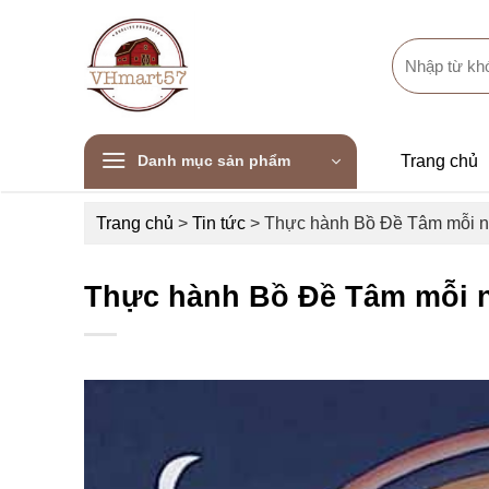
Skip
to
Search
content
for:
Danh mục sản phẩm
Trang chủ
Trang chủ
>
Tin tức
>
Thực hành Bồ Đề Tâm mỗi 
Thực hành Bồ Đề Tâm mỗi 