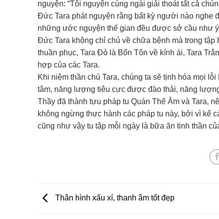
nguyện: “Tôi nguyện cùng ngài giải thoát tất cả chún
Đức Tara phát nguyện rằng bất kỳ người nào nghe đượ
những ước nguyện thế gian đều được sở cầu như ý,
Đức Tara không chỉ chủ về chữa bệnh mà trong tập h
thuần phục, Tara Đỏ là Bổn Tôn về kính ái, Tara Tr
hợp của các Tara.
Khi niệm thần chú Tara, chúng ta sẽ tịnh hóa mọi lỗi 
tâm, năng lượng tiêu cực được đào thải, năng lượng
Thầy đã thành tựu pháp tu Quán Thế Âm và Tara, nên
không ngừng thực hành các pháp tu này, bởi vì kể cả
cũng như vậy tu tập mỗi ngày là bữa ăn tinh thần củ
Thân hình xấu xí, thanh âm tốt đẹp