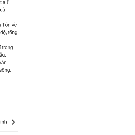
ai!”.
 cả
n Tôn về
độ, tổng
ỉ trong
ẫu.
vẫn
 sống,
Kinh