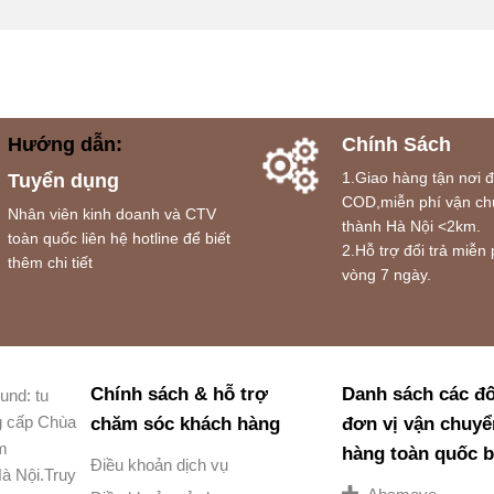
Hướng dẫn:
Chính Sách
1.Giao hàng tận nơi 
Tuyển dụng
COD,miễn phí vận ch
Nhân viên kinh doanh và CTV
thành Hà Nội <2km.
toàn quốc liên hệ hotline để biết
2.Hỗ trợ đổi trả miễn 
thêm chi tiết
vòng 7 ngày.
Chính sách & hỗ trợ
Danh sách các đố
und: tu
g cấp Chùa
chăm sóc khách hàng
đơn vị vận chuyể
am
hàng toàn quốc 
Điều khoản dịch vụ
à Nội.Truy