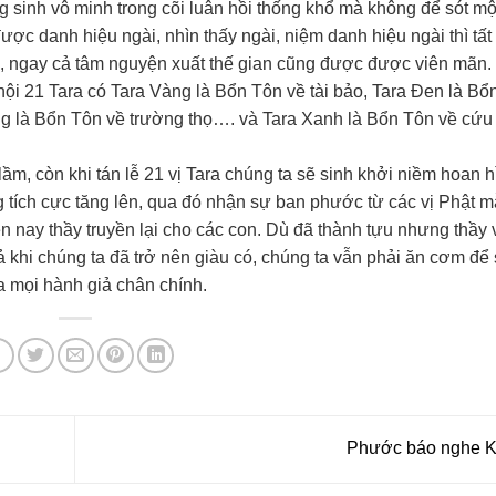
g sinh vô minh trong cõi luân hồi thống khổ mà không để sót một 
c danh hiệu ngài, nhìn thấy ngài, niệm danh hiệu ngài thì tất
 ngay cả tâm nguyện xuất thế gian cũng được được viên mãn.
ội 21 Tara có Tara Vàng là Bổn Tôn về tài bảo, Tara Đen là Bổ
ắng là Bổn Tôn về trường thọ…. và Tara Xanh là Bổn Tôn về cứu 
lầm, còn khi tán lễ 21 vị Tara chúng ta sẽ sinh khởi niềm hoan h
 tích cực tăng lên, qua đó nhận sự ban phước từ các vị Phật m
 nay thầy truyền lại cho các con. Dù đã thành tựu nhưng thầy 
 khi chúng ta đã trở nên giàu có, chúng ta vẫn phải ăn cơm để
a mọi hành giả chân chính.
Phước báo nghe 