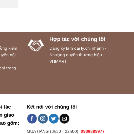
Hợp tác với chúng tôi
đồng kiểm
Đăng ký làm đại lý,chi nhánh -
uyển nội
Nhượng quyền thương hiệu
VHMART
phí trong
i tác
Kết nối với chúng tôi
n giao
bao gồm:
MUA HÀNG (8h30 - 22h00):
0986889977