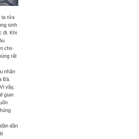
 ta rửa
úng sinh
 đi. Khi
cầu
ện cho
húng rất
ều nhận
a Bà.
Vì vậy,
hế gian
muốn
chúng
ì dần dần
át