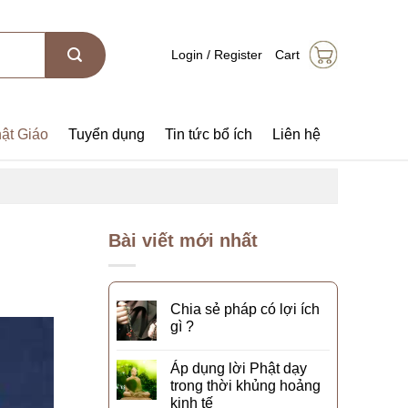
Login / Register
Cart
ật Giáo
Tuyển dụng
Tin tức bổ ích
Liên hệ
Bài viết mới nhất
Chia sẻ pháp có lợi ích
gì ?
Áp dụng lời Phật dạy
trong thời khủng hoảng
kinh tế