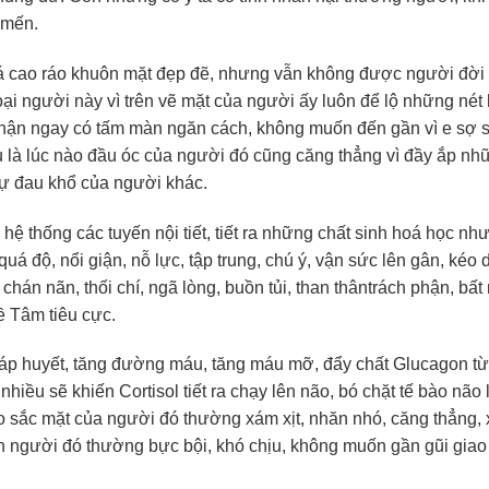
 mến.
á cao ráo khuôn mặt đẹp đẽ, nhưng vẫn không được người đời
ại người này vì trên vẽ mặt của người ấy luôn để lộ những nét
hận ngay có tấm màn ngăn cách, không muốn đến gần vì e sợ 
u là lúc nào đầu óc của người đó cũng căng thẳng vì đầy ắp nh
sự đau khổ của người khác.
ệ thống các tuyến nội tiết, tiết ra những chất sinh hoá học nh
uá độ, nổi giận, nỗ lực, tập trung, chú ý, vận sức lên gân, kéo 
hán nãn, thối chí, ngã lòng, buồn tủi, than thântrách phận, bất
ề Tâm tiêu cực.
ng áp huyết, tăng đường máu, tăng máu mỡ, đẩy chất Glucagon từ
iều sẽ khiến Cortisol tiết ra chạy lên não, bó chặt tế bào não
o sắc mặt của người đó thường xám xịt, nhăn nhó, căng thẳng, x
ến người đó thường bực bội, khó chịu, không muốn gần gũi giao