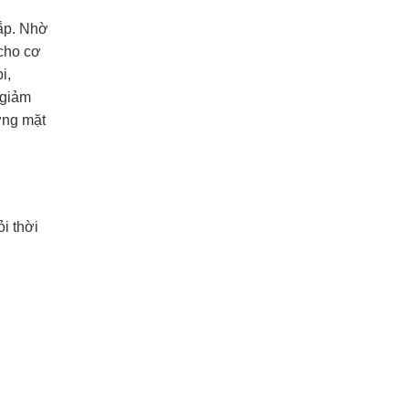
bắp. Nhờ
 cho cơ
i,
 giảm
ơng mặt
i thời