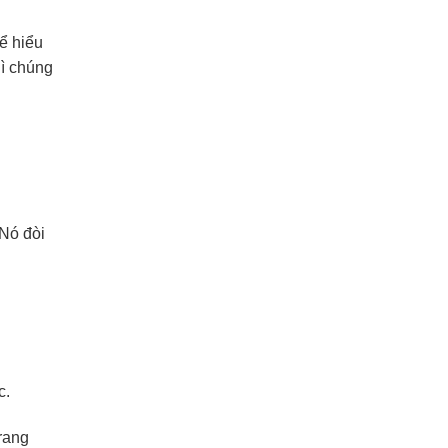
hể hiểu
gì chúng
 Nó đòi
c.
trang