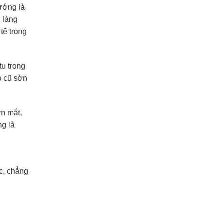
tướng là
, làng
tế trong
tu trong
o cũ sờn
ợn mắt,
g là
c, chẳng