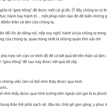
hĩa là “gieo trồng” để được một cái gì đó. Ở đây chúng ta có t
p, thực hành hay hành trì… một pháp môn nào đó để biến những 
 tếtrên thân và tâm của chúng ta.
yển đổi lời ăn tiếng nói, nếp suy nghĩ, hành vicủa chúng ta trong
ng của chúng ta, quan trọng nhất là những quán tính xấu trở
 phù hợp với căn cơ trình độ để có kết quả tốt trên thân và tâm.
n “gieo trồng” để sau này được kết quả tốt vậy.
hể nhìn thấy được qua hình tướng bên ngoài còn gọi là tu phướ
chung thân thể phải sạch sẽ, đầu tóc chải gở gọn gàng, y phục 