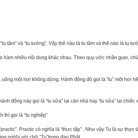
u tâm” và “tu tướng”. Vậy thế nào là tu tâm và thế nào là tu tư
 bao hàm nhiều nội dung khác nhau. Theo quy ước nhân gian, chú
 uống một hơi không dừng. Hành động đó gọi là “tu” một hơi hết
nh động này gọi là “tu sửa” lại căn nhà hay “tu sửa” lại chiếc 
thì gọi là “tu nghiệp”
actic”. Practic có nghĩa là “thực tập” . Như vậy Tu là sự thực t
ng nghĩa với chữ “Tu”trong đạo Phật.