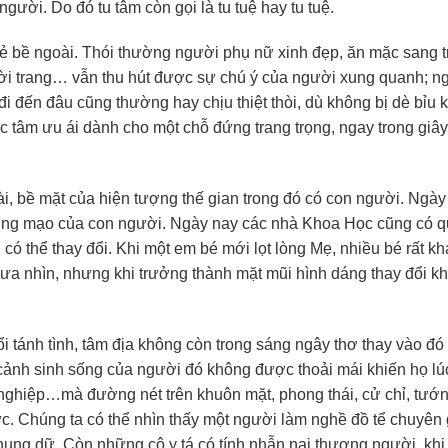
ười. Do đó tu tâm còn gọi là tu tuệ hay tu tuệ.
ẻ bề ngoài. Thói thường người phụ nữ xinh đẹp, ăn mặc sang t
thời trang… vẫn thu hút được sự chú ý của người xung quanh; n
i đến đâu cũng thường hay chịu thiệt thòi, dù không bị dè bỉu 
tâm ưu ái dành cho một chỗ đứng trang trọng, ngay trong giây
ài, bề mặt của hiện tượng thế gian trong đó có con người. Ngày
ướng mạo của con người. Ngày nay các nhà Khoa Học cũng có 
ó thể thay đổi. Khi một em bé mới lọt lòng Mẹ, nhiều bé rất k
ắn ưa nhìn, nhưng khi trưởng thành mặt mũi hình dáng thay đổi k
i tánh tình, tâm địa không còn trong sáng ngây thơ thay vào đó 
 cảnh sinh sống của người đó không được thoải mái khiến họ lú
ghiệp…mà đường nét trên khuôn mặt, phong thái, cử chỉ, tướn
ực. Chúng ta có thể nhìn thấy một người làm nghề đồ tể chuyên 
t hung dữ. Còn những cô y tá có tính nhẫn nại thương người, khi