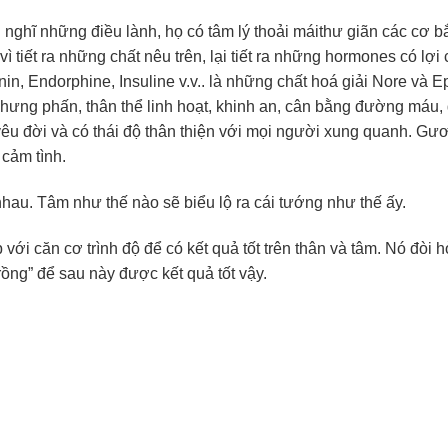
nghĩ những điều lành, họ có tâm lý thoải máithư giãn các cơ 
vì tiết ra những chất nêu trên, lại tiết ra những hormones có lợi
n, Endorphine, Insuline v.v.. là những chất hoá giải Nore và Ep
 hưng phấn, thân thể linh hoạt, khinh an, cân bằng đường máu,
yêu đời và có thái độ thân thiện với mọi người xung quanh. Gư
 cảm tình.
nhau. Tâm như thế nào sẽ biểu lộ ra cái tướng như thế ấy.
ới căn cơ trình độ để có kết quả tốt trên thân và tâm. Nó đòi hỏ
rồng” để sau này được kết quả tốt vậy.