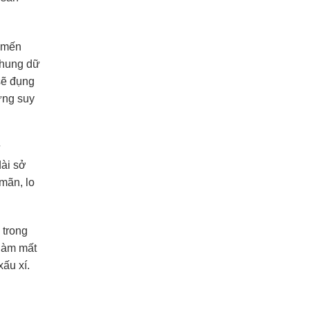
 mến
 hung dữ
sẽ đụng
ững suy
ư
dài sở
 mãn, lo
 trong
 làm mất
ấu xí.