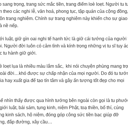
sang trọng, trang sức mắc tiền, trang điểm loè loẹt. Người tu 
n theo các nghi lễ, văn hoá, phong tục, tập quán của cộng đồng
ôn trang nghiêm. Chính sự trang nghiêm này khiến cho sự giao 
à nề nếp.
ới luật, giữ gìn oai nghi tế hạnh tức là giữ cái tướng của người 
. Người đời luôn có cảm tình và kính trọng những vị tu sĩ tuy á
 tu hành giữ giới.
è loẹt lụa là nhiều màu lắm sắc, khi nói chuyện phùng mang tr
ngoài đời…khó được sự chấp nhận của mọi người. Do đó tu tướn
gia hay xuất gia để tạo tín tâm và gây ấn tượng tốt đẹp cho mọi
thể nhìn thấy được qua hình tướng bên ngoài còn gọi là tu phướ
iới luật, bái sám, tụng kinh, niệm Phật, toạ thiền, bố thí, cúng
ng kinh sách, hộ niệm, đóng góp công sức tiền bạc giúp đỡ
giếng, đắp đường, xây cầu…