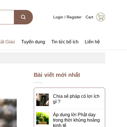
Login / Register
Cart
ật Giáo
Tuyển dụng
Tin tức bổ ích
Liên hệ
Bài viết mới nhất
Chia sẻ pháp có lợi ích
gì ?
Áp dụng lời Phật dạy
trong thời khủng hoảng
kinh tế