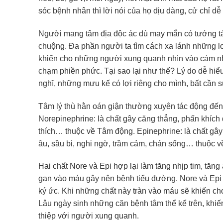
sóc bệnh nhân thì lời nói của họ dịu dàng, cử chỉ dễ
Người mang tâm địa độc ác dù may mắn có tướng t
chuộng. Đa phần người ta tìm cách xa lánh những lo
khiến cho những người xung quanh nhìn vào cảm n
chạm phiền phức. Tại sao lại như thế? Lý do dễ hiể
nghĩ, những mưu kế có lợi riêng cho mình, bất cần 
Tâm lý thù hằn oán giận thường xuyên tác động đến h
Norepinephrine: là chất gây căng thẳng, phấn khích q
thích… thuộc về Tâm động. Epinephrine: là chất gây c
âu, sầu bi, nghi ngờ, trầm cảm, chán sống… thuộc v
Hai chất Nore và Epi hợp lại làm tăng nhịp tim, tă
gan vào máu gây nên bệnh tiểu đường. Nore và Epi nh
ký ức. Khi những chất này tràn vào máu sẽ khiến ch
Lâu ngày sinh những căn bệnh tâm thể kể trên, khi
thiệp với người xung quanh.