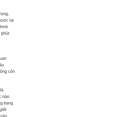
rọng,
gược lại
khinh
 phút
quan
háu
hông còn
là
c nào
g trạng
giết
 săn