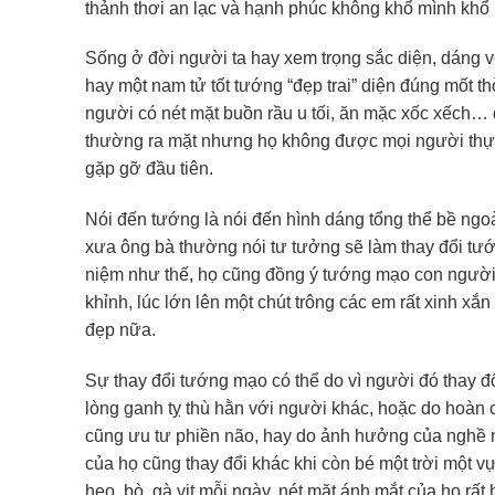
thảnh thơi an lạc và hạnh phúc không khổ mình khổ ng
Sống ở đời người ta hay xem trọng sắc diện, dáng v
hay một nam tử tốt tướng “đẹp trai” diện đúng mốt 
người có nét mặt buồn rầu u tối, ăn mặc xốc xếch… đ
thường ra mặt nhưng họ không được mọi người thực 
gặp gỡ đầu tiên.
Nói đến tướng là nói đến hình dáng tổng thể bề ngo
xưa ông bà thường nói tư tưởng sẽ làm thay đổi t
niệm như thế, họ cũng đồng ý tướng mạo con người c
khỉnh, lúc lớn lên một chút trông các em rất xinh x
đẹp nữa.
Sự thay đổi tướng mạo có thể do vì người đó thay đổ
lòng ganh tỵ thù hằn với người khác, hoặc do hoàn
cũng ưu tư phiền não, hay do ảnh hưởng của nghề n
của họ cũng thay đổi khác khi còn bé một trời một v
heo, bò, gà vịt mỗi ngày, nét mặt ánh mắt của họ rấ