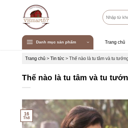
Skip
to
Search
content
for:
Danh mục sản phẩm
Trang chủ
Trang chủ
>
Tin tức
>
Thế nào là tu tâm và tu tướn
Thế nào là tu tâm và tu tướ
16
Th8