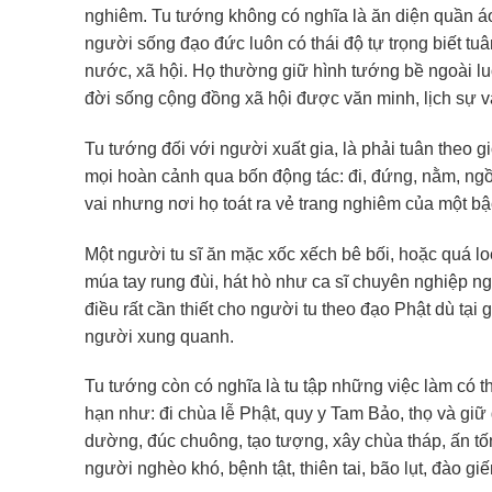
nghiêm. Tu tướng không có nghĩa là ăn diện quần áo 
người sống đạo đức luôn có thái độ tự trọng biết tuâ
nước, xã hội. Họ thường giữ hình tướng bề ngoài lu
đời sống cộng đồng xã hội được văn minh, lịch sự v
Tu tướng đối với người xuất gia, là phải tuân theo gi
mọi hoàn cảnh qua bốn động tác: đi, đứng, nằm, ngồi
vai nhưng nơi họ toát ra vẻ trang nghiêm của một bậc
Một người tu sĩ ăn mặc xốc xếch bê bối, hoặc quá lo
múa tay rung đùi, hát hò như ca sĩ chuyên nghiệp 
điều rất cần thiết cho người tu theo đạo Phật dù tại 
người xung quanh.
Tu tướng còn có nghĩa là tu tập những việc làm có 
hạn như: đi chùa lễ Phật, quy y Tam Bảo, thọ và giữ g
dường, đúc chuông, tạo tượng, xây chùa tháp, ấn tố
người nghèo khó, bệnh tật, thiên tai, bão lụt, đào 