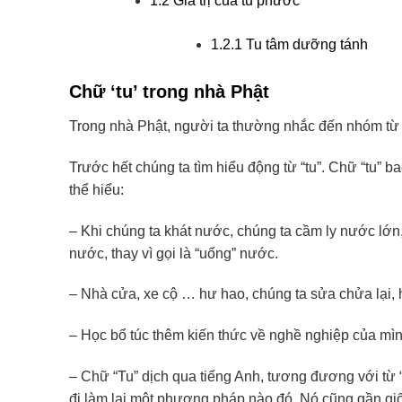
1.2
Giá trị của tu phước
1.2.1
Tu tâm dưỡng tánh
Chữ ‘tu’ trong nhà Phật
Trong nhà Phật, người ta thường nhắc đến nhóm từ “t
Trước hết chúng ta tìm hiểu động từ “tu”. Chữ “tu”
thể hiểu:
– Khi chúng ta khát nước, chúng ta cầm ly nước lớn,
nước, thay vì gọi là “uống” nước.
– Nhà cửa, xe cộ … hư hao, chúng ta sửa chửa lại, hà
– Học bổ túc thêm kiến thức về nghề nghiệp của mình 
– Chữ “Tu” dịch qua tiếng Anh, tương đương với từ “pr
đi làm lại một phương pháp nào đó. Nó cũng gần giố