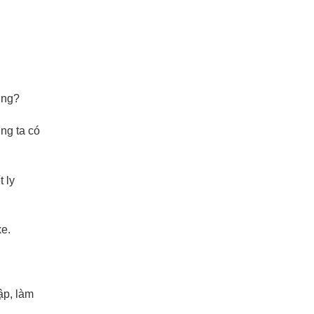
ớng?
ng ta có
 ly
xe.
ập, làm