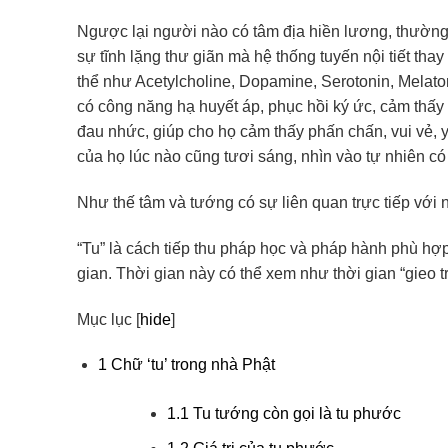
Ngược lại người nào có tâm địa hiền lương, thường 
sự tĩnh lặng thư giãn mà hệ thống tuyến nội tiết thay 
thể như Acetylcholine, Dopamine, Serotonin, Melatoni
có công năng hạ huyết áp, phục hồi ký ức, cảm thấy
đau nhức, giúp cho họ cảm thấy phấn chấn, vui vẻ, 
của họ lúc nào cũng tươi sáng, nhìn vào tự nhiên có
Như thế tâm và tướng có sự liên quan trực tiếp với 
“Tu” là cách tiếp thu pháp học và pháp hành phù hợp v
gian. Thời gian này có thể xem như thời gian “gieo t
Mục lục
[
hide
]
1
Chữ ‘tu’ trong nhà Phật
1.1
Tu tướng còn gọi là tu phước