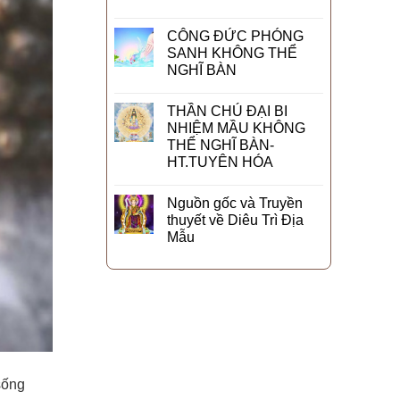
CÔNG ĐỨC PHÓNG
SANH KHÔNG THỂ
NGHĨ BÀN
THẦN CHÚ ĐẠI BI
NHIỆM MẦU KHÔNG
THỂ NGHĨ BÀN-
HT.TUYÊN HÓA
Nguồn gốc và Truyền
thuyết về Diêu Trì Địa
Mẫu
sống