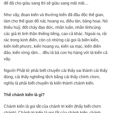
đế đã cho giàu sang thì sẽ giàu sang mãi mãi…
Như vậy, đoạn kiến và thường kiến đã đầu độc thế gian,
làm cho thế gian đổ nát, hoang vu, điêu tàn, băng hoại. Nó
thiêu huỷ, đốt cháy đạo đức, nhân luân, nhân tínhcùng
các giá trị tinh thần thiêng liêng, cao cả khác. Ngoài ra, rải
rác trong kinh điển, còn có những cái gọi là biên kiến,
kiến kiết phược, kiến hoang vu, kiến sa mạc, kiến điên
đảo, kiến rừng rậm… đều là bà con họ hàng với tà kiến cả
vậy.
Người Phật tử phải biết chuyển cái thấy sai thành cái thấy
đúng, cái thấy nghiêng lệch bằng cái thấy chính chơn,
nghĩa là phải biết chuyển tà kiến thành chánh kiến.
Thế chánh kiến là gì?
Chánh kiến là gọi tắt của chánh tri kiến (thấy biết chơn
chánh). Chánh tri kiến là gọi tắt của chánh kiến, chánh