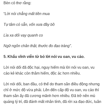
Bèn có thơ rằng:
“
Lời nói chẳng mất tiền mua
Tự tâm có sẵn, vốn xưa đầy bồ
Lìa xa dối vạy quanh co
Ngữ ngôn chân thật, thước đo đạo tràng”
.
5. Khẩu vĩnh viễn từ bỏ lời nói vu oan, vu cáo.
Lời nói dối đã độc hại, nguy hiểm mà lời nói vu oan, vu
cáo kẻ khác còn thâm hiểm, độc ác hơn nhiều.
Lời nói dối, ban đầu, có thể do tham sân điều động nhưng
chỉ ở mức độ vừa phải. Lên đến cấp độ vu oan, vu cáo thì
tham sân ấy đã cương mãnh hơn nhiều. Đã trở nên mù
quáng lý trí, đã đánh mất nhân tính, đã rời xa đạo đức, luân