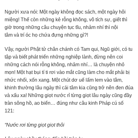
Người xưa nói: Một ngày không đọc sách, một ngày hôi
miệng! Thế còn những kẻ rỗng không, vô tích sự, giết thì
giờ trong những câu chuyện tục tĩu, nhảm nhí thì nội
tâm và trí óc họ chứa đựng những gì?!
Vậy, người Phật tử chân chánh có Tam qui, Ngũ giới, có tu
tập và biết phát triển những nghiệp lành, đừng nên coi
những cách nói rỗng không, nhảm nhí… là chuyện nhỏ
mọn! Một hạt bụi tí ti rơi vào mắt cũng làm cho mắt phải bị
nhức nhối, xốn xang. Một chút dơ uế lấm lem vào tâm,
khinh thường lâu ngày thì cái tâm kia cũng trở nên đen đúa
và xấu xa! Những giọt nước rỉ từng giọt lâu ngày cũng đầy
tràn sông hồ, ao biển… đúng như câu kinh Pháp cú số
121:
“Nước rơi từng giọt giọt thôi