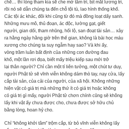
chế… thì lòng tham kia sẽ che mờ tâm trí, bịt mắt lương tri,
rồi nó sẽ dẫn chúng ta đến chỗ tội tù, lao hình thống khổ.
Các tội ác khác, đôi khi cũng từ đó mà đồng loạt dấy sanh.
Những mưu mô, thủ đoạn, ác độc, lường gạt, giết
người, gian dối, tham nhũng, hối lộ, san đoạt tài sản… xảy
ra hằng ngày hằng giờ trên thế gian, không là bài học máu
xương cho chúng ta suy ngẫm hay sao? Và khi ấy,
vòng trầm luân bất định của những con đường đau
khổ, một lần rơi đọa, biết mấy triệu kiếp sau mới trở
lại thân người? Chỉ cần một tí liên tưởng, một chút tư duy,
người Phật tử sẽ vĩnh viễn không dám thò tay, nạy cửa, lấy
cắp tài sản, của cải của người, của xã hội. Không những
hiện vật có giá trị mà những thứ ít có giá trị hoặc không
có giá trị gì mấy, người Phật tử chơn chính cũng sẽ không
lấy khi vật ấy chưa được cho, chưa được sở hữu chủ
bằng lòng, hoan hỷ cho.
Chỉ “không khởi tâm” trộm cắp, từ bỏ vĩnh viễn không lấy