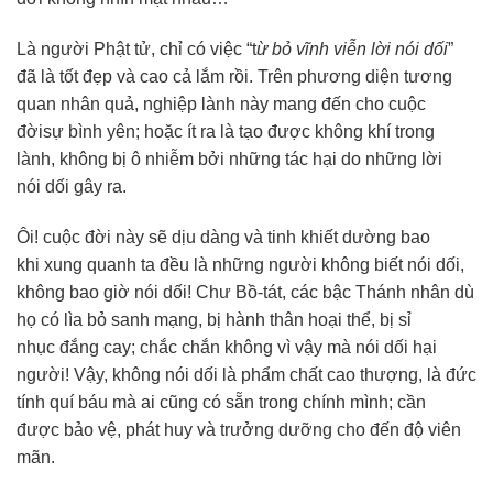
Là người Phật tử, chỉ có việc “t
ừ bỏ vĩnh viễn lời nói dối
”
đã là tốt đẹp và cao cả lắm rồi. Trên phương diện tương
quan nhân quả, nghiệp lành này mang đến cho cuộc
đờisự bình yên; hoặc ít ra là tạo được không khí trong
lành, không bị ô nhiễm bởi những tác hại do những lời
nói dối gây ra.
Ôi! cuộc đời này sẽ dịu dàng và tinh khiết dường bao
khi xung quanh ta đều là những người không biết nói dối,
không bao giờ nói dối! Chư Bồ-tát, các bậc Thánh nhân dù
họ có lìa bỏ sanh mạng, bị hành thân hoại thể, bị sỉ
nhục đắng cay; chắc chắn không vì vậy mà nói dối hại
người! Vậy, không nói dối là phẩm chất cao thượng, là đức
tính quí báu mà ai cũng có sẵn trong chính mình; cần
được bảo vệ, phát huy và trưởng dưỡng cho đến độ viên
mãn.