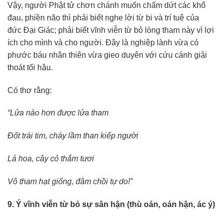
Vậy, người Phật tử chơn chánh muốn chấm dứt các khổ
đau, phiền não thì phải biết nghe lời từ bi và trí tuệ của
đức Đại Giác; phải biết vĩnh viễn từ bỏ lòng tham này vì lợi
ích cho mình và cho người. Đây là nghiệp lành vừa có
phước báu nhân thiên vừa gieo duyên với cứu cánh giải
thoát tối hậu.
Có thơ rằng:
“Lửa nào hơn được lửa tham
Đốt trái tim, cháy lầm than kiếp người
Lá hoa, cây cỏ thắm tươi
Vô tham hạt giống, đâm chồi tự do!”
9. Ý vĩnh viễn từ bỏ sự sân hận (thù oán, oán hận, ác ý)