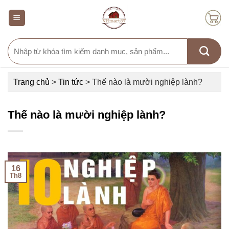
Skip
to
content
Search
for:
Trang chủ
>
Tin tức
>
Thế nào là mười nghiệp lành?
Thế nào là mười nghiệp lành?
16
Th8