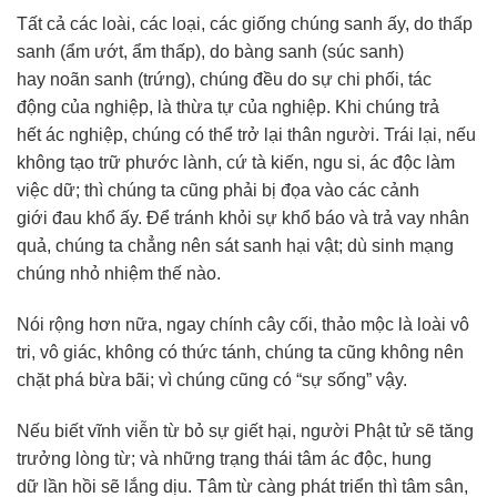
Tất cả các loài, các loại, các giống chúng sanh ấy, do thấp
sanh (ẩm ướt, ẩm thấp), do bàng sanh (súc sanh)
hay noãn sanh (trứng), chúng đều do sự chi phối, tác
động của nghiệp, là thừa tự của nghiệp. Khi chúng trả
hết ác nghiệp, chúng có thể trở lại thân người. Trái lại, nếu
không tạo trữ phước lành, cứ tà kiến, ngu si, ác độc làm
việc dữ; thì chúng ta cũng phải bị đọa vào các cảnh
giới đau khổ ấy. Để tránh khỏi sự khổ báo và trả vay nhân
quả, chúng ta chẳng nên sát sanh hại vật; dù sinh mạng
chúng nhỏ nhiệm thế nào.
Nói rộng hơn nữa, ngay chính cây cối, thảo mộc là loài vô
tri, vô giác, không có thức tánh, chúng ta cũng không nên
chặt phá bừa bãi; vì chúng cũng có “sự sống” vậy.
Nếu biết vĩnh viễn từ bỏ sự giết hại, người Phật tử sẽ tăng
trưởng lòng từ; và những trạng thái tâm ác độc, hung
dữ lần hồi sẽ lắng dịu. Tâm từ càng phát triển thì tâm sân,