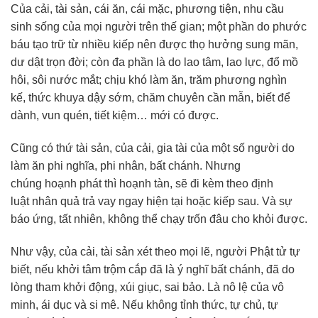
Của cải, tài sản, cái ăn, cái mặc, phương tiện, nhu cầu
sinh sống của mọi người trên thế gian; một phần do phước
báu tạo trữ từ nhiều kiếp nên được thọ hưởng sung mãn,
dư dật trọn đời; còn đa phần là do lao tâm, lao lực, đổ mồ
hôi, sôi nước mắt; chịu khó làm ăn, trăm phương nghìn
kế, thức khuya dậy sớm, chăm chuyên cần mẫn, biết để
dành, vun quén, tiết kiệm… mới có được.
Cũng có thứ tài sản, của cải, gia tài của một số người do
làm ăn phi nghĩa, phi nhân, bất chánh. Nhưng
chúng hoạnh phát thì hoạnh tàn, sẽ đi kèm theo định
luật nhân quả trả vay ngay hiện tại hoặc kiếp sau. Và sự
báo ứng, tất nhiên, không thể chạy trốn đâu cho khỏi được.
Như vậy, của cải, tài sản xét theo mọi lẽ, người Phật tử tự
biết, nếu khởi tâm trộm cắp đã là ý nghĩ bất chánh, đã do
lòng tham khởi động, xúi giục, sai bảo. Là nô lệ của vô
minh, ái dục và si mê. Nếu không tỉnh thức, tự chủ, tự