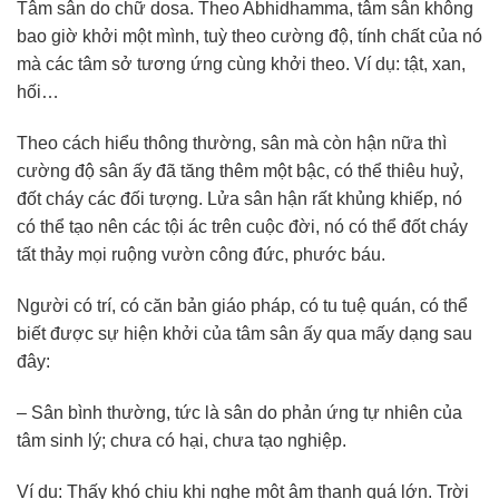
Tâm sân do chữ dosa. Theo Abhidhamma, tâm sân không
bao giờ khởi một mình, tuỳ theo cường độ, tính chất của nó
mà các tâm sở tương ứng cùng khởi theo. Ví dụ: tật, xan,
hối…
Theo cách hiểu thông thường, sân mà còn hận nữa thì
cường độ sân ấy đã tăng thêm một bậc, có thể thiêu huỷ,
đốt cháy các đối tượng. Lửa sân hận rất khủng khiếp, nó
có thể tạo nên các tội ác trên cuộc đời, nó có thể đốt cháy
tất thảy mọi ruộng vườn công đức, phước báu.
Người có trí, có căn bản giáo pháp, có tu tuệ quán, có thể
biết được sự hiện khởi của tâm sân ấy qua mấy dạng sau
đây:
– Sân bình thường, tức là sân do phản ứng tự nhiên của
tâm sinh lý; chưa có hại, chưa tạo nghiệp.
Ví dụ: Thấy khó chịu khi nghe một âm thanh quá lớn. Trời