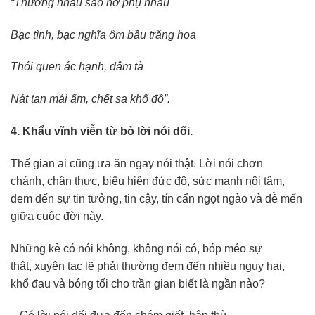
“Thương nhau sao nỡ phụ nhau
Bạc tình, bạc nghĩa ôm bầu trăng hoa
Thói quen ác hạnh, dâm tà
Nát tan mái ấm, chết sa khổ đồ”.
4. Khẩu vĩnh viễn từ bỏ lời nói dối.
Thế gian ai cũng ưa ăn ngay nói thật. Lời nói chơn
chánh, chân thực, biểu hiện đức độ, sức mạnh nội tâm,
đem đến sự tin tưởng, tin cậy, tín cẩn ngọt ngào và dễ mến
giữa cuộc đời này.
Những kẻ có nói không, không nói có, bóp méo sự
thật, xuyên tạc lẽ phải thường đem đến nhiều nguy hại,
khổ đau và bóng tối cho trần gian biết là ngần nào?