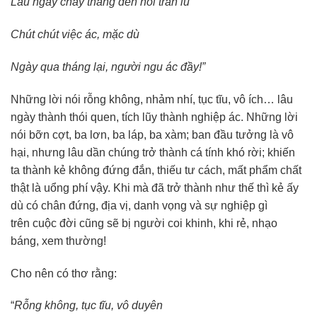
Lâu ngày chầy tháng đến hồi tràn lu
Chút chút việc ác, mặc dù
Ngày qua tháng lại, người ngu ác đầy!”
Những lời nói rỗng không, nhảm nhí, tục tĩu, vô ích… lâu
ngày thành thói quen, tích lũy thành nghiệp ác. Những lời
nói bỡn cợt, ba lơn, ba láp, ba xàm; ban đầu tưởng là vô
hại, nhưng lâu dần chúng trở thành cá tính khó rời; khiến
ta thành kẻ không đứng đắn, thiếu tư cách, mất phẩm chất
thật là uổng phí vậy. Khi mà đã trở thành như thế thì kẻ ấy
dù có chân đứng, địa vị, danh vọng và sự nghiệp gì
trên cuộc đời cũng sẽ bị người coi khinh, khi rẻ, nhạo
báng, xem thường!
Cho nên có thơ rằng:
“
Rỗng không, tục tĩu, vô duyên