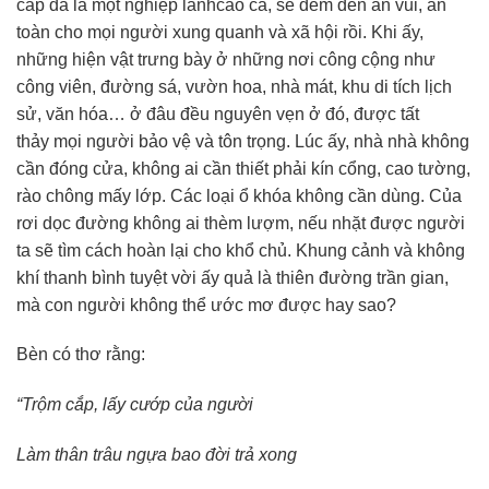
cắp đã là một nghiệp lànhcao cả, sẽ đem đến an vui, an
toàn cho mọi người xung quanh và xã hội rồi. Khi ấy,
những hiện vật trưng bày ở những nơi công cộng như
công viên, đường sá, vườn hoa, nhà mát, khu di tích lịch
sử, văn hóa… ở đâu đều nguyên vẹn ở đó, được tất
thảy mọi người bảo vệ và tôn trọng. Lúc ấy, nhà nhà không
cần đóng cửa, không ai cần thiết phải kín cổng, cao tường,
rào chông mấy lớp. Các loại ổ khóa không cần dùng. Của
rơi dọc đường không ai thèm lượm, nếu nhặt được người
ta sẽ tìm cách hoàn lại cho khổ chủ. Khung cảnh và không
khí thanh bình tuyệt vời ấy quả là thiên đường trần gian,
mà con người không thể ước mơ được hay sao?
Bèn có thơ rằng:
“Trộm cắp, lấy cướp của người
Làm thân trâu ngựa bao đời trả xong