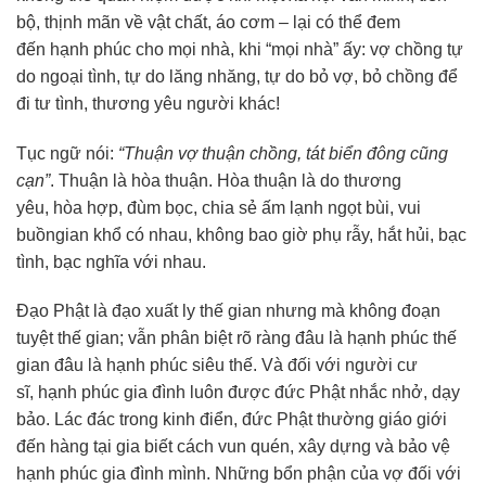
bộ, thịnh mãn về vật chất, áo cơm – lại có thể đem
đến hạnh phúc cho mọi nhà, khi “mọi nhà” ấy: vợ chồng tự
do ngoại tình, tự do lăng nhăng, tự do bỏ vợ, bỏ chồng để
đi tư tình, thương yêu người khác!
Tục ngữ nói:
“Thuận vợ thuận chồng, tát biển đông cũng
cạn”
. Thuận là hòa thuận. Hòa thuận là do thương
yêu, hòa hợp, đùm bọc, chia sẻ ấm lạnh ngọt bùi, vui
buồngian khổ có nhau, không bao giờ phụ rẫy, hắt hủi, bạc
tình, bạc nghĩa với nhau.
Đạo Phật là đạo xuất ly thế gian nhưng mà không đoạn
tuyệt thế gian; vẫn phân biệt rõ ràng đâu là hạnh phúc thế
gian đâu là hạnh phúc siêu thế. Và đối với người cư
sĩ, hạnh phúc gia đình luôn được đức Phật nhắc nhở, dạy
bảo. Lác đác trong kinh điển, đức Phật thường giáo giới
đến hàng tại gia biết cách vun quén, xây dựng và bảo vệ
hạnh phúc gia đình mình. Những bổn phận của vợ đối với