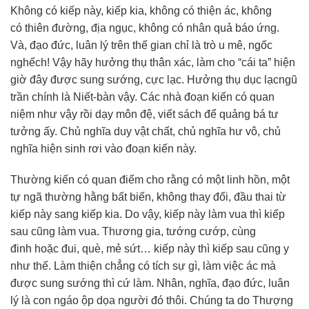
Không có kiếp này, kiếp kia, không có thiện ác, không
có thiên đường, địa ngục, không có nhân quả báo ứng.
Và, đạo đức, luân lý trên thế gian chỉ là trò u mê, ngốc
nghếch! Vậy hãy hưởng thụ thân xác, làm cho “cái ta” hiện
giờ đây được sung sướng, cực lạc. Hưởng thụ dục lạcngũ
trần chính là Niết-bàn vậy. Các nhà đoạn kiến có quan
niệm như vậy rồi dạy môn đệ, viết sách để quảng bá tư
tưởng ấy. Chủ nghĩa duy vật chất, chủ nghĩa hư vô, chủ
nghĩa hiện sinh rơi vào đoạn kiến này.
Thường kiến có quan điểm cho rằng có một linh hồn, một
tự ngã thường hằng bất biến, không thay đổi, đầu thai từ
kiếp này sang kiếp kia. Do vậy, kiếp này làm vua thì kiếp
sau cũng làm vua. Thương gia, tướng cướp, cùng
đinh hoặc đui, què, mẻ sứt… kiếp này thì kiếp sau cũng y
như thế. Làm thiện chẳng có tích sự gì, làm việc ác mà
được sung sướng thì cứ làm. Nhân, nghĩa, đạo đức, luân
lý là con ngáo ộp dọa người đó thôi. Chúng ta do Thượng