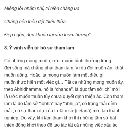
Miệng lời nhảm nhí, trí hiền chẳng ưa
Chẳng nên thêu dệt thiếu thừa
Đẹp ngôn, đẹp khuẩu lại vừa thơm hương”.
8. Ý vĩnh viễn từ bỏ sự tham lam
Có những mong muốn, ước muốn bình thường trong
đời sống mà chẳng phải tham lam. Ví dụ đói muốn ăn, khát
muốn uống. Hoặc, ta mong muốn làm một điều gì,
muốn thực hiện một việc gì… Tất cả những mong muốn ấy,
theo Abhidhamma, nó là “chanda”, là dục tâm sở; chỉ mới
là ước muốn thuần túy chưa quyết định thiện ác. Còn tham
lam là do tâm sở “lobha” hay “abhijjā”, có trạng thái dính
mắc, có sự tham dự của tư tâm sở (cetanā) mới tạo thành
nghiệp. Do vậy, khi tâm tham khởi thì những tâm sở bất
thiện đồng khởi theo để tạo tác tất cả những việc xấu ác