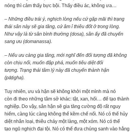
nóng thì cảm thấy bực bội. Thấy điều ác, không ưa…
– Những điều trái ý, nghịch lòng nếu cứ gặp mãi thì trạng
thái sân này sẽ gia tăng, cứ âm ỉ thiêu đốt ở trong lòng.
Như vậy là từ sân bình thường (dosa), sân ấy đã chuyển
sang ưu (domanassa).
– Nếu ưu càng gia tăng, mới nghĩ đến đối tượng đã không
còn chịu nổi, muốn đập phá, muốn tiêu diệt đối
tượng. Trạng thái tâm lý này đã chuyển thành hận
(pāṭigha).
Tuy nhiên, ưu và hận sẽ không khởi một mình mà nó
còn đi theo những tâm sở khác: tật, xan, hối… để tạo thành
nghiệp. Do vậy, sân hận sẽ gia tăng cường độ rất nguy
hiểm, càng lúc càng không thể kềm chế nổi. Nó có thể hủy
diệt nhân loại, thiêu cháy một làng, một xóm. Nó có thể
tạo ngũ nghịch đại tội. Nó có thể đưa chúng sanh vào hằng