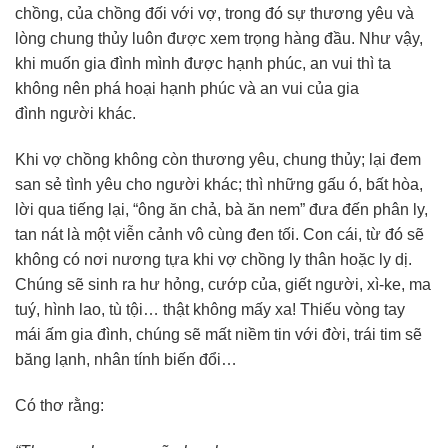
chồng, của chồng đối với vợ, trong đó sự thương yêu và
lòng chung thủy luôn được xem trọng hàng đầu. Như vậy,
khi muốn gia đình mình được hạnh phúc, an vui thì ta
không nên phá hoại hạnh phúc và an vui của gia
đình người khác.
Khi vợ chồng không còn thương yêu, chung thủy; lại đem
san sẻ tình yêu cho người khác; thì những gấu ó, bất hòa,
lời qua tiếng lại, “ông ăn chả, bà ăn nem” đưa đến phân ly,
tan nát là một viễn cảnh vô cùng đen tối. Con cái, từ đó sẽ
không có nơi nương tựa khi vợ chồng ly thân hoặc ly dị.
Chúng sẽ sinh ra hư hỏng, cướp của, giết người, xì-ke, ma
tuý, hình lao, tù tội… thật không mấy xa! Thiếu vòng tay
mái ấm gia đình, chúng sẽ mất niềm tin với đời, trái tim sẽ
băng lạnh, nhân tính biến đổi…
Có thơ rằng: