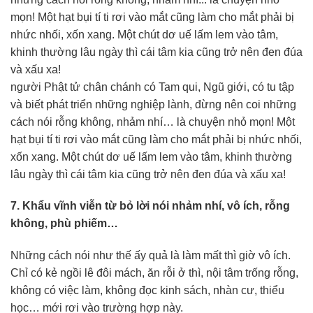
người Phật tử chân chánh có Tam qui, Ngũ giới, có tu tập
và biết phát triển những nghiệp lành, đừng nên coi những
cách nói rỗng không, nhảm nhí… là chuyện nhỏ mọn! Một
hạt bụi tí ti rơi vào mắt cũng làm cho mắt phải bị nhức nhối,
xốn xang. Một chút dơ uế lấm lem vào tâm, khinh thường
lâu ngày thì cái tâm kia cũng trở nên đen đúa và xấu xa!
7. Khẩu vĩnh viễn từ bỏ lời nói nhảm nhí, vô ích, rỗng
không, phù phiếm…
Những cách nói như thế ấy quả là làm mất thì giờ vô ích.
Chỉ có kẻ ngồi lê đôi mách, ăn rỗi ở thì, nội tâm trống rỗng,
không có việc làm, không đọc kinh sách, nhàn cư, thiểu
học… mới rơi vào trường hợp này.