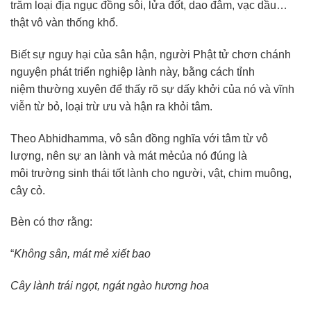
trăm loại địa ngục đồng sôi, lửa đốt, dao đâm, vạc dầu…
thật vô vàn thống khổ.
Biết sự nguy hại của sân hận, người Phật tử chơn chánh
nguyện phát triển nghiệp lành này, bằng cách tỉnh
niệm thường xuyên để thấy rõ sự dấy khởi của nó và vĩnh
viễn từ bỏ, loại trừ ưu và hận ra khỏi tâm.
Theo Abhidhamma, vô sân đồng nghĩa với tâm từ vô
lượng, nên sự an lành và mát mẻcủa nó đúng là
môi trường sinh thái tốt lành cho người, vật, chim muông,
cây cỏ.
Bèn có thơ rằng:
“
Không sân, mát mẻ xiết bao
Cây lành trái ngọt, ngát ngào hương hoa