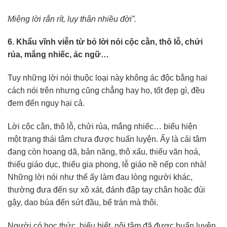
Miệng lời rắn rít, lụy thân nhiều đời”.
6. Khẩu vĩnh viễn từ bỏ lời nói cộc cằn, thô lỗ, chửi
rủa, mắng nhiếc, ác ngữ…
Tuy những lời nói thuộc loại này không ác độc bằng hai
cách nói trên nhưng cũng chẳng hay ho, tốt đẹp gì, đều
đem đến nguy hại cả.
Lời cộc cằn, thô lỗ, chửi rủa, mắng nhiếc… biểu hiện
một trạng thái tâm chưa được huấn luyện. Ấy là cái tâm
đang còn hoang dã, bản năng, thô xấu, thiếu văn hoá,
thiếu giáo dục, thiếu gia phong, lễ giáo nề nếp con nhà!
Những lời nói như thế ấy làm đau lòng người khác,
thường đưa đến sự xô xát, đánh đập tay chân hoặc đùi
gậy, dao búa đến sứt đầu, bể trán mà thôi.
Người có học thức, hiểu biết, nội tâm đã được huấn luyện,