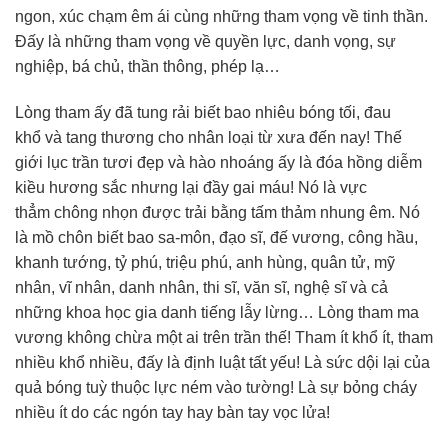
ngon, xúc chạm êm ái cùng những tham vọng về tinh thần.
Đấy là những tham vọng về quyền lực, danh vọng, sự
nghiệp, bá chủ, thần thông, phép lạ…
Lòng tham ấy đã tung rải biết bao nhiêu bóng tối, đau
khổ và tang thương cho nhân loại từ xưa đến nay! Thế
giới lục trần tươi đẹp và hào nhoáng ấy là đóa hồng diễm
kiều hương sắc nhưng lại đầy gai máu! Nó là vực
thẳm chông nhọn được trải bằng tấm thảm nhung êm. Nó
là mồ chôn biết bao sa-môn, đạo sĩ, đế vương, công hầu,
khanh tướng, tỷ phú, triệu phú, anh hùng, quân tử, mỹ
nhân, vĩ nhân, danh nhân, thi sĩ, văn sĩ, nghệ sĩ và cả
những khoa học gia danh tiếng lẫy lừng… Lòng tham ma
vương không chừa một ai trên trần thế! Tham ít khổ ít, tham
nhiều khổ nhiều, đấy là định luật tất yếu! Là sức dội lại của
quả bóng tuỳ thuộc lực ném vào tường! Là sự bỏng cháy
nhiều ít do các ngón tay hay bàn tay vọc lửa!