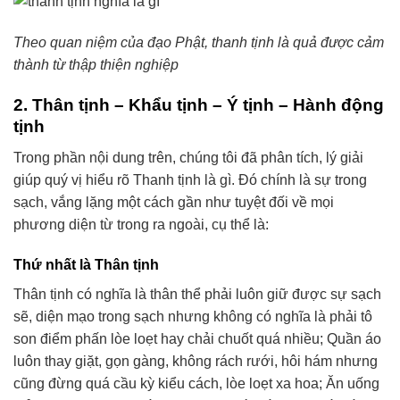
Theo quan niệm của đạo Phật, thanh tịnh là quả được cảm
thành từ thập thiện nghiệp
2. Thân tịnh – Khẩu tịnh – Ý tịnh – Hành động
tịnh
Trong phần nội dung trên, chúng tôi đã phân tích, lý giải
giúp quý vị hiểu rõ Thanh tịnh là gì. Đó chính là sự trong
sạch, vắng lặng một cách gần như tuyệt đối về mọi
phương diện từ trong ra ngoài, cụ thể là:
Thứ nhất là Thân tịnh
Thân tịnh có nghĩa là thân thể phải luôn giữ được sự sạch
sẽ, diện mạo trong sạch nhưng không có nghĩa là phải tô
son điểm phấn lòe loẹt hay chải chuốt quá nhiều; Quần áo
luôn thay giặt, gọn gàng, không rách rưới, hôi hám nhưng
cũng đừng quá cầu kỳ kiểu cách, lòe loẹt xa hoa; Ăn uống