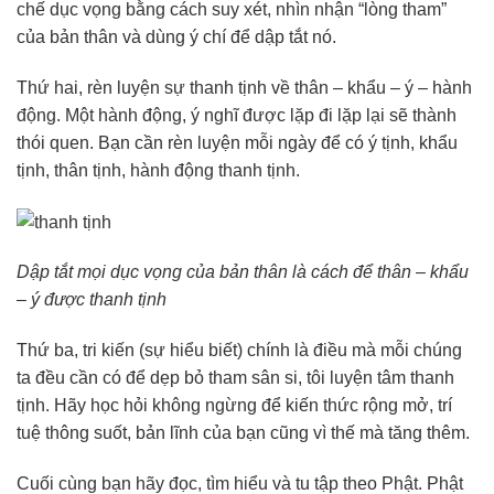
chế dục vọng bằng cách suy xét, nhìn nhận “lòng tham”
của bản thân và dùng ý chí để dập tắt nó.
Thứ hai, rèn luyện sự thanh tịnh về thân – khẩu – ý – hành
động. Một hành động, ý nghĩ được lặp đi lặp lại sẽ thành
thói quen. Bạn cần rèn luyện mỗi ngày để có ý tịnh, khẩu
tịnh, thân tịnh, hành động thanh tịnh.
Dập tắt mọi dục vọng của bản thân là cách để thân – khẩu
– ý được thanh tịnh
Thứ ba, tri kiến (sự hiểu biết) chính là điều mà mỗi chúng
ta đều cần có để dẹp bỏ tham sân si, tôi luyện tâm thanh
tịnh. Hãy học hỏi không ngừng để kiến thức rộng mở, trí
tuệ thông suốt, bản lĩnh của bạn cũng vì thế mà tăng thêm.
Cuối cùng bạn hãy đọc, tìm hiểu và tu tập theo Phật. Phật