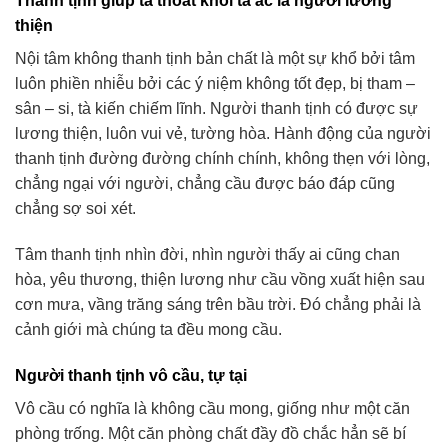
Thanh tịnh giúp ta thoát khỏi tà ác là người lương
thiện
Nội tâm không thanh tịnh bản chất là một sự khổ bởi tâm
luôn phiền nhiễu bởi các ý niệm không tốt đẹp, bị tham –
sân – si, tà kiến chiếm lĩnh. Người thanh tịnh có được sự
lương thiện, luôn vui vẻ, tường hòa. Hành động của người
thanh tịnh đường đường chính chính, không thẹn với lòng,
chẳng ngại với người, chẳng cầu được báo đáp cũng
chẳng sợ soi xét.
Tâm thanh tịnh nhìn đời, nhìn người thấy ai cũng chan
hòa, yêu thương, thiện lương như cầu vồng xuất hiện sau
cơn mưa, vầng trăng sáng trên bầu trời. Đó chẳng phải là
cảnh giới mà chúng ta đều mong cầu.
Người thanh tịnh vô cầu, tự tại
Vô cầu có nghĩa là không cầu mong, giống như một căn
phòng trống. Một căn phòng chất đầy đồ chắc hẳn sẽ bí