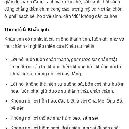
giản dị, thanh đạm, tránh xa rượu chè, sát sanh, hút sách
cũng chẳng đắm chìm trong cao lương mỹ vị; Nơi ăn chốn
ở phải sạch sẽ, hợp vệ sinh, cần “đủ” không cần xa hoa.
Thứ nhì là Khẩu tịnh
Khẩu tịnh có nghĩa là cái miệng thanh tịnh, luôn ghi nhớ và
thực hành 4 nghiệp thiện của Khẩu cụ thể là:
Lời nói luôn luôn chân thành, giữ được sự chân thật
trong từng câu từ, không thêm không bớt, không nói lời
chua ngoa, không nói lời cay đắng.
Lời nói không thể hiện sự suồng sã, bỡn cợt như bướm
hoa, luôn phải giữ được sự thành thật, chân thành.
Không nói lời hỗn hào, đặc biệt là với Cha Mẹ, Ông Bà,
bề trên
Không nói lời thô ác như hùm beo, sấm sét
Không nói lời hiềm nghi, đôi chiều làm sai đi bản chất