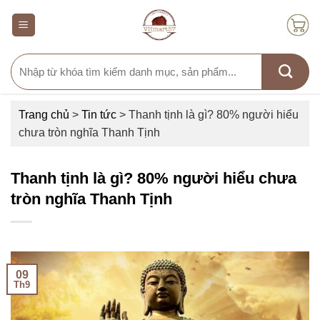
Skip
to
content
Search
for:
Trang chủ
>
Tin tức
>
Thanh tịnh là gì? 80% người hiểu
chưa tròn nghĩa Thanh Tịnh
Thanh tịnh là gì? 80% người hiểu chưa
tròn nghĩa Thanh Tịnh
09
Th9