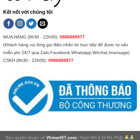
Kết nối với chúng tôi
MUA HÀNG (8h30 - 22h00):
0986889977
(Khách hàng vui lòng gọi điện,nhắn tin trực tiếp để được tư vấn
miễn phí 24/7 qua Zalo,Facebook,Whatsapp,Wechat,Imessage)
CSKH (8h30 - 22h00):
0986889977
Bản quyền thuộc về
Vhmart57.com
l Nam Mô A Di Đà Phật