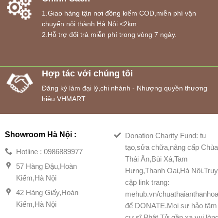
1.Giao hàng tận nơi đồng kiểm COD,miễn phí vận
chuyển nội thành Hà Nội <2km.
2.Hỗ trợ đổi trả miễn phí trong vòng 7 ngày.
Hợp tác với chúng tôi
Đăng ký làm đại lý,chi nhánh - Nhượng quyền thương
hiệu VHMART
Showroom Hà Nội :
Donation Charity Fund: tu
tạo,sửa chữa,nâng cấp Chù
Hotline : 0986889977
Thái Ân,Bùi Xá,Tam
57 Hàng Đậu,Hoàn
Hưng,Thanh Oai,Hà Nội.Tru
Kiếm,Hà Nội
cập link trang:
42 Hàng Giấy,Hoàn
mehub.vn/chuathaianthanhoa
Kiếm,Hà Nội
để DONATE.Mọi sự hảo tâm
cư sĩ Phật Tử gần xa vui lòn