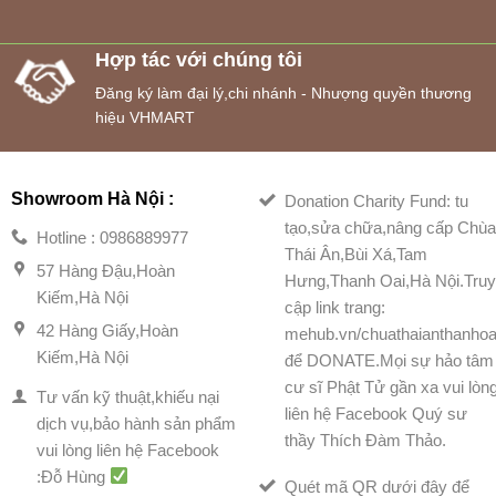
Hợp tác với chúng tôi
Đăng ký làm đại lý,chi nhánh - Nhượng quyền thương
hiệu VHMART
Showroom Hà Nội :
Donation Charity Fund: tu
tạo,sửa chữa,nâng cấp Chù
Hotline : 0986889977
Thái Ân,Bùi Xá,Tam
57 Hàng Đậu,Hoàn
Hưng,Thanh Oai,Hà Nội.Tru
Kiếm,Hà Nội
cập link trang:
42 Hàng Giấy,Hoàn
mehub.vn/chuathaianthanhoa
Kiếm,Hà Nội
để DONATE.Mọi sự hảo tâm
cư sĩ Phật Tử gần xa vui lòn
Tư vấn kỹ thuật,khiếu nại
liên hệ Facebook Quý sư
dịch vụ,bảo hành sản phẩm
thầy Thích Đàm Thảo.
vui lòng liên hệ Facebook
:Đỗ Hùng
Quét mã QR dưới đây để