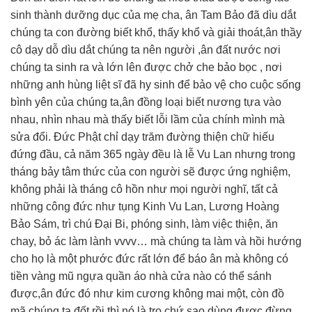
sinh thành dưỡng dục của mẹ cha, ân Tam Bảo đã dìu dắt
chúng ta con đường biết khổ, thấy khổ và giải thoát,ân thầy
cô dạy dỗ dìu dắt chúng ta nên người ,ân đất nước nơi
chúng ta sinh ra và lớn lên được chở che bảo bọc , nơi
những anh hùng liệt sĩ đã hy sinh để bảo vệ cho cuộc sống
bình yên của chúng ta,ân đồng loại biết nương tựa vào
nhau, nhìn nhau mà thấy biết lỗi lầm của chính mình mà
sửa đổi. Đức Phật chỉ dạy trăm đường thiện chữ hiếu
đứng đầu, cả năm 365 ngày đều là lễ Vu Lan nhưng trong
tháng bảy tâm thức của con người sẽ được ứng nghiệm,
không phải là tháng cô hồn như mọi người nghĩ, tất cả
những công đức như tụng Kinh Vu Lan, Lương Hoàng
Bảo Sám, trì chú Đại Bi, phóng sinh, làm việc thiện, ăn
chay, bỏ ác làm lành vvvv… mà chúng ta làm và hồi hướng
cho họ là một phước đức rất lớn để báo ân mà không có
tiền vàng mũ ngựa quần áo nhà cửa nào có thể sánh
được,ân đức đó như kim cương không mai một, còn đồ
mã chúng ta đốt rồi thì nó là tro chứ sao dùng được,đừng