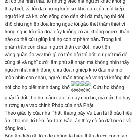
tôi có thể nhìn thấu tỏ những việc mà người khác không
thấy biết, và tôi đã chứng kiến sự khổ đau của một kiếp
người kể cả khi còn sống cho đến khi đã mất, họ thì đói
khổ chịu nghiệp đoạ trong ngục tối,gào thét thảm thiết vì
trong ngục tối của đoạ đày không có ai, không người thân
nào có thể cứu giúp khi họ còn ở phàm trần. Trong khi
phàm trần con cháu, người thân cứ đốt , nào tiền
vàng,quần áo vvv thứ gì có trên đời thì đốt, cứ giết mổ để
cúng tế và nghĩ dưới âm phủ sẽ nhận mà không nhìn thấy
người nhà mình đang chịu đoạ nghiệp khổ đau mà mỏi
mòn nhìn con cháu, người thân trong vô vọng vì không thể
nói cho họ biết mình đang khổ
. Cứu họ không
phải là đốt cho họ,mâm cao cỗ đầy cho họ, mà cứu họ hãy
nương tựa vào chính Pháp của nhà Phật
Theo giáo lý của nhà Phật, tháng bảy Vu Lan là lễ báo hiếu
ân, cha mẹ, tổ tiên, ân Tam Bảo, ân thầy cô,ân đất nước và
đồng loại.
Bốn ân điển rất lớn để chúng ta hiểu thấu được công lao