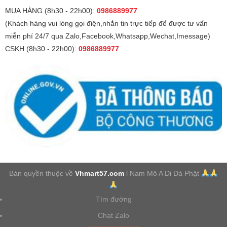
MUA HÀNG (8h30 - 22h00):
0986889977
(Khách hàng vui lòng gọi điện,nhắn tin trực tiếp để được tư vấn
miễn phí 24/7 qua Zalo,Facebook,Whatsapp,Wechat,Imessage)
CSKH (8h30 - 22h00):
0986889977
Bản quyền thuộc về
Vhmart57.com
l Nam Mô A Di Đà Phật
Tìm đường
Chat Zalo