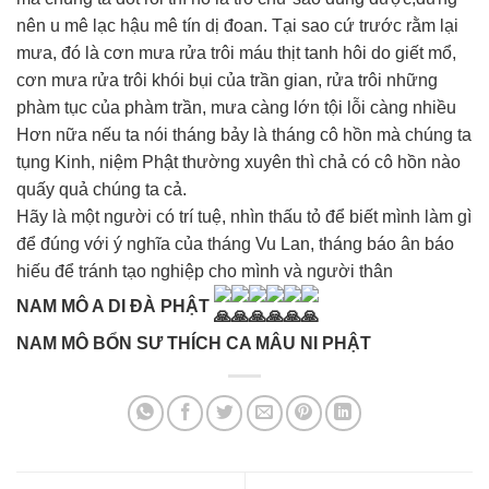
nên u mê lạc hậu mê tín dị đoan. Tại sao cứ trước rằm lại
mưa, đó là cơn mưa rửa trôi máu thịt tanh hôi do giết mổ,
cơn mưa rửa trôi khói bụi của trần gian, rửa trôi những
phàm tục của phàm trần, mưa càng lớn tội lỗi càng nhiều
Hơn nữa nếu ta nói tháng bảy là tháng cô hồn mà chúng ta
tụng Kinh, niệm Phật thường xuyên thì chả có cô hồn nào
quấy quả chúng ta cả.
Hãy là một người có trí tuệ, nhìn thấu tỏ để biết mình làm gì
để đúng với ý nghĩa của tháng Vu Lan, tháng báo ân báo
hiếu để tránh tạo nghiệp cho mình và người thân
NAM MÔ A DI ĐÀ PHẬT
NAM MÔ BỔN SƯ THÍCH CA MÂU NI PHẬT