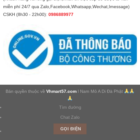
miễn phí 24/7 qua Zalo,Facebook,Whatsapp,Wechat,Imessage)
CSKH (8h30 - 22h00):
0986889977
Bản quyền thuộc về
Vhmart57.com
l Nam Mô A Di Đà Phật
Tìm đường
Chat Zalo
GỌI ĐIỆN