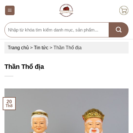
Skip
to
content
Search
for:
Trang chủ
>
Tin tức
>
Thần Thổ địa
Thần Thổ địa
20
Th8