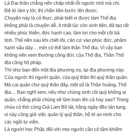
Là Đại thần chẳng nên chấp nhất lỗi người nhỏ mà chi.
Đệ tử làm y lời, thì chân liền bước lên được.
Chuyện này là có thực, phải biết vị được làm Thổ địa
không phải là chuyện dễ, ít nhất lúc còn sinh tiền, đã tạo rất
nhiều phúc thiện, đức hạnh cao, làm lợi cho một cõi bá
tính. Thế nên sau khi chết rồi, căn cứ vào phúc đức, phẩm
hạnh sâu dày… mới có thể làm thần Thổ địa. Vì vậy bạn
không nên xem thường công đức của Thổ địa, Thần Thổ
địa cũng hộ pháp.
Thí như bạn đến một địa phương nọ, tại địa phương này:
Của người thì người quản, của quỷ thần thì quỷ thần quản.
Mà cai quản chư quỷ thần đây, một số là Thần hoàng, Thổ
địa… Bạn nghĩ xem, nếu như chúng sinh cõi quỷ không ai
quản, chẳng phải chúng sẽ làm loạn lên cả hay sao? Trong
chùa có thờ cúng Già Lam Bồ tát, hằng ngày đều tán tụng,
vị này cũng giữ việc quản lý quỷ thần, hộ trì an ninh cho
các ngôi tự viện.
Là người học Phật, đối với mọi người cần có tâm khiêm