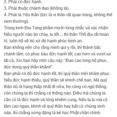
2. Phải có đức hạnh.
3. Phải thuộc chánh đạo (không tà).
4. Phải là Yếu thần (tức là vị thần rất quan trọng, không thể
xem thường).
Trong kinh Địa Tạng phẩm mười từng nhắc và xác nhận:
Nếu người nào ăn chay, tu tốt… thì thần Thổ địa rất hoan
hỉ, luôn hộ vệ trú xứ đó hạnh phúc bình an.
Bạn không nên cho rằng mình qui y rồi, thì thành bậc
chánh tâm, có phúc báu đức hạnh tốt, cao hơn và vượt xa
tất cả. Xin bạn hãy nhớ câu này: “Đạo cao long hổ phục,
đức trọng quỷ thần khâm!”.
Bạn phải có đủ đức hạnh tốt, thì quỷ thần mới khâm phục.
Nếu đức hạnh thiếu, quỷ thần sẽ khinh chê bạn. Mà quỷ
thần dù là hạng thấp nhất đi nữa, họ cũng có ngũ thông,
còn chúng ta thì chẳng có thông nào. Điều mà chúng ta
cần có là đức hạnh và lòng khiêm cung. Nếu ta tu mà có
tâm cao ngạo, khinh rẻ quỷ thần hay bất cứ chúng sinh
nào, thì chẳng xứng đáng là kẻ học Phật chân chính.