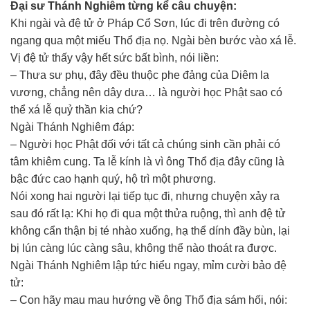
Đại sư Thánh Nghiêm từng kể câu chuyện:
Khi ngài và đệ tử ở Pháp Cổ Sơn, lúc đi trên đường có
ngang qua một miếu Thổ địa nọ. Ngài bèn bước vào xá lễ.
Vị đệ tử thấy vậy hết sức bất bình, nói liền:
– Thưa sư phụ, đây đều thuộc phe đảng của Diêm la
vương, chẳng nên dây dưa… là người học Phật sao có
thể xá lễ quỷ thần kia chứ?
Ngài Thánh Nghiêm đáp:
– Người học Phật đối với tất cả chúng sinh cần phải có
tâm khiêm cung. Ta lễ kính là vì ông Thổ địa đây cũng là
bậc đức cao hạnh quý, hộ trì một phương.
Nói xong hai người lại tiếp tục đi, nhưng chuyện xảy ra
sau đó rất lạ: Khi họ đi qua một thửa ruộng, thì anh đệ tử
không cẩn thận bị té nhào xuống, hạ thể dính đầy bùn, lại
bị lún càng lúc càng sâu, không thể nào thoát ra được.
Ngài Thánh Nghiêm lập tức hiểu ngay, mỉm cười bảo đệ
tử:
– Con hãy mau mau hướng về ông Thổ địa sám hối, nói: