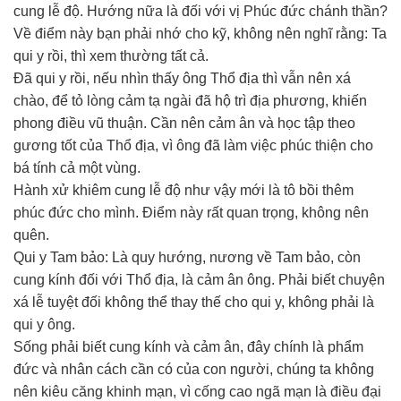
cung lễ độ. Hướng nữa là đối với vị Phúc đức chánh thần?
Về điểm này bạn phải nhớ cho kỹ, không nên nghĩ rằng: Ta
qui y rồi, thì xem thường tất cả.
Đã qui y rồi, nếu nhìn thấy ông Thổ địa thì vẫn nên xá
chào, để tỏ lòng cảm tạ ngài đã hộ trì địa phương, khiến
phong điều vũ thuận. Cần nên cảm ân và học tập theo
gương tốt của Thổ địa, vì ông đã làm việc phúc thiện cho
bá tính cả một vùng.
Hành xử khiêm cung lễ độ như vậy mới là tô bồi thêm
phúc đức cho mình. Điểm này rất quan trọng, không nên
quên.
Qui y Tam bảo: Là quy hướng, nương về Tam bảo, còn
cung kính đối với Thổ địa, là cảm ân ông. Phải biết chuyện
xá lễ tuyệt đối không thể thay thế cho qui y, không phải là
qui y ông.
Sống phải biết cung kính và cảm ân, đây chính là phẩm
đức và nhân cách cần có của con người, chúng ta không
nên kiêu căng khinh mạn, vì cống cao ngã mạn là điều đại