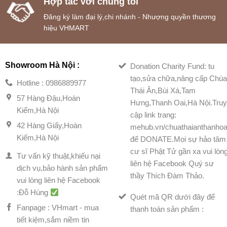
Hợp tác với chúng tôi
Đăng ký làm đại lý,chi nhánh - Nhượng quyền thương
hiệu VHMART
Showroom Hà Nội :
Donation Charity Fund: tu
tạo,sửa chữa,nâng cấp Chù
Hotline : 0986889977
Thái Ân,Bùi Xá,Tam
57 Hàng Đậu,Hoàn
Hưng,Thanh Oai,Hà Nội.Tru
Kiếm,Hà Nội
cập link trang:
42 Hàng Giấy,Hoàn
mehub.vn/chuathaianthanhoa
Kiếm,Hà Nội
để DONATE.Mọi sự hảo tâm
cư sĩ Phật Tử gần xa vui lòn
Tư vấn kỹ thuật,khiếu nại
liên hệ Facebook Quý sư
dịch vụ,bảo hành sản phẩm
thầy Thích Đàm Thảo.
vui lòng liên hệ Facebook
:Đỗ Hùng
Quét mã QR dưới đây để
Fanpage : VHmart - mua
thanh toán sản phẩm :
tiết kiệm,sắm niềm tin