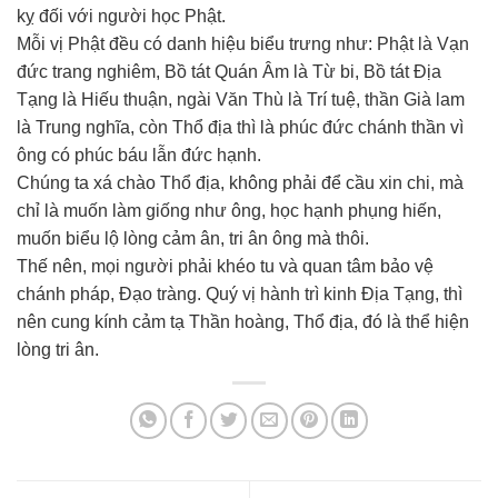
kỵ đối với người học Phật.
Mỗi vị Phật đều có danh hiệu biểu trưng như: Phật là Vạn
đức trang nghiêm, Bồ tát Quán Âm là Từ bi, Bồ tát Địa
Tạng là Hiếu thuận, ngài Văn Thù là Trí tuệ, thần Già lam
là Trung nghĩa, còn Thổ địa thì là phúc đức chánh thần vì
ông có phúc báu lẫn đức hạnh.
Chúng ta xá chào Thổ địa, không phải để cầu xin chi, mà
chỉ là muốn làm giống như ông, học hạnh phụng hiến,
muốn biểu lộ lòng cảm ân, tri ân ông mà thôi.
Thế nên, mọi người phải khéo tu và quan tâm bảo vệ
chánh pháp, Đạo tràng. Quý vị hành trì kinh Địa Tạng, thì
nên cung kính cảm tạ Thần hoàng, Thổ địa, đó là thể hiện
lòng tri ân.