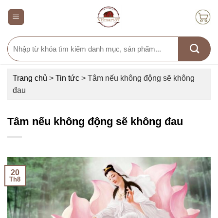
Skip
to
content
Search
for:
Trang chủ
>
Tin tức
>
Tâm nếu không động sẽ không
đau
Tâm nếu không động sẽ không đau
20
Th8