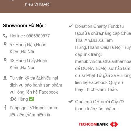
hiệu VHMART
Showroom Hà Nội :
Donation Charity Fund: tu
tạo,sửa chữa,nâng cấp Chù
Hotline : 0986889977
Thái Ân,Bùi Xá,Tam
57 Hàng Đậu,Hoàn
Hưng,Thanh Oai,Hà Nội.Tru
Kiếm,Hà Nội
cập link trang:
42 Hàng Giấy,Hoàn
mehub.vn/chuathaianthanhoa
Kiếm,Hà Nội
để DONATE.Mọi sự hảo tâm
cư sĩ Phật Tử gần xa vui lòn
Tư vấn kỹ thuật,khiếu nại
liên hệ Facebook Quý sư
dịch vụ,bảo hành sản phẩm
thầy Thích Đàm Thảo.
vui lòng liên hệ Facebook
:Đỗ Hùng
Quét mã QR dưới đây để
Fanpage : VHmart - mua
thanh toán sản phẩm :
tiết kiệm,sắm niềm tin