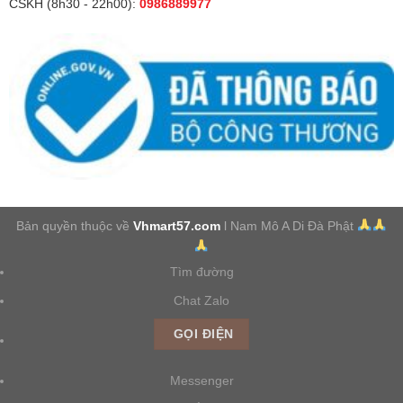
CSKH (8h30 - 22h00):
0986889977
Bản quyền thuộc về
Vhmart57.com
l Nam Mô A Di Đà Phật
Tìm đường
Chat Zalo
GỌI ĐIỆN
Messenger