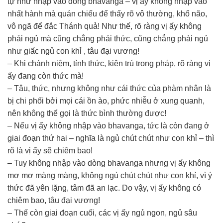
tự như nhập vào dòng bhavanga – vị ấy không nhập vào
nhất hành mà quán chiếu để thấy rõ vô thường, khổ não,
vô ngã để đắc Thánh quả! Như thế, rõ ràng vị ấy không
phải ngủ mà cũng chẳng phải thức, cũng chẳng phải ngủ
như giấc ngủ con khỉ , tâu đại vương!
– Khi chánh niệm, tỉnh thức, kiên trú trong pháp, rõ ràng vị
ấy đang còn thức mà!
– Tâu, thức, nhưng không như cái thức của phàm nhân là
bị chi phối bởi mọi cái ồn ào, phức nhiễu ở xung quanh,
nên không thể gọi là thức bình thường được!
– Nếu vị ấy không nhập vào bhavanga, tức là còn đang ở
giai đoạn thứ hai – nghĩa là ngủ chút chút như con khỉ – thì
rõ là vị ấy sẽ chiêm bao!
– Tuy không nhập vào dòng bhavanga nhưng vị ấy không
mơ mơ màng màng, không ngủ chút chút như con khỉ, vì ý
thức đã yên lặng, tâm đã an lạc. Do vậy, vị ấy không có
chiêm bao, tâu đại vương!
– Thế còn giai đoạn cuối, các vị ấy ngủ ngon, ngủ sâu