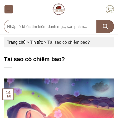
Skip
to
content
Search
for:
Trang chủ
>
Tin tức
>
Tại sao có chiêm bao?
Tại sao có chiêm bao?
14
Th8