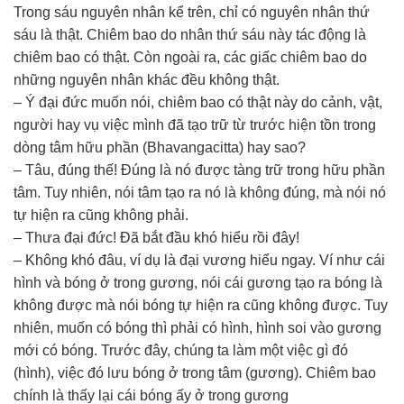
Trong sáu nguyên nhân kể trên, chỉ có nguyên nhân thứ
sáu là thật. Chiêm bao do nhân thứ sáu này tác động là
chiêm bao có thật. Còn ngoài ra, các giấc chiêm bao do
những nguyên nhân khác đều không thật.
– Ý đại đức muốn nói, chiêm bao có thật này do cảnh, vật,
người hay vụ việc mình đã tạo trữ từ trước hiện tồn trong
dòng tâm hữu phần (Bhavangacitta) hay sao?
– Tâu, đúng thế! Đúng là nó được tàng trữ trong hữu phần
tâm. Tuy nhiên, nói tâm tạo ra nó là không đúng, mà nói nó
tự hiện ra cũng không phải.
– Thưa đại đức! Đã bắt đầu khó hiểu rồi đây!
– Không khó đâu, ví dụ là đại vương hiểu ngay. Ví như cái
hình và bóng ở trong gương, nói cái gương tạo ra bóng là
không được mà nói bóng tự hiện ra cũng không được. Tuy
nhiên, muốn có bóng thì phải có hình, hình soi vào gương
mới có bóng. Trước đây, chúng ta làm một việc gì đó
(hình), việc đó lưu bóng ở trong tâm (gương). Chiêm bao
chính là thấy lại cái bóng ấy ở trong gương