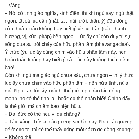
– Vâng!
– Nói có tính giáo nghĩa, kinh điển, thì khi ngủ say, ngủ thật
ngon, tất cả lục căn (mắt, tai, mũi lưỡi, thân, ý) đều đóng
cửa, hoàn toàn không hay biết gì về lục trần (sắc, thanh,
hương, vị, xúc, pháp) bên ngoài. Lúc ấy chỉ còn duy trì sự
sống qua sự trôi chảy của hữu phần tâm (bhavangacitta).
Ý thức (ý), lúc ấy cũng chìm vào hữu phần tâm này, nên
hoàn toàn không hay biết gì cả. Lúc này không thể chiêm
bao!
Còn khi ngủ mà giấc ngủ chưa sâu, chưa ngon – thì ý thức
lúc ấy chưa chìm vào hữu phần tâm – nên nửa tỉnh, nửa
mê! Ngũ căn lúc ấy, nếu bị thế giới ngũ trần tác động
mạnh, họ có thể tỉnh lại, hoặc có thể nhận biết! Chính đấy
là thế giới mà chiêm bao hiện hữu.
– Đại đức có thể nêu ví dụ chăng?
– Tâu, vâng. Trở lại cái gương soi hồi nãy. Nếu cái gương
để ở chỗ tối thì có thể thấy bóng một cách dễ dàng không?
– Không thể.