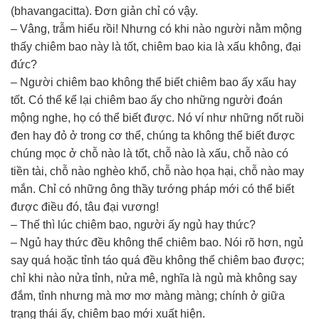
(bhavangacitta). Đơn giản chỉ có vậy.
– Vâng, trẫm hiểu rồi! Nhưng có khi nào người nằm mộng
thấy chiêm bao này là tốt, chiêm bao kia là xấu không, đại
đức?
– Người chiêm bao không thể biết chiêm bao ấy xấu hay
tốt. Có thể kể lại chiêm bao ấy cho những người đoán
mộng nghe, họ có thể biết được. Nó ví như những nốt ruồi
đen hay đỏ ở trong cơ thể, chúng ta không thể biết được
chúng mọc ở chỗ nào là tốt, chỗ nào là xấu, chỗ nào có
tiền tài, chỗ nào nghèo khổ, chỗ nào họa hại, chỗ nào may
mắn. Chỉ có những ông thầy tướng pháp mới có thể biết
được điều đó, tâu đại vương!
– Thế thì lúc chiêm bao, người ấy ngủ hay thức?
– Ngủ hay thức đều không thể chiêm bao. Nói rõ hơn, ngủ
say quá hoặc tỉnh táo quá đều không thể chiêm bao được;
chỉ khi nào nửa tỉnh, nửa mê, nghĩa là ngủ mà không say
đắm, tỉnh nhưng mà mơ mơ màng màng; chính ở giữa
trạng thái ấy, chiêm bao mới xuất hiện.