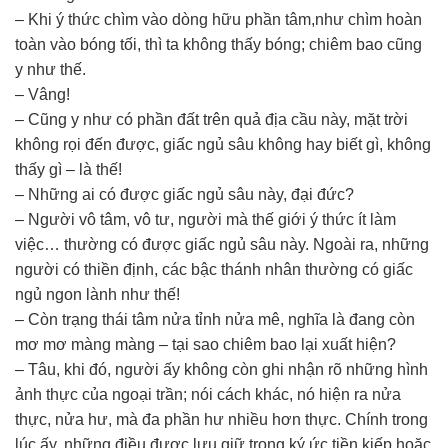
– Khi ý thức chìm vào dòng hữu phần tâm,như chìm hoàn
toàn vào bóng tối, thì ta không thấy bóng; chiêm bao cũng
y như thế.
– Vâng!
– Cũng y như có phần đất trên quả địa cầu này, mặt trời
không rọi đến được, giấc ngủ sâu không hay biết gì, không
thấy gì – là thế!
– Những ai có được giấc ngủ sâu này, đại đức?
– Người vô tâm, vô tư, người mà thế giới ý thức ít làm
việc… thường có được giấc ngủ sâu này. Ngoài ra, những
người có thiền định, các bậc thánh nhân thường có giấc
ngủ ngon lành như thế!
– Còn trạng thái tâm nửa tỉnh nửa mê, nghĩa là đang còn
mơ mơ màng màng – tại sao chiêm bao lại xuất hiện?
– Tâu, khi đó, người ấy không còn ghi nhận rõ những hình
ảnh thực của ngoại trần; nói cách khác, nó hiện ra nửa
thực, nửa hư, mà đa phần hư nhiều hơn thực. Chính trong
lúc ấy, những điều được lưu giữ trong ký ức tiền kiếp hoặc