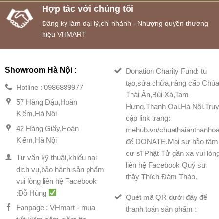
Hợp tác với chúng tôi
Đăng ký làm đại lý,chi nhánh - Nhượng quyền thương
hiệu VHMART
Showroom Hà Nội :
Donation Charity Fund: tu
tạo,sửa chữa,nâng cấp Chù
Hotline : 0986889977
Thái Ân,Bùi Xá,Tam
57 Hàng Đậu,Hoàn
Hưng,Thanh Oai,Hà Nội.Tru
Kiếm,Hà Nội
cập link trang:
42 Hàng Giấy,Hoàn
mehub.vn/chuathaianthanhoa
Kiếm,Hà Nội
để DONATE.Mọi sự hảo tâm
cư sĩ Phật Tử gần xa vui lòn
Tư vấn kỹ thuật,khiếu nại
liên hệ Facebook Quý sư
dịch vụ,bảo hành sản phẩm
thầy Thích Đàm Thảo.
vui lòng liên hệ Facebook
:Đỗ Hùng
Quét mã QR dưới đây để
Fanpage : VHmart - mua
thanh toán sản phẩm :