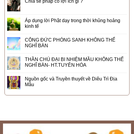
Chia sẻ pháp có lợi ích gì ?
Áp dụng lời Phật dạy trong thời khủng hoảng
kinh tế
CÔNG ĐỨC PHÓNG SANH KHÔNG THỂ
NGHĨ BÀN
THẦN CHÚ ĐẠI BI NHIỆM MẦU KHÔNG THỂ
NGHĨ BÀN- HT.TUYÊN HÓA
Nguồn gốc và Truyền thuyết về Diêu Trì Địa
Mẫu