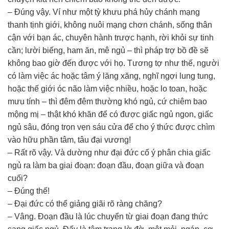
– Đúng vậy. Ví như một tỳ khưu phá hủy chánh mạng
thanh tịnh giới, không nuôi mạng chơn chánh, sống thân
cận với bạn ác, chuyên hành trược hạnh, rời khỏi sự tinh
cần; lười biếng, ham ăn, mê ngủ – thì pháp trợ bồ đề sẽ
không bao giờ đến được với họ. Tương tợ như thế, người
có làm việc ác hoặc tâm ý lăng xăng, nghĩ ngợi lung tung,
hoặc thế giới óc não làm việc nhiều, hoặc lo toan, hoặc
mưu tính – thì đêm đêm thường khó ngủ, cứ chiêm bao
mộng mị – thật khó khăn để có được giấc ngủ ngon, giấc
ngủ sâu, đóng trọn vẹn sáu cửa để cho ý thức được chìm
vào hữu phần tâm, tâu đại vương!
– Rất rõ vậy. Và dường như đại đức cố ý phân chia giấc
ngủ ra làm ba giai đoạn: đoạn đầu, đoạn giữa và đoạn
cuối?
– Đúng thế!
– Đại đức có thể giảng giãi rõ ràng chăng?
– Vâng. Đoạn đầu là lúc chuyển từ giai đoạn đang thức