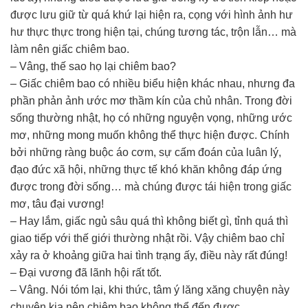
được lưu giữ từ quá khứ lại hiện ra, cọng với hình ảnh hư
hư thực thực trong hiện tại, chúng tương tác, trộn lẫn… mà
làm nên giấc chiêm bao.
– Vâng, thế sao họ lại chiêm bao?
– Giấc chiêm bao có nhiều biểu hiện khác nhau, nhưng đa
phần phản ảnh ước mơ thầm kín của chủ nhân. Trong đời
sống thường nhật, họ có những nguyện vọng, những ước
mơ, những mong muốn không thể thực hiện được. Chính
bởi những ràng buộc áo cơm, sự cấm đoán của luân lý,
đạo đức xã hội, những thực tế khó khăn không đáp ứng
được trong đời sống… mà chúng được tái hiện trong giấc
mơ, tâu đại vương!
– Hay lắm, giấc ngủ sâu quá thì không biết gì, tỉnh quá thì
giao tiếp với thế giới thường nhật rồi. Vậy chiêm bao chỉ
xảy ra ở khoảng giữa hai tình trạng ấy, điều này rất đúng!
– Đại vương đã lãnh hội rất tốt.
– Vâng. Nói tóm lại, khi thức, tâm ý lăng xăng chuyện này
chuyện kia nên chiêm bao không thể đến được.