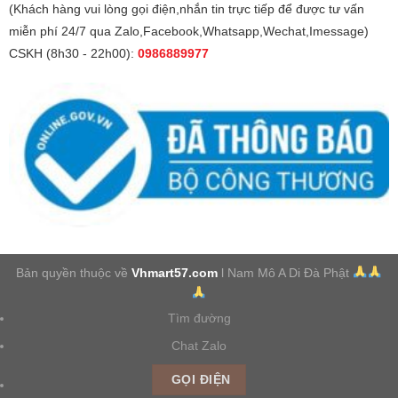
(Khách hàng vui lòng gọi điện,nhắn tin trực tiếp để được tư vấn
miễn phí 24/7 qua Zalo,Facebook,Whatsapp,Wechat,Imessage)
CSKH (8h30 - 22h00):
0986889977
Bản quyền thuộc về
Vhmart57.com
l Nam Mô A Di Đà Phật
Tìm đường
Chat Zalo
GỌI ĐIỆN