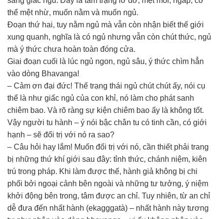
sang giấc ngủ. Đấy là tâm trạng lờ đờ, mệt mỏi, ngáp, cơ
thể mệt nhừ, muốn nằm và muốn ngủ.
Đoạn thứ hai, tuy nằm ngủ mà vẫn còn nhận biết thế giới
xung quanh, nghĩa là có ngủ nhưng vẫn còn chút thức, ngủ
mà ý thức chưa hoàn toàn đóng cửa.
Giai đoạn cuối là lúc ngủ ngon, ngủ sâu, ý thức chìm hẳn
vào dòng Bhavanga!
– Cảm ơn đại đức! Thế trạng thái ngủ chút chút ấy, nói cụ
thể là như giấc ngủ của con khỉ, nó làm cho phát sanh
chiêm bao. Và rõ ràng sự kiện chiêm bao ấy là không tốt.
Vậy người tu hành – ý nói bậc chân tu có tinh cần, có giới
hạnh – sẽ đối trị với nó ra sao?
– Câu hỏi hay lắm! Muốn đối trị với nó, cần thiết phải trang
bị những thứ khí giới sau đây: tỉnh thức, chánh niệm, kiên
trú trong pháp. Khi làm được thế, hành giả không bị chi
phối bởi ngoại cảnh bên ngoài và những tư tưởng, ý niệm
khởi động bên trong, tâm được an chỉ. Tuy nhiên, từ an chỉ
dễ đưa đến nhất hành (ekagggatà) – nhất hành này tương