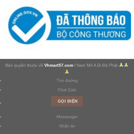
Bản quyền thuộc về
Vhmart57.com
l Nam Mô A Di Đà Phật
Tìm đường
Chat Zalo
GỌI ĐIỆN
Messenger
Nhắn tin