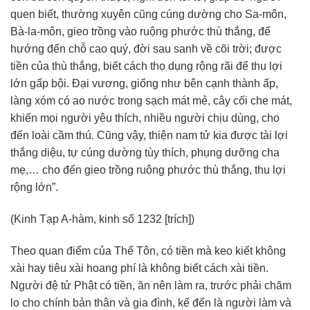
quen biết, thường xuyên cũng cúng dường cho Sa-môn,
Bà-la-môn, gieo trồng vào ruộng phước thù thắng, để
hướng đến chỗ cao quý, đời sau sanh về cõi trời; được
tiền của thù thắng, biết cách thọ dụng rộng rãi để thu lợi
lớn gấp bội. Đại vương, giống như bên cạnh thành ấp,
làng xóm có ao nước trong sạch mát mẻ, cây cối che mát,
khiến mọi người yêu thích, nhiều người chịu dùng, cho
đến loài cầm thú. Cũng vậy, thiện nam tử kia được tài lợi
thắng diệu, tự cúng dường tùy thích, phụng dưỡng cha
mẹ,… cho đến gieo trồng ruộng phước thù thắng, thu lợi
rộng lớn”.
(Kinh Tạp A-hàm, kinh số 1232 [trích])
Theo quan điểm của Thế Tôn, có tiền mà keo kiết không
xài hay tiêu xài hoang phí là không biết cách xài tiền.
Người đệ tử Phật có tiền, ăn nên làm ra, trước phải chăm
lo cho chính bản thân và gia đình, kế đến là người làm và