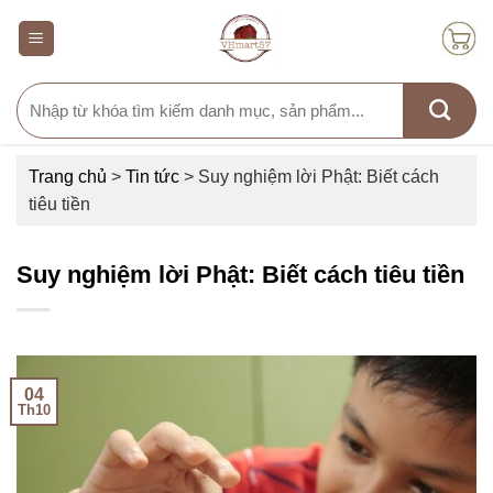
Skip
to
content
Search
for:
Trang chủ
>
Tin tức
>
Suy nghiệm lời Phật: Biết cách
tiêu tiền
Suy nghiệm lời Phật: Biết cách tiêu tiền
04
Th10