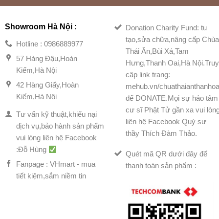
Showroom Hà Nội :
Donation Charity Fund: tu
tạo,sửa chữa,nâng cấp Chù
Hotline : 0986889977
Thái Ân,Bùi Xá,Tam
57 Hàng Đậu,Hoàn
Hưng,Thanh Oai,Hà Nội.Tru
Kiếm,Hà Nội
cập link trang:
42 Hàng Giấy,Hoàn
mehub.vn/chuathaianthanhoa
Kiếm,Hà Nội
để DONATE.Mọi sự hảo tâm
cư sĩ Phật Tử gần xa vui lòn
Tư vấn kỹ thuật,khiếu nại
liên hệ Facebook Quý sư
dịch vụ,bảo hành sản phẩm
thầy Thích Đàm Thảo.
vui lòng liên hệ Facebook
:Đỗ Hùng
Quét mã QR dưới đây để
Fanpage : VHmart - mua
thanh toán sản phẩm :
tiết kiệm,sắm niềm tin