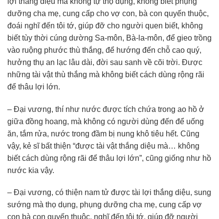
lợi thắng diệu mà không tự thọ dụng, không biết phụng
dưỡng cha mẹ, cung cấp cho vợ con, bà con quyến thuộc,
đoái nghĩ đến tôi tớ, giúp đỡ cho người quen biết, không
biết tùy thời cúng dường Sa-môn, Bà-la-môn, để gieo trồng
vào ruộng phước thù thắng, để hướng đến chỗ cao quý,
hưởng thụ an lạc lâu dài, đời sau sanh về cõi trời. Được
những tài vật thù thắng mà không biết cách dùng rộng rãi
để thâu lợi lớn.
– Đại vương, thí như nước được tích chứa trong ao hồ ở
giữa đồng hoang, mà không có người dùng đến để uống
ăn, tắm rửa, nước trong đầm bị nung khô tiêu hết. Cũng
vậy, kẻ sĩ bất thiện “được tài vật thắng diệu mà… không
biết cách dùng rộng rãi để thâu lợi lớn”, cũng giống như hồ
nước kia vậy.
– Đại vương, có thiện nam tử được tài lợi thắng diệu, sung
sướng mà thọ dụng, phụng dưỡng cha mẹ, cung cấp vợ
con bà con quyến thuộc, nghĩ đến tôi tớ, giúp đỡ người