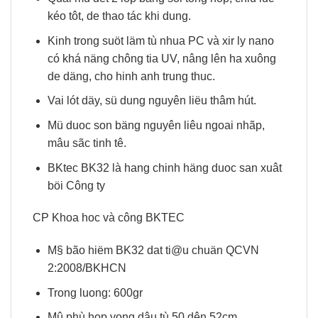
kéo tôt, de thao tác khi dung.
Kinh trong suöt läm tù nhua PC và xir ly nano
có khá näng chông tia UV, nâng lên ha xuông
de däng, cho hinh anh trung thuc.
Vai lót däy, sü dung nguyên liëu thâm hút.
Mü duoc son bäng nguyên liêu ngoai nhãp,
mâu sãc tinh tê.
BKtec BK32 là hang chinh häng duoc san xuât
böi Công ty
CP Khoa hoc và công BKTEC
M§ bão hiëm BK32 dat ti@u chuän QCVN
2:2008/BKHCN
Trong luong: 600gr
Mû phù hop vong dâu tù 50 dên 52cm