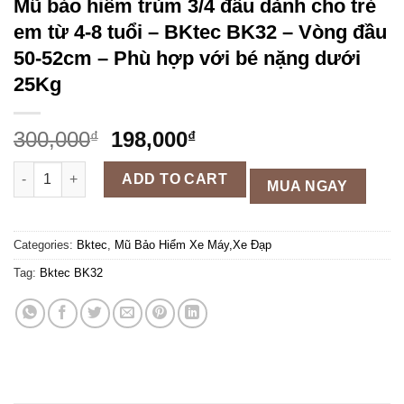
Mũ bảo hiểm trùm 3/4 đầu dành cho trẻ
em từ 4-8 tuổi – BKtec BK32 – Vòng đầu
50-52cm – Phù hợp với bé nặng dưới
25Kg
300,000
198,000
₫
₫
Mũ bảo hiểm trùm 3/4 đầu dành cho trẻ em từ 4-8 tuổi - BKtec
ADD TO CART
MUA NGAY
Categories:
Bktec
,
Mũ Bảo Hiểm Xe Máy,Xe Đạp
Tag:
Bktec BK32