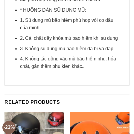
* HUÖNG DÄN SÜ DUNG MÜ:
1. Sü dung mù bão hiêm phù hop vói co dãu
cúa minh
2. Cài chät dây khóa mù bao hiêm khi sü dung
3. Không sü dung mü bão hiêm dä bi va dãp
4. Không tác dông vão mù bão hiêm nhu: hóa
chât, gán thêm phu kiën khác..
RELATED PRODUCTS
-23%