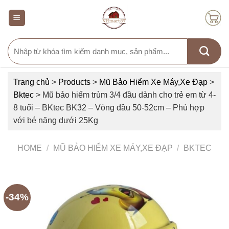
Skip
to
content
Search
for:
Trang chủ
>
Products
>
Mũ Bảo Hiểm Xe Máy,Xe Đạp
>
Bktec
>
Mũ bảo hiểm trùm 3/4 đầu dành cho trẻ em từ 4-
8 tuổi – BKtec BK32 – Vòng đầu 50-52cm – Phù hợp
với bé nặng dưới 25Kg
HOME
/
MŨ BẢO HIỂM XE MÁY,XE ĐẠP
/
BKTEC
-34%