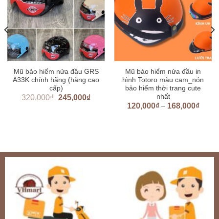
Mũ bảo hiểm nửa đầu GRS
Mũ bảo hiểm nửa đầu in
A33K chính hãng (hàng cao
hình Totoro màu cam_nón
cấp)
bảo hiểm thời trang cute
nhất
320,000
₫
245,000
₫
120,000
₫
168,000
₫
–