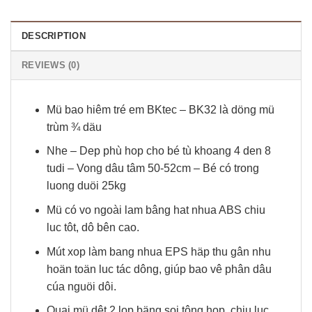
DESCRIPTION
REVIEWS (0)
Mü bao hiêm tré em BKtec – BK32 là döng mü
trùm ¾ däu
Nhe – Dep phù hop cho bé tù khoang 4 den 8
tudi – Vong dâu tâm 50-52cm – Bé có trong
luong duöi 25kg
Mü có vo ngoài lam bâng hat nhua ABS chiu
luc tôt, dô bên cao.
Mút xop làm bang nhua EPS häp thu gân nhu
hoän toän luc tác dông, giúp bao vê phân dâu
cúa nguöi dôi.
Quai mü dêt 2 lop bäng soi tông hop, chiu luc