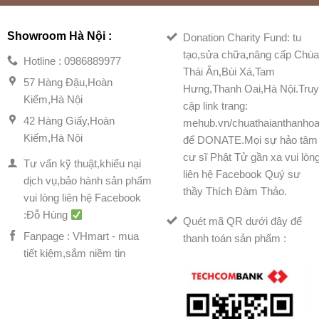
Showroom Hà Nội :
Donation Charity Fund: tu
tạo,sửa chữa,nâng cấp Chù
Hotline : 0986889977
Thái Ân,Bùi Xá,Tam
57 Hàng Đậu,Hoàn
Hưng,Thanh Oai,Hà Nội.Tru
Kiếm,Hà Nội
cập link trang:
42 Hàng Giấy,Hoàn
mehub.vn/chuathaianthanhoa
Kiếm,Hà Nội
để DONATE.Mọi sự hảo tâm
cư sĩ Phật Tử gần xa vui lòn
Tư vấn kỹ thuật,khiếu nại
liên hệ Facebook Quý sư
dịch vụ,bảo hành sản phẩm
thầy Thích Đàm Thảo.
vui lòng liên hệ Facebook
:Đỗ Hùng
Quét mã QR dưới đây để
Fanpage : VHmart - mua
thanh toán sản phẩm :
tiết kiệm,sắm niềm tin