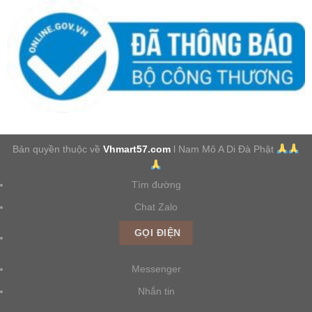
Bản quyền thuộc về
Vhmart57.com
l Nam Mô A Di Đà Phật
Tìm đường
Chat Zalo
GỌI ĐIỆN
Messenger
Nhắn tin