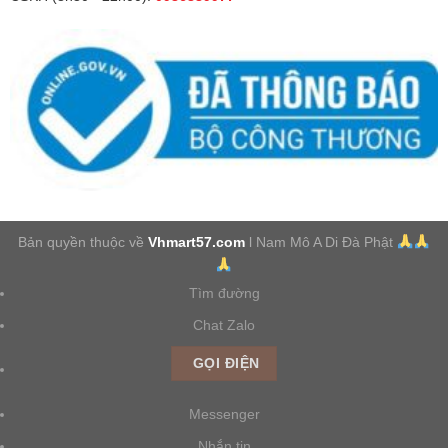
Bản quyền thuộc về
Vhmart57.com
l Nam Mô A Di Đà Phật
Tìm đường
Chat Zalo
GỌI ĐIỆN
Messenger
Nhắn tin