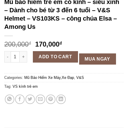
Mũ bảo hiểm trẻ em có kính – siêu xinh
– Dành cho bé từ 3 đến 6 tuổi – V&S
Helmet – VS103KS – công chúa Elsa –
Among Us
200,000
170,000
₫
₫
Mũ bảo hiểm trẻ em có kính - siêu xinh - Dành cho bé từ 3 đến
ADD TO CART
MUA NGAY
Categories:
Mũ Bảo Hiểm Xe Máy,Xe Đạp
,
V&S
Tag:
VS kính trẻ em