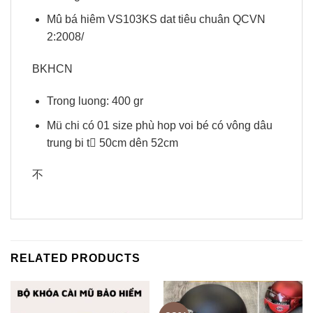
Mû bá hiêm VS103KS dat tiêu chuân QCVN
2:2008/
BKHCN
Trong luong: 400 gr
Mü chi có 01 size phù hop voi bé có vông dâu
trung bi t 50cm dên 52cm
不
RELATED PRODUCTS