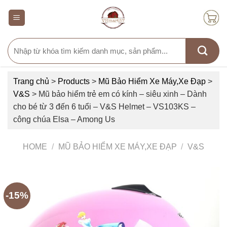
Skip
to
content
Search
for:
Trang chủ
>
Products
>
Mũ Bảo Hiểm Xe Máy,Xe Đạp
>
V&S
>
Mũ bảo hiểm trẻ em có kính – siêu xinh – Dành
cho bé từ 3 đến 6 tuổi – V&S Helmet – VS103KS –
công chúa Elsa – Among Us
HOME
/
MŨ BẢO HIỂM XE MÁY,XE ĐẠP
/
V&S
-15%