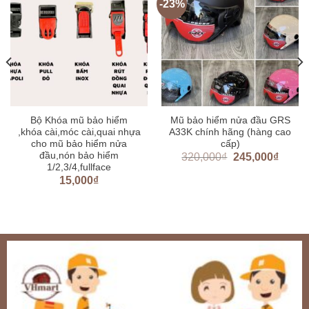
-23%
Bộ Khóa mũ bảo hiểm
Mũ bảo hiểm nửa đầu GRS
,khóa cài,móc cài,quai nhựa
A33K chính hãng (hàng cao
cho mũ bảo hiểm nửa
cấp)
đầu,nón bảo hiểm
320,000
₫
245,000
₫
1/2,3/4,fullface
15,000
₫