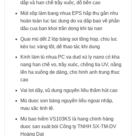
dâp và han chê trây xuõc, dô bên cao
Mút xôp làm bang nhua EPS hâp thu gân nhu
hoän toàn luc tac dung do va dãp bao vê phân
dâu cua ban khoi trân dong khi tai nan
Quai mü dêt 2 löp bäng soi tông hop, chiu luc
kéo luc väng tôt, dê thao tác khi dung
Kinh läm tù nhua PC va dud xü ly nano có kha
nang han chê vo, trây xuöc, chông tia UV, nâng
lên ha xuông de däng, cho hinh anh trung thuc
cao
Vai lot dây, sû dung nguyên liêu thâm hút cao
Mü duoc son bäng nguyên liêu ngoai nhãp,
mau sãc tinh tê.
Mü bao hiêm VS103KS là hang chinh häng
duoc san xuät böi Công ty TNHH SX-TM-DV
Hoäng Dat