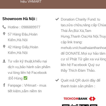
hiệu VHMART
Showroom Hà Nội :
Donation Charity Fund: tu
tạo,sửa chữa,nâng cấp Chù
Hotline : 0986889977
Thái Ân,Bùi Xá,Tam
57 Hàng Đậu,Hoàn
Hưng,Thanh Oai,Hà Nội.Tru
Kiếm,Hà Nội
cập link trang:
42 Hàng Giấy,Hoàn
mehub.vn/chuathaianthanhoa
Kiếm,Hà Nội
để DONATE.Mọi sự hảo tâm
cư sĩ Phật Tử gần xa vui lòn
Tư vấn kỹ thuật,khiếu nại
liên hệ Facebook Quý sư
dịch vụ,bảo hành sản phẩm
thầy Thích Đàm Thảo.
vui lòng liên hệ Facebook
:Đỗ Hùng
Quét mã QR dưới đây để
Fanpage : VHmart - mua
thanh toán sản phẩm :
tiết kiệm,sắm niềm tin