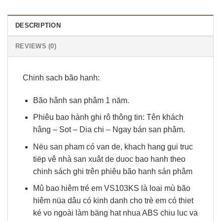
DESCRIPTION
REVIEWS (0)
Chinh sach bão hanh:
Bão hânh san phâm 1 nām.
Phiêu bao hành ghi rô thông tin: Tên khách
hâng – Sot – Dia chi – Ngay bán san phâm.
Nëu san pham có van de, khach hang gui truc
tiëp vê nhà san xuât de duoc bao hanh theo
chinh sách ghi trên phiêu bão hanh sán phâm
Mû bao hiêm tré em VS103KS là loai mù bão
hiêm nüa dâu có kinh danh cho trè em có thiet
ké vo ngoài làm bäng hat nhua ABS chiu luc va