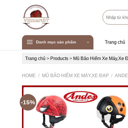
Skip
to
Search
content
for:
Danh mục sản phẩm
Trang chủ
Trang chủ
>
Products
>
Mũ Bảo Hiểm Xe Máy,Xe 
HOME
/
MŨ BẢO HIỂM XE MÁY,XE ĐẠP
/
ANDE
-15%