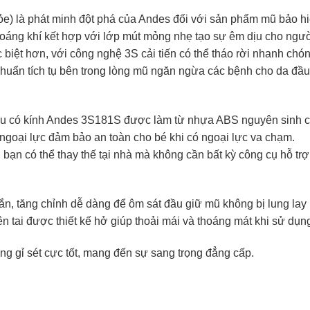
hỏe) là phát minh đột phá của Andes đối với sản phẩm mũ bảo h
thoáng khí kết hợp với lớp mút mỏng nhẹ tạo sự êm dịu cho ngư
 biệt hơn, với công nghệ 3S cải tiến có thể tháo rời nhanh chó
khuẩn tích tụ bên trong lòng mũ ngăn ngừa các bệnh cho da đầu
đầu có kính Andes 3S181S được làm từ nhựa ABS nguyên sinh 
 ngoại lực đảm bảo an toàn cho bé khi có ngoại lực va chạm.
bạn có thể thay thế tại nhà mà không cần bất kỳ công cụ hỗ trợ
n, tăng chỉnh dễ dàng để ôm sát đầu giữ mũ không bị lung lay 
ên tai được thiết kế hở giúp thoải mái và thoáng mát khi sử dụn
g gỉ sét cực tốt, mang đến sự sang trọng đẳng cấp.