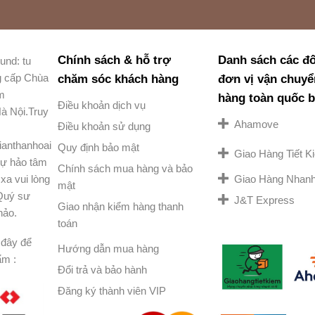
Chính sách & hỗ trợ
Danh sách các đố
und: tu
g cấp Chùa
chăm sóc khách hàng
đơn vị vận chuyể
am
hàng toàn quốc 
Điều khoản dịch vụ
à Nội.Truy
Ahamove
Điều khoản sử dụng
ianthanhoai
Quy định bảo mật
Giao Hàng Tiết 
ự hảo tâm
Chính sách mua hàng và bảo
Giao Hàng Nhan
xa vui lòng
mật
 Quý sư
J&T Express
Giao nhận kiểm hàng thanh
hảo.
toán
đây để
Hướng dẫn mua hàng
ẩm :
Đổi trả và bảo hành
Đăng ký thành viên VIP