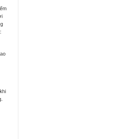
iểm
ời
ng
:
cao
khi
g.