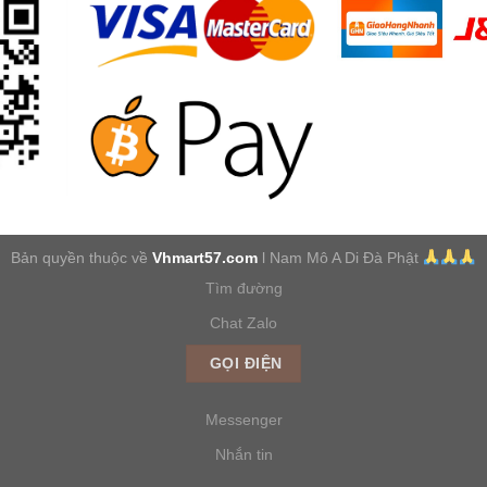
Bản quyền thuộc về
Vhmart57.com
l Nam Mô A Di Đà Phật
Tìm đường
Chat Zalo
GỌI ĐIỆN
Messenger
Nhắn tin