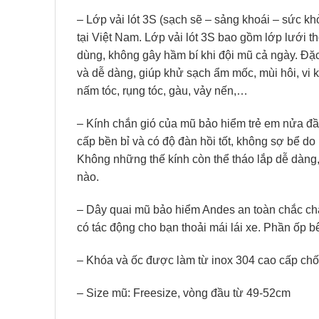
– Lớp vải lót 3S (sạch sẽ – sảng khoái – sức k
tại Việt Nam. Lớp vải lót 3S bao gồm lớp lưới 
dùng, không gây hầm bí khi đội mũ cả ngày. Đặc
và dễ dàng, giúp khử sạch ẩm mốc, mùi hôi, vi 
nấm tóc, rụng tóc, gàu, vảy nến,…
– Kính chắn gió của mũ bảo hiểm trẻ em nửa 
cấp bền bỉ và có độ đàn hồi tốt, không sợ bể do
Không những thế kính còn thể tháo lắp dễ dàng, 
nào.
– Dây quai mũ bảo hiểm Andes an toàn chắc chắ
có tác động cho bạn thoải mái lái xe. Phần ốp b
– Khóa và ốc được làm từ inox 304 cao cấp chốn
– Size mũ: Freesize, vòng đầu từ 49-52cm