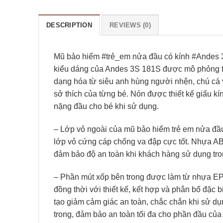
DESCRIPTION
REVIEWS (0)
Mũ bảo hiểm #trẻ_em nửa đầu có kính #Andes 
kiểu dáng của Andes 3S 181S được mô phỏng t
dạng hóa từ siêu anh hùng người nhện, chú cá
sở thích của từng bé. Nón được thiết kế giấu kí
nặng đầu cho bé khi sử dụng.
– Lớp vỏ ngoài của mũ bảo hiểm trẻ em nửa đ
lớp vỏ cứng cáp chống va đập cực tốt. Nhựa ABS 
đảm bảo độ an toàn khi khách hàng sử dụng tron
– Phần mút xốp bên trong được làm từ nhựa EPS
đồng thời với thiết kế, kết hợp và phân bố đặc
tạo giảm cảm giác an toàn, chắc chắn khi sử dụn
trong, đảm bảo an toàn tối đa cho phần đầu của 