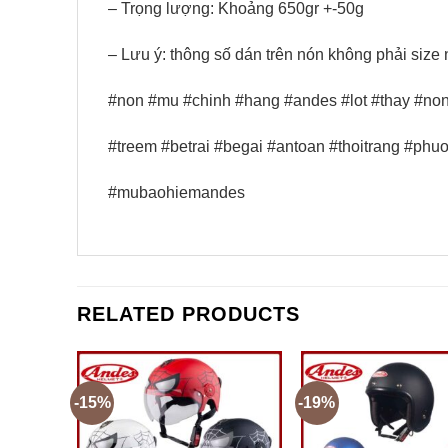
– Trọng lượng: Khoảng 650gr +-50g
– Lưu ý: thông số dán trên nón không phải size 
#non #mu #chinh #hang #andes #lot #thay #n
#treem #betrai #begai #antoan #thoitrang #phuo
#mubaohiemandes
RELATED PRODUCTS
-15%
-19%