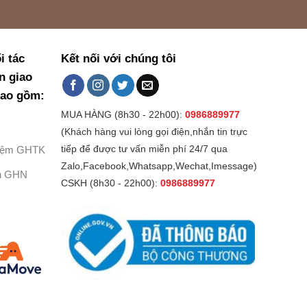
i tác
Kết nối với chúng tôi
n giao
bao gồm:
MUA HÀNG (8h30 - 22h00):
0986889977
(Khách hàng vui lòng gọi điện,nhắn tin trực
Kiệm GHTK
tiếp để được tư vấn miễn phí 24/7 qua
Zalo,Facebook,Whatsapp,Wechat,Imessage)
h GHN
CSKH (8h30 - 22h00):
0986889977