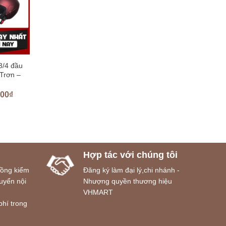
3/4 đầu
 Trơn –
000
₫
Hợp tác với chúng tôi
đồng kiểm
Đăng ký làm đại lý,chi nhánh -
uyển nội
Nhượng quyền thương hiệu
VHMART
phí trong