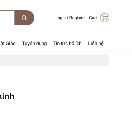
Login / Register
Cart
ật Giáo
Tuyển dụng
Tin tức bổ ích
Liên hệ
kính