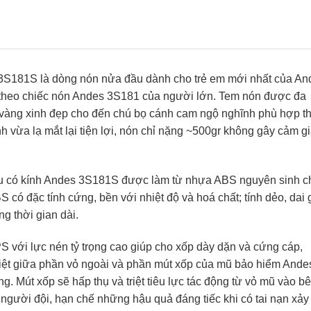
3S181S là dòng nón nửa đầu dành cho trẻ em mới nhất của An
heo chiếc nón Andes 3S181 của người lớn. Tem nón được đa
 vàng xinh đẹp cho đến chú bọ cánh cam ngộ nghĩnh phù hợp t
nh vừa lạ mắt lại tiện lợi, nón chỉ nặng ~500gr không gây cảm g
ầu có kính Andes 3S181S được làm từ nhựa ABS nguyên sinh c
có đặc tính cứng, bền với nhiệt độ và hoá chất; tính dẻo, dai 
g thời gian dài.
 với lực nén tỷ trọng cao giúp cho xốp dày dặn và cứng cáp,
 biệt giữa phần vỏ ngoài và phần mút xốp của mũ bảo hiểm Ande
g. Mút xốp sẽ hấp thụ và triệt tiêu lực tác động từ vỏ mũ vào b
người đội, hạn chế những hậu quả đáng tiếc khi có tai nạn xảy 