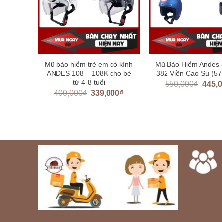
 hiểm
Mũ bảo hiểm trẻ em có kính
Mũ Bảo Hiểm Andes 
 trong
ANDES 108 – 108K cho bé
382 Viền Cao Su (5
từ 4-8 tuổi
550,000
₫
445,
400,000
₫
339,000
₫