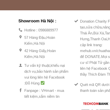
Showroom Hà Nội :
Donation Charity F
tạo,sửa chữa,nân
Hotline : 0986889977
Thái Ân,Bùi Xá,T
57 Hàng Đậu,Hoàn
Hưng,Thanh Oai,H
Kiếm,Hà Nội
cập link trang:
42 Hàng Giấy,Hoàn
mehub.vn/chuatha
Kiếm,Hà Nội
để DONATE.Mọi s
cư sĩ Phật Tử gần 
Tư vấn kỹ thuật,khiếu nại
liên hệ Facebook
dịch vụ,bảo hành sản phẩm
thầy Thích Đàm T
vui lòng liên hệ Facebook
:Đỗ Hùng
Quét mã QR dưới 
Fanpage : VHmart - mua
thanh toán sản ph
tiết kiệm,sắm niềm tin