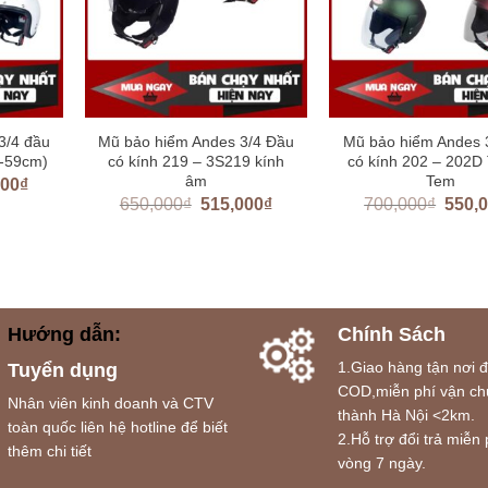
3/4 đầu
Mũ bảo hiểm Andes 3/4 Đầu
Mũ bảo hiểm Andes 
7-59cm)
có kính 219 – 3S219 kính
có kính 202 – 202D
âm
Tem
000
₫
650,000
₫
515,000
₫
700,000
₫
550,
Hướng dẫn:
Chính Sách
1.Giao hàng tận nơi 
Tuyển dụng
COD,miễn phí vận ch
Nhân viên kinh doanh và CTV
thành Hà Nội <2km.
toàn quốc liên hệ hotline để biết
2.Hỗ trợ đổi trả miễn 
thêm chi tiết
vòng 7 ngày.