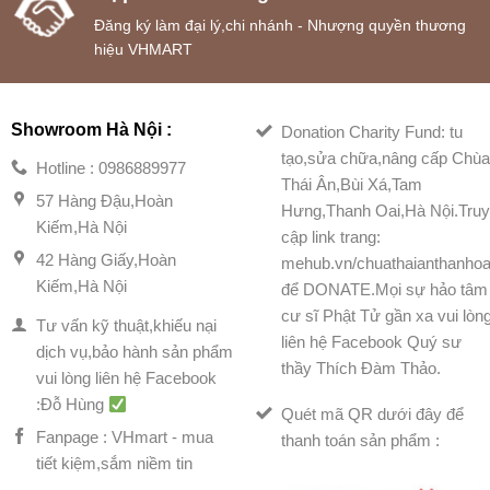
Đăng ký làm đại lý,chi nhánh - Nhượng quyền thương
hiệu VHMART
Showroom Hà Nội :
Donation Charity Fund: tu
tạo,sửa chữa,nâng cấp Chù
Hotline : 0986889977
Thái Ân,Bùi Xá,Tam
57 Hàng Đậu,Hoàn
Hưng,Thanh Oai,Hà Nội.Tru
Kiếm,Hà Nội
cập link trang:
42 Hàng Giấy,Hoàn
mehub.vn/chuathaianthanhoa
Kiếm,Hà Nội
để DONATE.Mọi sự hảo tâm
cư sĩ Phật Tử gần xa vui lòn
Tư vấn kỹ thuật,khiếu nại
liên hệ Facebook Quý sư
dịch vụ,bảo hành sản phẩm
thầy Thích Đàm Thảo.
vui lòng liên hệ Facebook
:Đỗ Hùng
Quét mã QR dưới đây để
Fanpage : VHmart - mua
thanh toán sản phẩm :
tiết kiệm,sắm niềm tin