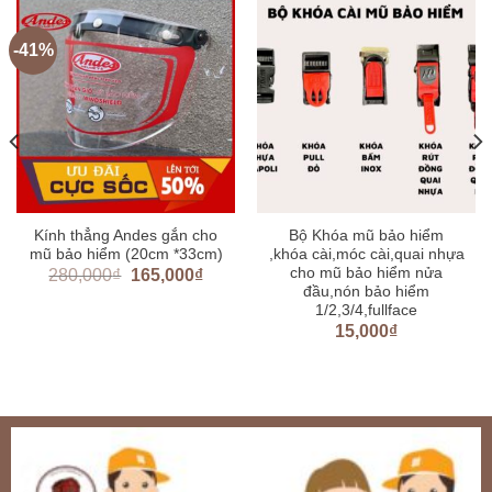
-41%
Kính thẳng Andes gắn cho
Bộ Khóa mũ bảo hiểm
mũ bảo hiểm (20cm *33cm)
,khóa cài,móc cài,quai nhựa
cho mũ bảo hiểm nửa
280,000
₫
165,000
₫
đầu,nón bảo hiểm
1/2,3/4,fullface
15,000
₫