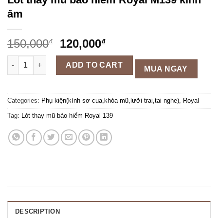
âm
150,000
120,000
₫
₫
Lót thay mũ bảo hiểm Royal M139 kính âm quantity
ADD TO CART
MUA NGAY
Categories:
Phụ kiện(kính sơ cua,khóa mũ,lưỡi trai,tai nghe)
,
Royal
Tag:
Lót thay mũ bảo hiểm Royal 139
DESCRIPTION