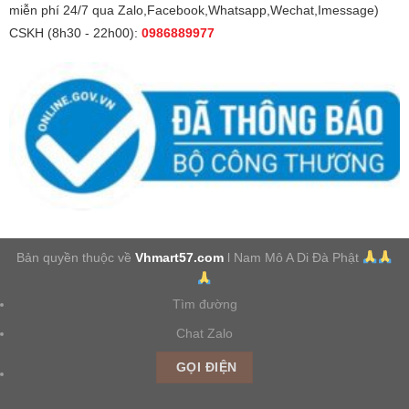
miễn phí 24/7 qua Zalo,Facebook,Whatsapp,Wechat,Imessage)
CSKH (8h30 - 22h00):
0986889977
Bản quyền thuộc về
Vhmart57.com
l Nam Mô A Di Đà Phật
Tìm đường
Chat Zalo
GỌI ĐIỆN