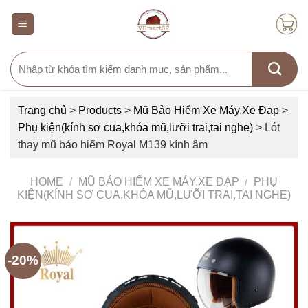
Skip
to
content
Search
for:
Trang chủ
>
Products
>
Mũ Bảo Hiểm Xe Máy,Xe Đạp
>
Phụ kiện(kính sơ cua,khóa mũ,lưỡi trai,tai nghe)
>
Lót
thay mũ bảo hiểm Royal M139 kính âm
HOME
/
MŨ BẢO HIỂM XE MÁY,XE ĐẠP
/
PHỤ
KIỆN(KÍNH SƠ CUA,KHÓA MŨ,LƯỠI TRAI,TAI NGHE)
-20%