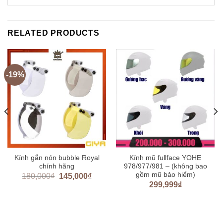
RELATED PRODUCTS
-19%
Kính gắn nón bubble Royal
Kính mũ fullface YOHE
chính hãng
978/977/981 – (không bao
gồm mũ bảo hiểm)
180,000
₫
145,000
₫
299,999
₫