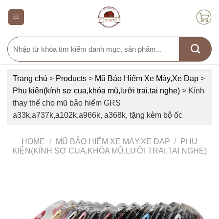
Skip
to
content
Search
for:
Trang chủ
>
Products
>
Mũ Bảo Hiểm Xe Máy,Xe Đạp
>
Phụ kiện(kính sơ cua,khóa mũ,lưỡi trai,tai nghe)
>
Kính
thay thế cho mũ bảo hiểm GRS
a33k,a737k,a102k,a966k, a368k, tặng kèm bộ ốc
HOME
/
MŨ BẢO HIỂM XE MÁY,XE ĐẠP
/
PHỤ
KIỆN(KÍNH SƠ CUA,KHÓA MŨ,LƯỠI TRAI,TAI NGHE)