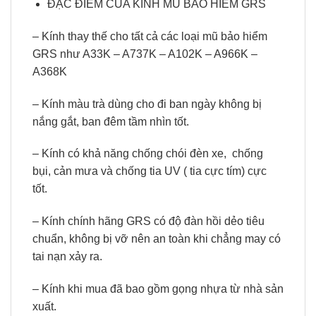
ĐẶC ĐIỂM CỦA KÍNH MŨ BẢO HIỂM GRS
– Kính thay thế cho tất cả các loại mũ bảo hiểm
GRS như A33K – A737K – A102K – A966K –
A368K
– Kính màu trà dùng cho đi ban ngày không bị
nắng gắt, ban đêm tầm nhìn tốt.
– Kính có khả năng chống chói đèn xe,
chống
bụi, cản mưa và chống tia UV ( tia cực tím) cực
tốt.
– Kính chính hãng GRS có độ đàn hồi dẻo tiêu
chuẩn, không bị vỡ nên an toàn khi chẳng may có
tai nạn xảy ra.
– Kính khi mua đã bao gồm gọng nhựa từ nhà sản
xuất.