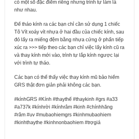
có một số đặc điểm riêng nhưng trình tự làm là
như nhau.
Để tháo kính ra các bạn chỉ cần sử dụng 1 chiếc
Tô Vít xoáy vít nhựa ở hai đầu của chiếc kính, sau
đó lấy ra miếng đệm bằng nhựa cứng ở phẩn tiếp
xúc ra >>> tiếp theo các bạn chỉ việc lấy kính cũ ra
và thay kính mới vào, trình tự lắp kính ngược lại
với trình tự tháo.
Các bạn có thể thấy việc thay kính mũ bảo hiểm
GRS thật đơn giản phải không các bạn.
#kínhGRS #Kính #thaythế #thaykinh #grs #a33
#a737k #kínhrời #kínhrâm #kinh #chínhhãng
#râm #uv #mubaohiemgrs #kinhmubaohiem
#kinhthaythe #kinhnonbaohiem #trợgiá