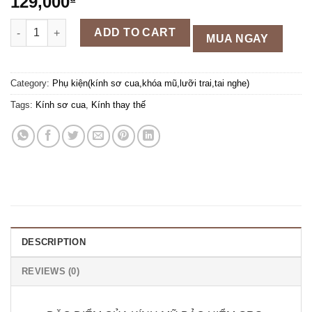
129,000
₫
Kính thay thế cho mũ bảo hiểm GRS a33k,a737k,a102k,a966k, a
ADD TO CART
MUA NGAY
Category:
Phụ kiện(kính sơ cua,khóa mũ,lưỡi trai,tai nghe)
Tags:
Kính sơ cua
,
Kính thay thế
DESCRIPTION
REVIEWS (0)