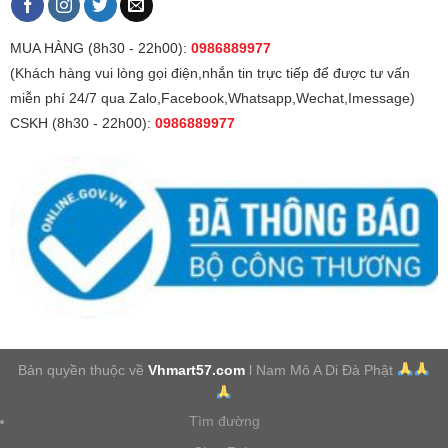
MUA HÀNG (8h30 - 22h00):
0986889977
(Khách hàng vui lòng gọi điện,nhắn tin trực tiếp để được tư vấn
miễn phí 24/7 qua Zalo,Facebook,Whatsapp,Wechat,Imessage)
CSKH (8h30 - 22h00):
0986889977
Bản quyền thuộc về
Vhmart57.com
l Nam Mô A Di Đà Phật
Tìm đường