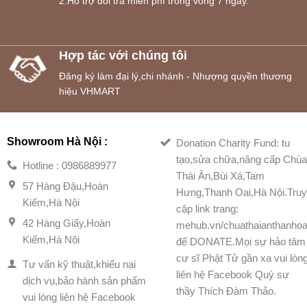
2.Hỗ trợ đổi trả miễn phí trong vòng 7 ngày.
Hợp tác với chúng tôi
Đăng ký làm đại lý,chi nhánh - Nhượng quyền thương
hiệu VHMART
Showroom Hà Nội :
Donation Charity Fund: tu
tạo,sửa chữa,nâng cấp Chù
Hotline : 0986889977
Thái Ân,Bùi Xá,Tam
57 Hàng Đậu,Hoàn
Hưng,Thanh Oai,Hà Nội.Tru
Kiếm,Hà Nội
cập link trang:
42 Hàng Giấy,Hoàn
mehub.vn/chuathaianthanhoa
Kiếm,Hà Nội
để DONATE.Mọi sự hảo tâm
cư sĩ Phật Tử gần xa vui lòn
Tư vấn kỹ thuật,khiếu nại
liên hệ Facebook Quý sư
dịch vụ,bảo hành sản phẩm
thầy Thích Đàm Thảo.
vui lòng liên hệ Facebook