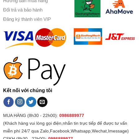
Hướng dẫn mua hàng
Đổi trả và bảo hành
Đăng ký thành viên VIP
Kết nối với chúng tôi
MUA HÀNG (8h30 - 22h00):
0986889977
(Khách hàng vui lòng gọi điện,nhắn tin trực tiếp để được tư vấn
miễn phí 24/7 qua Zalo,Facebook,Whatsapp,Wechat,Imessage)
CSKH (8h30 - 22h00):
0986889977