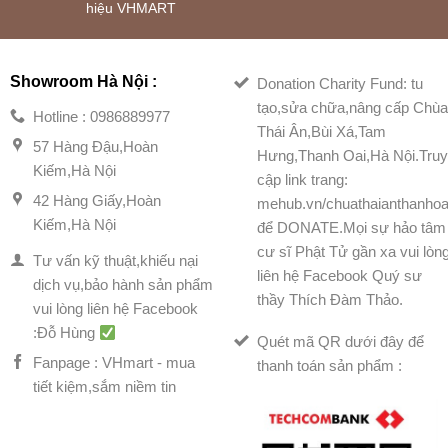
hiệu VHMART
Showroom Hà Nội :
Donation Charity Fund: tu
tạo,sửa chữa,nâng cấp Chù
Hotline : 0986889977
Thái Ân,Bùi Xá,Tam
57 Hàng Đậu,Hoàn
Hưng,Thanh Oai,Hà Nội.Tru
Kiếm,Hà Nội
cập link trang:
42 Hàng Giấy,Hoàn
mehub.vn/chuathaianthanhoa
Kiếm,Hà Nội
để DONATE.Mọi sự hảo tâm
cư sĩ Phật Tử gần xa vui lòn
Tư vấn kỹ thuật,khiếu nại
liên hệ Facebook Quý sư
dịch vụ,bảo hành sản phẩm
thầy Thích Đàm Thảo.
vui lòng liên hệ Facebook
:Đỗ Hùng
Quét mã QR dưới đây để
Fanpage : VHmart - mua
thanh toán sản phẩm :
tiết kiệm,sắm niềm tin