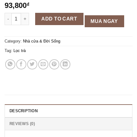
93,800
₫
Lọc trà gốm tử sa lưới inox quantity
ADD TO CART
MUA NGAY
Category:
Nhà cửa & Đời Sống
Tag:
Lọc trà
DESCRIPTION
REVIEWS (0)