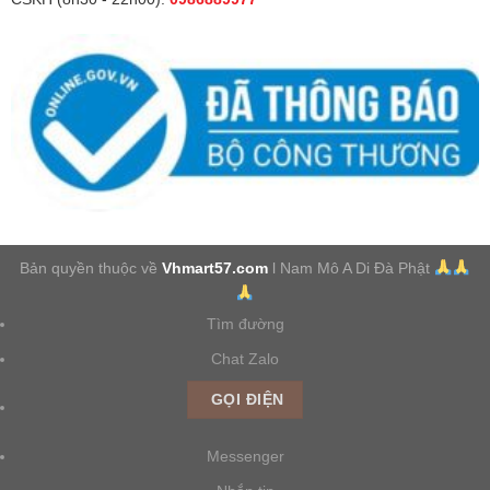
Bản quyền thuộc về
Vhmart57.com
l Nam Mô A Di Đà Phật
Tìm đường
Chat Zalo
GỌI ĐIỆN
Messenger