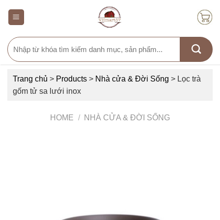
Skip
to
content
Search
for:
Trang chủ
>
Products
>
Nhà cửa & Đời Sống
>
Lọc trà
gốm tử sa lưới inox
HOME
/
NHÀ CỬA & ĐỜI SỐNG