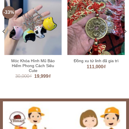
-33%
Móc Khóa Hình Mũ Bảo
Đồng xu tứ linh đã gia trì
Hiểm Phong Cách Siêu
111,000
₫
Cute
30,000
₫
19,999
₫