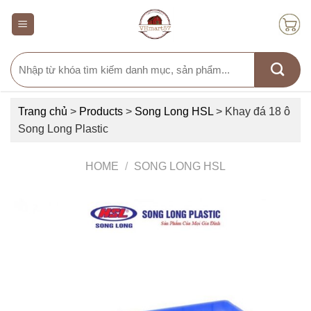
Skip
to
content
Search
for:
Trang chủ
>
Products
>
Song Long HSL
>
Khay đá 18 ô
Song Long Plastic
HOME
/
SONG LONG HSL