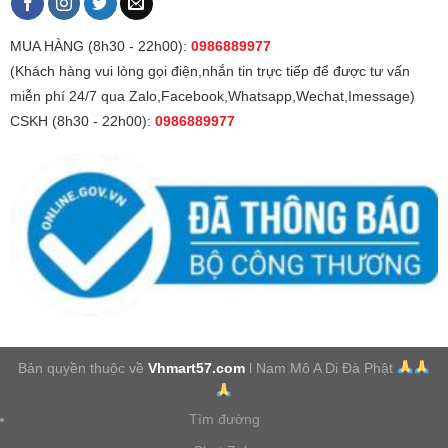
MUA HÀNG (8h30 - 22h00):
0986889977
(Khách hàng vui lòng gọi điện,nhắn tin trực tiếp để được tư vấn
miễn phí 24/7 qua Zalo,Facebook,Whatsapp,Wechat,Imessage)
CSKH (8h30 - 22h00):
0986889977
Bản quyền thuộc về
Vhmart57.com
l Nam Mô A Di Đà Phật
Tìm đường