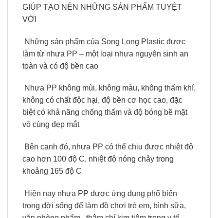
GIÚP TẠO NÊN NHỮNG SẢN PHẨM TUYỆT
VỜI
️ Những sản phẩm của Song Long Plastic được
làm từ nhựa PP – một loại nhựa nguyên sinh an
toàn và có độ bền cao
️ Nhựa PP không mùi, không màu, không thấm khí,
không có chất độc hại, độ bền cơ học cao, đặc
biệt có khả năng chống thấm và độ bóng bề mặt
vô cùng đẹp mắt
️ Bên cạnh đó, nhựa PP có thể chịu được nhiệt độ
cao hơn 100 độ C, nhiệt độ nóng chảy trong
khoảng 165 độ C
️ Hiện nay nhựa PP được ứng dụng phổ biến
trong đời sống để làm đồ chơi trẻ em, bình sữa,
văn phòng phẩm, thậm chí kim tiêm trong y tế