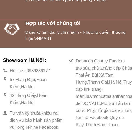
Hợp tác với chúng tôi
Đăng ký làm đại lý,chi nhánh - Nhượng quyền thương
hiệu VHMART
Showroom Hà Nội :
Donation Charity Fund: tu
tạo,sửa chữa,nâng cấp Chù
Hotline : 0986889977
Thái Ân,Bùi Xá,Tam
57 Hàng Đậu,Hoàn
Hưng,Thanh Oai,Hà Nội.Tru
Kiếm,Hà Nội
cập link trang:
42 Hàng Giấy,Hoàn
mehub.vn/chuathaianthanhoa
Kiếm,Hà Nội
để DONATE.Mọi sự hảo tâm
cư sĩ Phật Tử gần xa vui lòn
Tư vấn kỹ thuật,khiếu nại
liên hệ Facebook Quý sư
dịch vụ,bảo hành sản phẩm
thầy Thích Đàm Thảo.
vui lòng liên hệ Facebook