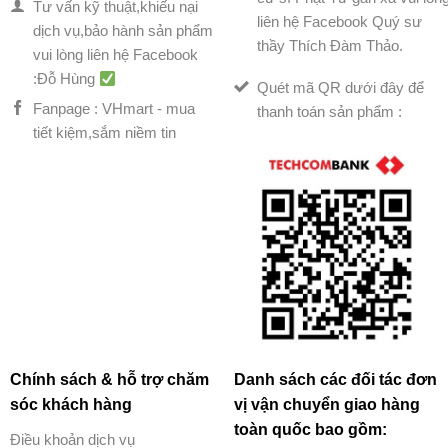
Tư vấn kỹ thuật,khiếu nại
liên hệ Facebook Quý sư
dịch vụ,bảo hành sản phẩm
thầy Thích Đàm Thảo.
vui lòng liên hệ Facebook
:Đỗ Hùng
Quét mã QR dưới đây để
Fanpage : VHmart - mua
thanh toán sản phẩm :
tiết kiệm,sắm niềm tin
Chính sách & hỗ trợ chăm
Danh sách các đối tác đơn
sóc khách hàng
vị vận chuyển giao hàng
toàn quốc bao gồm:
Điều khoản dịch vụ