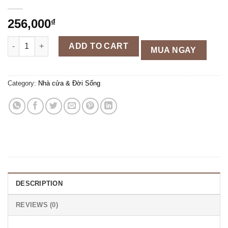
256,000
₫
Cờ lê mỏ lết mở ốc đa năng Kapusi 8-42mm quantity
ADD TO CART
MUA NGAY
Category:
Nhà cửa & Đời Sống
DESCRIPTION
REVIEWS (0)