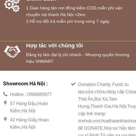
1.Giao hàng tận nơi đồng kiểm COD,miễn phí vận
chuyển nội thành Hà Nội <2km.
2.Hỗ trợ đổi trả miễn phí trong vòng 7 ngày.
Hợp tác với chúng tôi
Đăng ký làm đại lý,chi nhánh - Nhượng quyền thương
hiệu VHMART
Showroom Hà Nội :
Donation Charity Fund: tu
tạo,sửa chữa,nâng cấp Chù
Hotline : 0986889977
Thái Ân,Bùi Xá,Tam
57 Hàng Đậu,Hoàn
Hưng,Thanh Oai,Hà Nội.Tru
Kiếm,Hà Nội
cập link trang:
42 Hàng Giấy,Hoàn
mehub.vn/chuathaianthanhoa
Kiếm,Hà Nội
để DONATE.Mọi sự hảo tâm
cư sĩ Phật Tử gần xa vui lòn