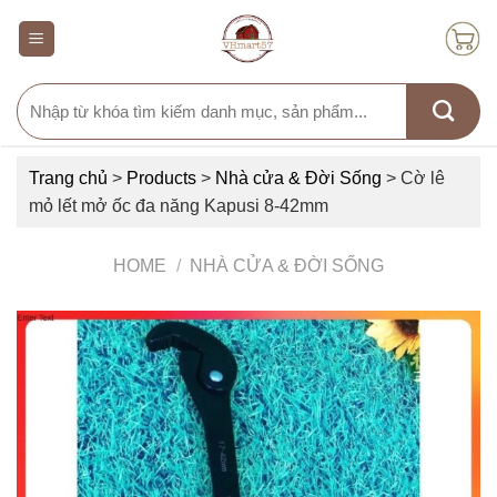
Skip
to
content
Search
for:
Trang chủ
>
Products
>
Nhà cửa & Đời Sống
>
Cờ lê
mỏ lết mở ốc đa năng Kapusi 8-42mm
HOME
/
NHÀ CỬA & ĐỜI SỐNG