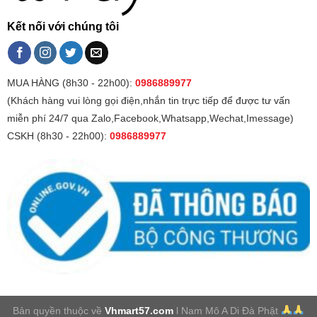
Kết nối với chúng tôi
MUA HÀNG (8h30 - 22h00):
0986889977
(Khách hàng vui lòng gọi điện,nhắn tin trực tiếp để được tư vấn
miễn phí 24/7 qua Zalo,Facebook,Whatsapp,Wechat,Imessage)
CSKH (8h30 - 22h00):
0986889977
Bản quyền thuộc về
Vhmart57.com
l Nam Mô A Di Đà Phật