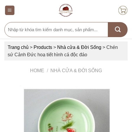
Skip
to
content
Search
for:
Trang chủ
>
Products
>
Nhà cửa & Đời Sống
>
Chén
sứ Cảnh Đức hoạ tiết hình cá độc đáo
HOME
/
NHÀ CỬA & ĐỜI SỐNG