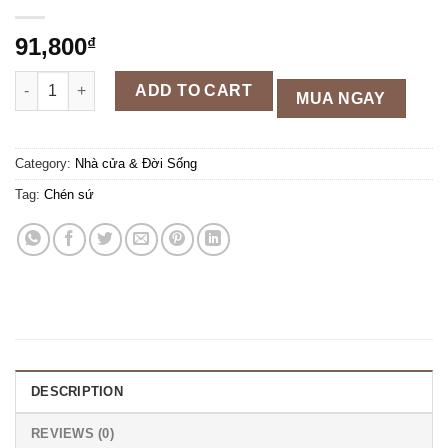
91,800
₫
Chén sứ Cảnh Đức hoạ tiết hình cá độc đáo quantity
ADD TO CART
MUA NGAY
Category:
Nhà cửa & Đời Sống
Tag:
Chén sứ
DESCRIPTION
REVIEWS (0)