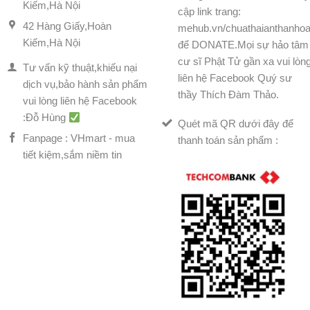
Kiếm,Hà Nội
cập link trang:
42 Hàng Giấy,Hoàn
mehub.vn/chuathaianthanhoa
Kiếm,Hà Nội
để DONATE.Mọi sự hảo tâm
cư sĩ Phật Tử gần xa vui lòn
Tư vấn kỹ thuật,khiếu nại
liên hệ Facebook Quý sư
dịch vụ,bảo hành sản phẩm
thầy Thích Đàm Thảo.
vui lòng liên hệ Facebook
:Đỗ Hùng
Quét mã QR dưới đây để
Fanpage : VHmart - mua
thanh toán sản phẩm :
tiết kiệm,sắm niềm tin