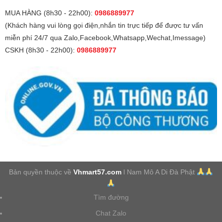
MUA HÀNG (8h30 - 22h00):
0986889977
(Khách hàng vui lòng gọi điện,nhắn tin trực tiếp để được tư vấn
miễn phí 24/7 qua Zalo,Facebook,Whatsapp,Wechat,Imessage)
CSKH (8h30 - 22h00):
0986889977
Bản quyền thuộc về
Vhmart57.com
l Nam Mô A Di Đà Phật
Tìm đường
Chat Zalo