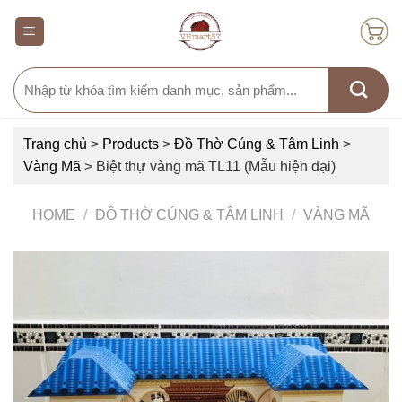
Skip
to
content
Search
for:
Trang chủ
>
Products
>
Đồ Thờ Cúng & Tâm Linh
>
Vàng Mã
>
Biệt thự vàng mã TL11 (Mẫu hiện đại)
HOME
/
ĐỒ THỜ CÚNG & TÂM LINH
/
VÀNG MÃ