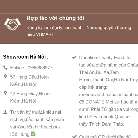
Hợp tác với chúng tôi
Đăng ký làm đại lý,chi nhánh - Nhượng quyền thương
hiệu VHMART
Showroom Hà Nội :
Donation Charity Fund: tu
tạo,sửa chữa,nâng cấp Chù
Hotline : 0986889977
Thái Ân,Bùi Xá,Tam
57 Hàng Đậu,Hoàn
Hưng,Thanh Oai,Hà Nội.Tru
Kiếm,Hà Nội
cập link trang:
42 Hàng Giấy,Hoàn
mehub.vn/chuathaianthanhoa
Kiếm,Hà Nội
để DONATE.Mọi sự hảo tâm
cư sĩ Phật Tử gần xa vui lòn
Tư vấn kỹ thuật,khiếu nại
liên hệ Facebook Quý sư
dịch vụ,bảo hành sản phẩm
thầy Thích Đàm Thảo.
vui lòng liên hệ Facebook
:Đỗ Hùng
Quét mã QR dưới đây để