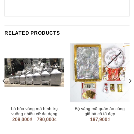
RELATED PRODUCTS
Lò hóa vàng mã hình trụ
Bộ vàng mã quần áo cúng
vuông nhiều cỡ đa dạng
giỗ bà cô tổ đẹp
209,000
₫
790,000
₫
197,900
₫
–