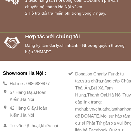
1.Giao hàng tận nơi đồng kiểm COD,miễn phí vận
chuyển nội thành Hà Nội <2km.
2.Hỗ trợ đổi trả miễn phí trong vòng 7 ngày.
Hợp tác với chúng tôi
Đăng ký làm đại lý,chi nhánh - Nhượng quyền thương
hiệu VHMART
Showroom Hà Nội :
Donation Charity Fund: tu
tạo,sửa chữa,nâng cấp Chù
Hotline : 0986889977
Thái Ân,Bùi Xá,Tam
57 Hàng Đậu,Hoàn
Hưng,Thanh Oai,Hà Nội.Tru
Kiếm,Hà Nội
cập link trang:
42 Hàng Giấy,Hoàn
mehub.vn/chuathaianthanhoa
Kiếm,Hà Nội
để DONATE.Mọi sự hảo tâm
cư sĩ Phật Tử gần xa vui lòn
Tư vấn kỹ thuật,khiếu nại
liên hệ Facebook Quý sư