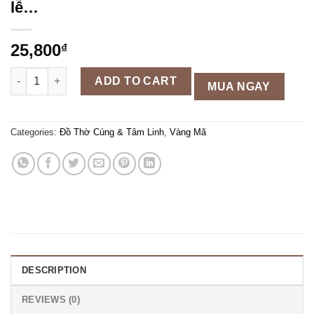
lễ…
25,800
₫
Giấy cúng Chữ THỌ cúng kiến,gấp tháp lễ... quantity
ADD TO CART
MUA NGAY
Categories:
Đồ Thờ Cúng & Tâm Linh
,
Vàng Mã
DESCRIPTION
REVIEWS (0)