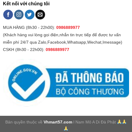
Kết nối với chúng tôi
MUA HÀNG (8h30 - 22h00):
0986889977
(Khách hàng vui lòng gọi điện,nhắn tin trực tiếp để được tư vấn
miễn phí 24/7 qua Zalo,Facebook,Whatsapp,Wechat,Imessage)
CSKH (8h30 - 22h00):
0986889977
Bản quyền thuộc về
Vhmart57.com
l Nam Mô A Di Đà Phật