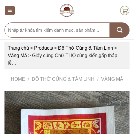
Skip
to
content
Search
for:
Trang chủ
>
Products
>
Đồ Thờ Cúng & Tâm Linh
>
Vàng Mã
>
Giấy cúng Chữ THỌ cúng kiến,gấp tháp
lễ…
HOME
/
ĐỒ THỜ CÚNG & TÂM LINH
/
VÀNG MÃ