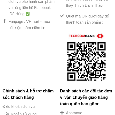
dịch vụ,bảo hành sản phẩm
thầy Thích Đàm Thảo.
vui lòng liên hệ Facebook
:Đỗ Hùng
Quét mã QR dưới đây để
Fanpage : VHmart - mua
thanh toán sản phẩm :
tiết kiệm,sắm niềm tin
Chính sách & hỗ trợ chăm
Danh sách các đối tác đơn
sóc khách hàng
vị vận chuyển giao hàng
toàn quốc bao gồm:
Điều khoản dịch vụ
Ahamove
Điều khoản sử dụng