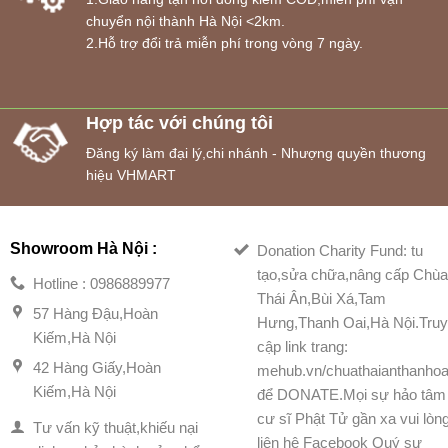
chuyển nội thành Hà Nội <2km.
2.Hỗ trợ đổi trả miễn phí trong vòng 7 ngày.
Hợp tác với chúng tôi
Đăng ký làm đại lý,chi nhánh - Nhượng quyền thương
hiệu VHMART
Showroom Hà Nội :
Donation Charity Fund: tu
tạo,sửa chữa,nâng cấp Chù
Hotline : 0986889977
Thái Ân,Bùi Xá,Tam
57 Hàng Đậu,Hoàn
Hưng,Thanh Oai,Hà Nội.Tru
Kiếm,Hà Nội
cập link trang:
42 Hàng Giấy,Hoàn
mehub.vn/chuathaianthanhoa
Kiếm,Hà Nội
để DONATE.Mọi sự hảo tâm
cư sĩ Phật Tử gần xa vui lòn
Tư vấn kỹ thuật,khiếu nại
liên hệ Facebook Quý sư