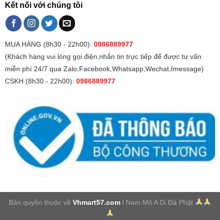
Kết nối với chúng tôi
MUA HÀNG (8h30 - 22h00):
0986889977
(Khách hàng vui lòng gọi điện,nhắn tin trực tiếp để được tư vấn
miễn phí 24/7 qua Zalo,Facebook,Whatsapp,Wechat,Imessage)
CSKH (8h30 - 22h00):
0986889977
Bản quyền thuộc về
Vhmart57.com
l Nam Mô A Di Đà Phật