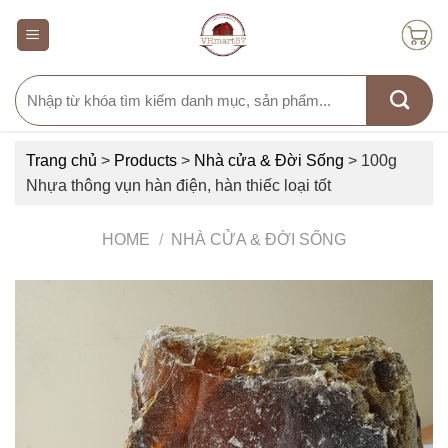
Skip
to
content
Search
for:
Trang chủ
>
Products
>
Nhà cửa & Đời Sống
>
100g
Nhựa thông vụn hàn điện, hàn thiếc loại tốt
HOME
/
NHÀ CỬA & ĐỜI SỐNG