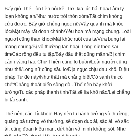
Bấy giờ Thế Tôn liền nói kệ: Trời kia lúc hái hoa/Tâm lý
loạn không an/Như nước trôi thôn xóm/Tất chìm không
cứu được. Bấy giờ chúng ngọc nữ/Vây quanh mà khóc
lóc/Mặt mày rất đoan chánh/Yêu hoa mà mạng chung. Loài
ngươì cũng than khóc/Mất khúc ruột của ta/Vừa bụng lại
mạng chung/Bị vô thường tan hoại. Long nữ theo sau
tìm/Các rồng đều tụ tập/Bảy đầu thật dũng mãnh/Bị chim
cánh vàng hại. Chư Thiên cũng lo buồn/Loài người cũng
như thế/Long nữ cũng sầu lo/Địa ngục chịu đau khổ. Diệu
pháp Tứ đế này/Như thật mà chẳng biết/Có sanh thì có
chết/Chẳng thoát biển sông dài. Thế nên hãy khởi
tưởng/Tu các pháp thanh tịnh/Tất sẽ lìa khổ não/Lại chẳng
bị tái sanh.
Thế nên, các Tỳ-kheo! Hãy nên tu hành tưởng vô thường,
quảng bá tưởng vô thường, sẽ đoạn dục ái, sắc ái, vô sắc
ái, cũng đoạn kiêu mạn, dứt hẳn vô minh không sót. Như