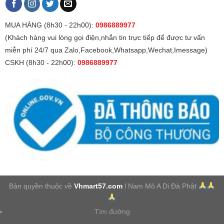
MUA HÀNG (8h30 - 22h00):
0986889977
(Khách hàng vui lòng gọi điện,nhắn tin trực tiếp để được tư vấn
miễn phí 24/7 qua Zalo,Facebook,Whatsapp,Wechat,Imessage)
CSKH (8h30 - 22h00):
0986889977
Bản quyền thuộc về
Vhmart57.com
l Nam Mô A Di Đà Phật
Tìm đường