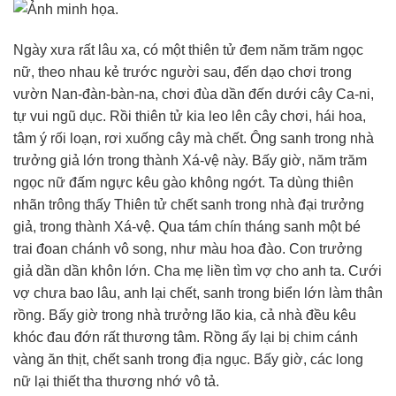
Ngày xưa rất lâu xa, có một thiên tử đem năm trăm ngọc
nữ, theo nhau kẻ trước người sau, đến dạo chơi trong
vườn Nan-đàn-bàn-na, chơi đùa dần đến dưới cây Ca-ni,
tự vui ngũ dục. Rồi thiên tử kia leo lên cây chơi, hái hoa,
tâm ý rối loạn, rơi xuống cây mà chết. Ông sanh trong nhà
trưởng giả lớn trong thành Xá-vệ này. Bấy giờ, năm trăm
ngọc nữ đấm ngực kêu gào không ngớt. Ta dùng thiên
nhãn trông thấy Thiên tử chết sanh trong nhà đại trưởng
giả, trong thành Xá-vệ. Qua tám chín tháng sanh một bé
trai đoan chánh vô song, như màu hoa đào. Con trưởng
giả dần dần khôn lớn. Cha mẹ liền tìm vợ cho anh ta. Cưới
vợ chưa bao lâu, anh lại chết, sanh trong biển lớn làm thân
rồng. Bấy giờ trong nhà trưởng lão kia, cả nhà đều kêu
khóc đau đớn rất thương tâm. Rồng ấy lại bị chim cánh
vàng ăn thịt, chết sanh trong địa ngục. Bấy giờ, các long
nữ lại thiết tha thương nhớ vô tả.