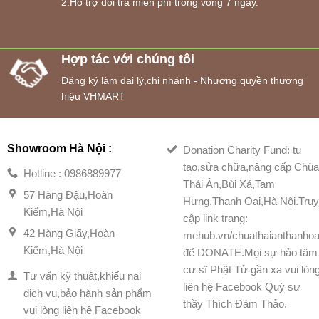
2.Hỗ trợ đổi trả miễn phí trong vòng 7 ngày.
Hợp tác với chúng tôi
Đăng ký làm đại lý,chi nhánh - Nhượng quyền thương
hiệu VHMART
Showroom Hà Nội :
Donation Charity Fund: tu
tạo,sửa chữa,nâng cấp Chù
Hotline : 0986889977
Thái Ân,Bùi Xá,Tam
57 Hàng Đậu,Hoàn
Hưng,Thanh Oai,Hà Nội.Tru
Kiếm,Hà Nội
cập link trang:
42 Hàng Giấy,Hoàn
mehub.vn/chuathaianthanhoa
Kiếm,Hà Nội
để DONATE.Mọi sự hảo tâm
cư sĩ Phật Tử gần xa vui lòn
Tư vấn kỹ thuật,khiếu nại
liên hệ Facebook Quý sư
dịch vụ,bảo hành sản phẩm
thầy Thích Đàm Thảo.
vui lòng liên hệ Facebook