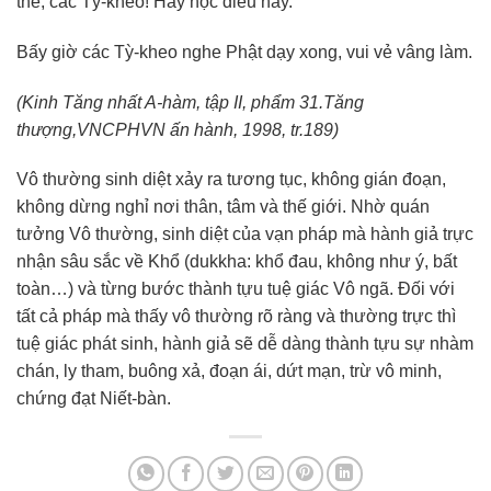
thế, các Tỳ-kheo! Hãy học điều này.
Bấy giờ các Tỳ-kheo nghe Phật dạy xong, vui vẻ vâng làm.
(Kinh Tăng nhất A-hàm, tập II, phẩm 31.Tăng
thượng,VNCPHVN ấn hành, 1998, tr.189)
Vô thường sinh diệt xảy ra tương tục, không gián đoạn,
không dừng nghỉ nơi thân, tâm và thế giới. Nhờ quán
tưởng Vô thường, sinh diệt của vạn pháp mà hành giả trực
nhận sâu sắc về Khổ (dukkha: khổ đau, không như ý, bất
toàn…) và từng bước thành tựu tuệ giác Vô ngã. Đối với
tất cả pháp mà thấy vô thường rõ ràng và thường trực thì
tuệ giác phát sinh, hành giả sẽ dễ dàng thành tựu sự nhàm
chán, ly tham, buông xả, đoạn ái, dứt mạn, trừ vô minh,
chứng đạt Niết-bàn.