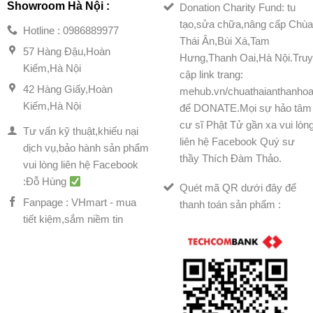
Showroom Hà Nội :
Donation Charity Fund: tu
tạo,sửa chữa,nâng cấp Chù
Hotline : 0986889977
Thái Ân,Bùi Xá,Tam
57 Hàng Đậu,Hoàn
Hưng,Thanh Oai,Hà Nội.Tru
Kiếm,Hà Nội
cập link trang:
42 Hàng Giấy,Hoàn
mehub.vn/chuathaianthanhoa
Kiếm,Hà Nội
để DONATE.Mọi sự hảo tâm
cư sĩ Phật Tử gần xa vui lòn
Tư vấn kỹ thuật,khiếu nại
liên hệ Facebook Quý sư
dịch vụ,bảo hành sản phẩm
thầy Thích Đàm Thảo.
vui lòng liên hệ Facebook
:Đỗ Hùng
Quét mã QR dưới đây để
Fanpage : VHmart - mua
thanh toán sản phẩm :
tiết kiệm,sắm niềm tin