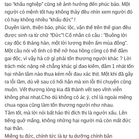
tạo “khẩu nghiệp” cũng sẽ ảnh hưởng đến phúc báo. Một
người có mệnh tốt hay không thảy đều nhìn xem người đó
có hay không nhiều “khẩu đức” !
Duyên lành, thiện báo, phúc lộc, vận thế trên thế gian đều
được sinh ra từ chữ “Đức”! Cổ nhân có câu : ”Buông lời
cay độc 6 tháng hàn, một lời lương thiện ấm mùa đông”.
Một câu nói vô tình có thể nở hoa hồng cũng có thể đâm
gai độc, vì vậy hà cớ gì phải tổn thương người khác ? Lời
trách móc nặng nề chẳng khác gì đao kiếm, đâm 1 nhát tổn
hại nhân tâm nào thua kém nỗi đau xác thịt. Một khi đã gây
ra lỗi lầm, dù về sau có hối hận mà xin lỗi thì chuyện cũng
muộn. Vết thương lòng kia đã thành vết sẹo vĩnh viễn
không phai nhạt.Cho dù không có ác ý, chỉ là ngoài miệng
chua ngoa cũng làm tổn thương người như nhau.
Tâm tốt, mà lời nói bất hảo thì đích thị là người xấu. Lên
tiếng quở mắng, không những hại người mà còn mất đức
hại thân.
Miệng tu đức, chính tức là tự tu dưỡng chính bản