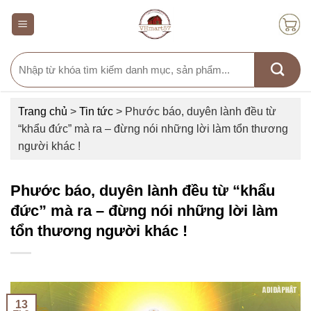
Skip
to
content
Search
for:
Trang chủ
>
Tin tức
>
Phước báo, duyên lành đều từ
“khẩu đức” mà ra – đừng nói những lời làm tổn thương
người khác !
Phước báo, duyên lành đều từ “khẩu
đức” mà ra – đừng nói những lời làm
tổn thương người khác !
13