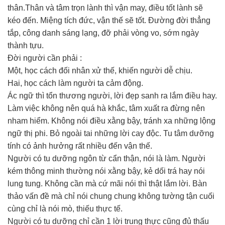
thân.Thân và tâm trọn lành thì vận may, điều tốt lành sẽ
kéo đến. Miệng tích đức, vận thế sẽ tốt. Đường đời thẳng
tắp, công danh sáng lạng, đỡ phải vòng vo, sớm ngày
thành tựu.
Đời người cần phải :
Một, học cách đối nhân xử thế, khiến người dễ chịu.
Hai, học cách làm người ta cảm động.
Ác ngữ thì tổn thương người, lời đẹp sanh ra lắm điều hay.
Làm việc không nên quá hà khắc, tâm xuất ra đừng nên
nham hiểm. Không nói điều xằng bậy, tránh xa những lộng
ngữ thị phi. Bỏ ngoài tai những lời cay độc. Tu tâm dưỡng
tính có ảnh hưởng rất nhiều đến vận thế.
Người có tu dưỡng ngôn từ cẩn thận, nói là làm. Người
kém thông minh thường nói xằng bậy, kẻ dối trá hay nói
lung tung. Không cần mà cứ mãi nói thì thật lắm lời. Bàn
thảo vấn đề mà chỉ nói chung chung không tường tận cuối
cùng chỉ là nói mò, thiếu thực tế.
Người có tu dưỡng chỉ cần 1 lời trung thực cũng đủ thấu