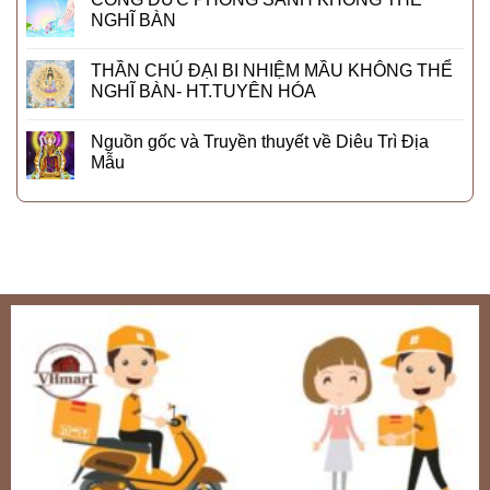
NGHĨ BÀN
THẦN CHÚ ĐẠI BI NHIỆM MẦU KHÔNG THỂ
NGHĨ BÀN- HT.TUYÊN HÓA
Nguồn gốc và Truyền thuyết về Diêu Trì Địa
Mẫu