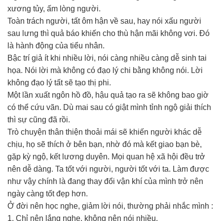
xương tủy, ấm lòng người.
Toàn trách người, tất ôm hận về sau, hay nói xấu người
sau lưng thì quả báo khiến cho thù hận mãi không vơi. Đó
là hành động của tiểu nhân.
Bậc trí giả ít khi nhiều lời, nói càng nhiều càng dễ sinh tai
họa. Nói lời mà không có đạo lý chi bằng không nói. Lời
không đạo lý tất sẽ tạo thị phi.
Một lần xuất ngôn hồ đồ, hậu quả tạo ra sẽ không bao giờ
có thể cứu vãn. Dù mai sau có giật mình tỉnh ngộ giải thích
thì sự cũng đã rồi.
Trò chuyện thân thiện thoải mái sẽ khiến người khác dễ
chịu, họ sẽ thích ở bên bạn, nhờ đó mà kết giao bạn bè,
gặp kỳ ngộ, kết lương duyên. Mọi quan hệ xã hội đều trở
nên dễ dàng. Ta tốt với người, người tốt với ta. Làm được
như vậy chính là đang thay đổi vận khí của mình trở nên
ngày càng tốt đẹp hơn.
Ở đời nên học nghe, giảm lời nói, thường phải nhắc mình :
1. Chỉ nên lắng nghe, không nên nói nhiều.