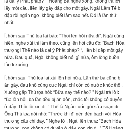
là đại ý Phật pháp? “. Hoàng Bá nghe xong, không trả lời
lấy một câu, liền lấy gậy đập cho một gậy. Ngài Lâm Tế bị
đập rồi ngẩn ngơ, không biết làm sao hết. Đó là lần thứ
nhất.
Ít hôm sau Thủ tọa lại bảo: “Thôi lên hỏi nữa đi”. Ngài cũng
hiền, nghe xúi thì làm theo, cũng lên hỏi câu đó: “Bạch Hòa
thượng! Thế nào là đại ý Phật pháp? “, liền bị đập một gậy
nữa. Đau quá, Ngài không biết nói gì nữa, ôm lòng buồn
tủi đi xuống.
Ít hôm sau, Thủ tọa lại xúi lên hỏi nữa. Lần thứ ba cũng bị
ăn gậy, đau khổ cùng cực Ngài chỉ còn có nước khóc thôi.
Xuống gặp Thủ tọa hỏi: “Bữa nay thế nào? ” Ngài trả lời:
“Ba lần hỏi, ba lần đều bị ăn đòn, chắc tôi không có duyên
ở đây. Thôi tôi xin đi. ” Thế là Ngài cuốn gói sửa soạn đi.
Ông Thủ tọa nói nhỏ: “Trước khi đi nên đến bạch với Hòa
thượng cầu chỉ dạy. ” Nghe lời, Ngài lên thưa: “Bạch Hòa
thượng, con không có duyên ở đây, con xin đi. ” Tổ Hoàng