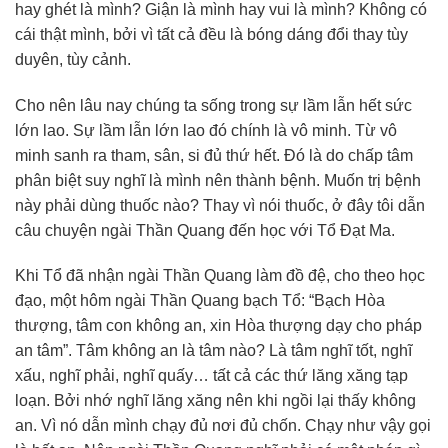
hay ghét là mình? Giận là mình hay vui là mình? Không có
cái thật mình, bởi vì tất cả đều là bóng dáng đổi thay tùy
duyên, tùy cảnh.
Cho nên lâu nay chúng ta sống trong sự lầm lẫn hết sức
lớn lao. Sự lầm lẫn lớn lao đó chính là vô minh. Từ vô
minh sanh ra tham, sân, si đủ thứ hết. Đó là do chấp tâm
phân biệt suy nghĩ là mình nên thành bệnh. Muốn trị bệnh
này phải dùng thuốc nào? Thay vì nói thuốc, ở đây tôi dẫn
câu chuyện ngài Thần Quang đến học với Tổ Đạt Ma.
Khi Tổ đã nhận ngài Thần Quang làm đồ đệ, cho theo học
đạo, một hôm ngài Thần Quang bạch Tổ: “Bạch Hòa
thượng, tâm con không an, xin Hòa thượng dạy cho pháp
an tâm”. Tâm không an là tâm nào? Là tâm nghĩ tốt, nghĩ
xấu, nghĩ phải, nghĩ quấy… tất cả các thứ lăng xăng tạp
loạn. Bởi nhớ nghĩ lăng xăng nên khi ngồi lại thấy không
an. Vì nó dẫn mình chạy đủ nơi đủ chốn. Chạy như vậy gọi