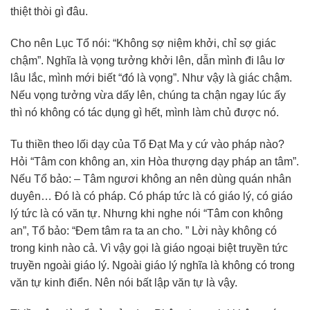
thiệt thòi gì đâu.
Cho nên Lục Tổ nói: “Không sợ niệm khởi, chỉ sợ giác
chậm”. Nghĩa là vọng tưởng khởi lên, dẫn mình đi lâu lơ
lâu lắc, mình mới biết “đó là vọng”. Như vậy là giác chậm.
Nếu vọng tưởng vừa dấy lên, chúng ta chận ngay lúc ấy
thì nó không có tác dụng gì hết, mình làm chủ được nó.
Tu thiền theo lối dạy của Tổ Đạt Ma y cứ vào pháp nào?
Hỏi “Tâm con không an, xin Hòa thượng dạy pháp an tâm”.
Nếu Tổ bảo: – Tâm ngươi không an nên dùng quán nhân
duyên… Đó là có pháp. Có pháp tức là có giáo lý, có giáo
lý tức là có văn tự. Nhưng khi nghe nói “Tâm con không
an”, Tổ bảo: “Đem tâm ra ta an cho. ” Lời này không có
trong kinh nào cả. Vì vậy gọi là giáo ngoại biệt truyền tức
truyền ngoài giáo lý. Ngoài giáo lý nghĩa là không có trong
văn tự kinh điển. Nên nói bất lập văn tự là vậy.