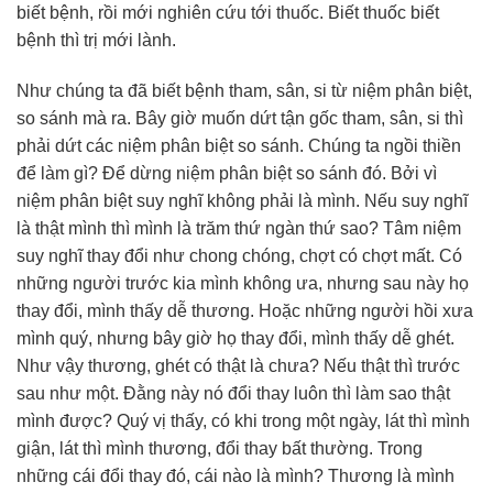
biết bệnh, rồi mới nghiên cứu tới thuốc. Biết thuốc biết
bệnh thì trị mới lành.
Như chúng ta đã biết bệnh tham, sân, si từ niệm phân biệt,
so sánh mà ra. Bây giờ muốn dứt tận gốc tham, sân, si thì
phải dứt các niệm phân biệt so sánh. Chúng ta ngồi thiền
để làm gì? Để dừng niệm phân biệt so sánh đó. Bởi vì
niệm phân biệt suy nghĩ không phải là mình. Nếu suy nghĩ
là thật mình thì mình là trăm thứ ngàn thứ sao? Tâm niệm
suy nghĩ thay đổi như chong chóng, chợt có chợt mất. Có
những người trước kia mình không ưa, nhưng sau này họ
thay đổi, mình thấy dễ thương. Hoặc những người hồi xưa
mình quý, nhưng bây giờ họ thay đổi, mình thấy dễ ghét.
Như vậy thương, ghét có thật là chưa? Nếu thật thì trước
sau như một. Đằng này nó đổi thay luôn thì làm sao thật
mình được? Quý vị thấy, có khi trong một ngày, lát thì mình
giận, lát thì mình thương, đổi thay bất thường. Trong
những cái đổi thay đó, cái nào là mình? Thương là mình