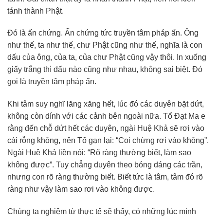
tánh thành Phật.
Đó là ấn chứng. Ấn chứng tức truyền tâm pháp ấn. Ông
như thế, ta như thế, chư Phật cũng như thế, nghĩa là con
dấu của ông, của ta, của chư Phật cũng vậy thôi. In xuống
giấy trắng thì dấu nào cũng như nhau, không sai biệt. Đó
gọi là truyền tâm pháp ấn.
Khi tâm suy nghĩ lăng xăng hết, lúc đó các duyên bặt dứt,
không còn dính với các cảnh bên ngoài nữa. Tổ Đạt Ma e
rằng đến chỗ dứt hết các duyên, ngài Huệ Khả sẽ rơi vào
cái rỗng không, nên Tổ gạn lại: “Coi chừng rơi vào không”.
Ngài Huệ Khả liền nói: “Rõ ràng thường biết, làm sao
không được”. Tuy chẳng duyên theo bóng dáng các trần,
nhưng con rõ ràng thường biết. Biết tức là tâm, tâm đó rõ
ràng như vậy làm sao rơi vào không được.
Chúng ta nghiệm từ thực tế sẽ thấy, có những lúc mình