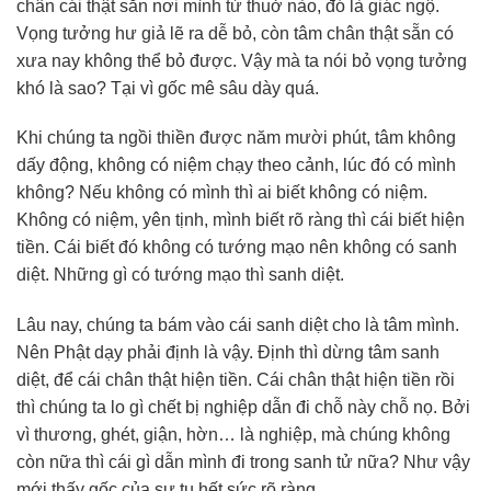
chân cái thật sẵn nơi mình từ thuở nào, đó là giác ngộ.
Vọng tưởng hư giả lẽ ra dễ bỏ, còn tâm chân thật sẵn có
xưa nay không thể bỏ được. Vậy mà ta nói bỏ vọng tưởng
khó là sao? Tại vì gốc mê sâu dày quá.
Khi chúng ta ngồi thiền được năm mười phút, tâm không
dấy động, không có niệm chạy theo cảnh, lúc đó có mình
không? Nếu không có mình thì ai biết không có niệm.
Không có niệm, yên tịnh, mình biết rõ ràng thì cái biết hiện
tiền. Cái biết đó không có tướng mạo nên không có sanh
diệt. Những gì có tướng mạo thì sanh diệt.
Lâu nay, chúng ta bám vào cái sanh diệt cho là tâm mình.
Nên Phật dạy phải định là vậy. Định thì dừng tâm sanh
diệt, để cái chân thật hiện tiền. Cái chân thật hiện tiền rồi
thì chúng ta lo gì chết bị nghiệp dẫn đi chỗ này chỗ nọ. Bởi
vì thương, ghét, giận, hờn… là nghiệp, mà chúng không
còn nữa thì cái gì dẫn mình đi trong sanh tử nữa? Như vậy
mới thấy gốc của sự tu hết sức rõ ràng.