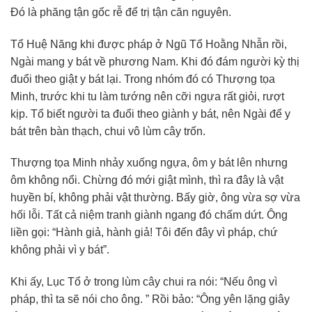
Đó là phăng tận gốc rễ để trị tận căn nguyên.
Tổ Huệ Năng khi được pháp ở Ngũ Tổ Hoằng Nhẫn rồi,
Ngài mang y bát về phương Nam. Khi đó đám người kỳ thị
đuổi theo giật y bát lại. Trong nhóm đó có Thượng tọa
Minh, trước khi tu làm tướng nên cỡi ngựa rất giỏi, rượt
kịp. Tổ biết người ta đuổi theo giành y bát, nên Ngài để y
bát trên bàn thạch, chui vô lùm cây trốn.
Thượng tọa Minh nhảy xuống ngựa, ôm y bát lên nhưng
ôm không nổi. Chừng đó mới giật mình, thì ra đây là vật
huyền bí, không phải vật thường. Bấy giờ, ông vừa sợ vừa
hối lỗi. Tất cả niệm tranh giành ngang đó chấm dứt. Ông
liền gọi: “Hành giả, hành giả! Tôi đến đây vì pháp, chứ
không phải vì y bát”.
Khi ấy, Lục Tổ ở trong lùm cây chui ra nói: “Nếu ông vì
pháp, thì ta sẽ nói cho ông. ” Rồi bảo: “Ông yên lặng giây