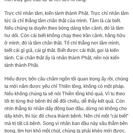
Trực chỉ nhân tâm, kiến tánh thành Phật. Trực chỉ nhân tâm
tức là chỉ thẳng tâm chân thật của mình. Tâm là cái biết.
Nếu chúng ta duyên theo bóng dáng trần cảnh, đó là tâm
hư dối. Còn cái biết không chạy theo trần cảnh, hằng hữu
ở mình, đó là tâm chân thật. Tổ chỉ thẳng nơi tâm mình,
biết cái gì giả, cái gì thật. Biết được cái thật, gọi là kiến
tánh. Cái chân thật ấy là nhân thành Phật, nên nói kiến
tánh thành Phật.
Hiểu được bốn câu châm ngôn tối quan trọng ấy rồi, chúng
ta mới nắm được yếu chỉ Thiền tông, không có một pháp.
Nếu không chúng ta sẽ nói Thiền tông khó quá. Vì tu theo
lối trị từng thứ bệnh thì dễ đối chiếu, dễ thấy kết quả. Còn
nhìn thẳng từ nhân dấy động ban đầu, dừng nó không cho
dấy khởi, thì lúc đó chưa thành bệnh. Nên chỉ một “cái biết”
mà trị tất cả bệnh. Song vì nhân ban đầu này sâu thẳm bên
trong, tìm hơi khó một chút, chúng ta phải khéo mới được.