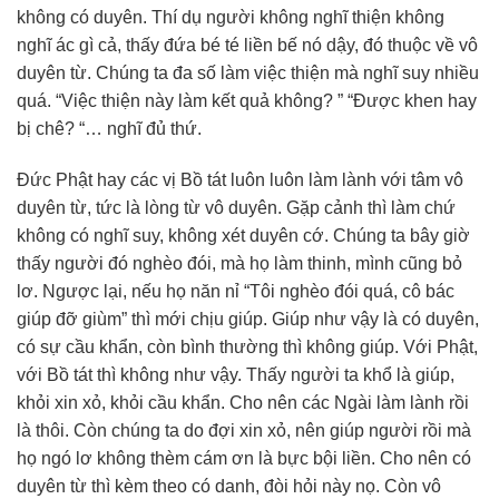
không có duyên. Thí dụ người không nghĩ thiện không
nghĩ ác gì cả, thấy đứa bé té liền bế nó dậy, đó thuộc về vô
duyên từ. Chúng ta đa số làm việc thiện mà nghĩ suy nhiều
quá. “Việc thiện này làm kết quả không? ” “Được khen hay
bị chê? “… nghĩ đủ thứ.
Đức Phật hay các vị Bồ tát luôn luôn làm lành với tâm vô
duyên từ, tức là lòng từ vô duyên. Gặp cảnh thì làm chứ
không có nghĩ suy, không xét duyên cớ. Chúng ta bây giờ
thấy người đó nghèo đói, mà họ làm thinh, mình cũng bỏ
lơ. Ngược lại, nếu họ năn nỉ “Tôi nghèo đói quá, cô bác
giúp đỡ giùm” thì mới chịu giúp. Giúp như vậy là có duyên,
có sự cầu khẩn, còn bình thường thì không giúp. Với Phật,
với Bồ tát thì không như vậy. Thấy người ta khổ là giúp,
khỏi xin xỏ, khỏi cầu khẩn. Cho nên các Ngài làm lành rồi
là thôi. Còn chúng ta do đợi xin xỏ, nên giúp người rồi mà
họ ngó lơ không thèm cám ơn là bực bội liền. Cho nên có
duyên từ thì kèm theo có danh, đòi hỏi này nọ. Còn vô