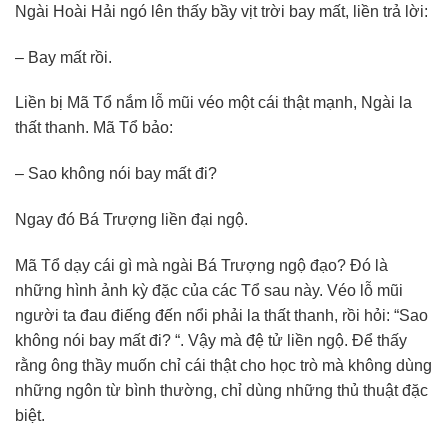
Ngài Hoài Hải ngó lên thấy bầy vịt trời bay mất, liền trả lời:
– Bay mất rồi.
Liền bị Mã Tổ nắm lỗ mũi véo một cái thật mạnh, Ngài la
thất thanh. Mã Tổ bảo:
– Sao không nói bay mất đi?
Ngay đó Bá Trượng liền đại ngộ.
Mã Tổ dạy cái gì mà ngài Bá Trượng ngộ đạo? Đó là
những hình ảnh kỳ đặc của các Tổ sau này. Véo lỗ mũi
người ta đau điếng đến nổi phải la thất thanh, rồi hỏi: “Sao
không nói bay mất đi? “. Vậy mà đệ tử liền ngộ. Để thấy
rằng ông thầy muốn chỉ cái thật cho học trò mà không dùng
những ngôn từ bình thường, chỉ dùng những thủ thuật đặc
biệt.