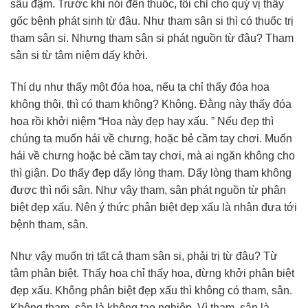
sâu đậm. Trước khi nói đến thuốc, tôi chỉ cho quý vị thấy
gốc bệnh phát sinh từ đâu. Như tham sân si thì có thuốc trị
tham sân si. Nhưng tham sân si phát nguồn từ đâu? Tham
sân si từ tâm niệm dấy khởi.
Thí dụ như thấy một đóa hoa, nếu ta chỉ thấy đóa hoa
không thôi, thì có tham không? Không. Đằng này thấy đóa
hoa rồi khởi niệm “Hoa này đẹp hay xấu. ” Nếu đẹp thì
chúng ta muốn hái về chưng, hoặc bẻ cầm tay chơi. Muốn
hái về chưng hoặc bẻ cầm tay chơi, mà ai ngăn không cho
thì giận. Do thấy đẹp dấy lòng tham. Dấy lòng tham không
được thì nổi sân. Như vậy tham, sân phát nguồn từ phân
biệt đẹp xấu. Nên ý thức phân biệt đẹp xấu là nhân đưa tới
bệnh tham, sân.
Như vậy muốn trị tất cả tham sân si, phải trị từ đâu? Từ
tâm phân biệt. Thấy hoa chỉ thấy hoa, đừng khởi phân biệt
đẹp xấu. Không phân biệt đẹp xấu thì không có tham, sân.
Không tham, sân là không tạo nghiệp. Vì tham, sân là