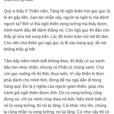
Quý vị thấy ở Thiền viện, Tăng Ni ngồi thiền hơi gục gục là
bị ăn gậy liền. Sao tàn nhẫn vậy, người ta ngồi tu mà đánh
người ta? Bởi vì thà ngồi thiền vọng tưởng mà thấy được,
mình tranh đấu để đánh thắng nó. Còn ngủ gục thì đâu còn
thấy gì nữa mà xung trận. Lúc đó hoàn toàn mù mịt tối tăm.
Cho nên nhà thiền gọi ngủ gục là đi vào hang quỷ, tối mò
không thấy gì hết.
Tâm dấy niệm mình biết không theo, thì thấy có sự tranh
đấu hơi nhọc nhằn, nhưng có Phật có chúng sanh. Chứ
còn gục xuống rồi thì thôi, thua luôn. Vì vậy thiện tri thức
phải đánh cho mình tỉnh, đừng để ma ngủ dẫn đi trong
hang quỷ. Đó là ý nghĩa của người giám thiền, giúp cho
hành giả ngồi thiền được tỉnh. Dù có vọng tưởng cũng
đừng sợ, chỉ sợ mình chạy theo nó thôi. Nếu mình biết rõ
nó là vọng tưởng, thì nó tự lặng. Cái khác nhú lên, chúng
ta cũng nhận ra vọng tưởng, nó lại lặng. Cứ như vậy thì có