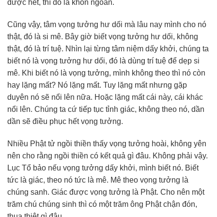
được hết, thì đó là khôn ngoan.
Cũng vậy, tâm vọng tưởng hư dối mà lâu nay mình cho nó
thật, đó là si mê. Bây giờ biết vọng tưởng hư dối, không
thật, đó là trí tuệ. Nhìn lại từng tâm niệm dấy khởi, chúng ta
biết nó là vọng tưởng hư dối, đó là dùng trí tuệ để dẹp si
mê. Khi biết nó là vọng tưởng, mình không theo thì nó còn
hay lặng mất? Nó lặng mất. Tuy lặng mất nhưng gặp
duyên nó sẽ nổi lên nữa. Hoặc lặng mất cái này, cái khác
nổi lên. Chúng ta cứ tiếp tục tỉnh giác, không theo nó, dần
dần sẽ điều phục hết vọng tưởng.
Nhiều Phật tử ngồi thiền thấy vọng tưởng hoài, không yên
nên cho rằng ngồi thiền có kết quả gì đâu. Không phải vậy.
Lục Tổ bảo nếu vọng tưởng dấy khởi, mình biết nó. Biết
tức là giác, theo nó tức là mê. Mê theo vọng tưởng là
chúng sanh. Giác được vọng tưởng là Phật. Cho nên một
trăm chú chúng sinh thì có một trăm ông Phật chận đón,
thua thiệt gì đâu.