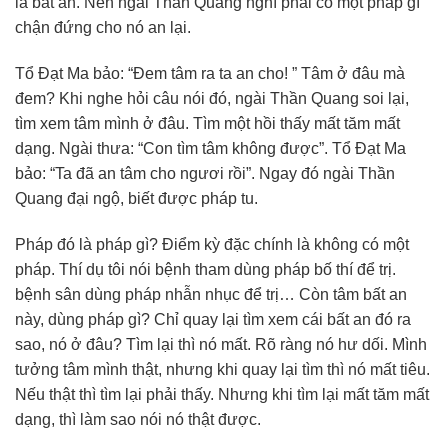
là bất an. Nên ngài Thần Quang nghĩ phải có một pháp gì
chận đứng cho nó an lại.
Tổ Đạt Ma bảo: “Đem tâm ra ta an cho! ” Tâm ở đâu mà
đem? Khi nghe hỏi câu nói đó, ngài Thần Quang soi lại,
tìm xem tâm mình ở đâu. Tìm một hồi thấy mất tăm mất
dạng. Ngài thưa: “Con tìm tâm không được”. Tổ Đạt Ma
bảo: “Ta đã an tâm cho ngươi rồi”. Ngay đó ngài Thần
Quang đại ngộ, biết được pháp tu.
Pháp đó là pháp gì? Điểm kỳ đặc chính là không có một
pháp. Thí dụ tôi nói bệnh tham dùng pháp bố thí để trị.
bệnh sân dùng pháp nhẫn nhục để trị… Còn tâm bất an
này, dùng pháp gì? Chỉ quay lại tìm xem cái bất an đó ra
sao, nó ở đâu? Tìm lại thì nó mất. Rõ ràng nó hư dối. Mình
tưởng tâm mình thật, nhưng khi quay lại tìm thì nó mất tiêu.
Nếu thật thì tìm lại phải thấy. Nhưng khi tìm lại mất tăm mất
dạng, thì làm sao nói nó thật được.