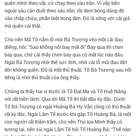
quên mình theo vật, cứ chạy theo sáu trần. Vì vậy bên
ngoài sáu căn đuổi theo sáu trần, rồi đem bóng dáng đó
vào chấp chứa, phân biệt trong tâm. Đó là sống với cái giả
mà quên cái thật.
Cho nên Mã Tổ nắm lỗ mũi Bá Trượng véo một cái đau
điếng, hỏi: “Sao không nói bay mất đi” Bay qua thì chim
bay qua, chứ cái thấy chim bay qua có mất lúc nào đâu.
Ngài Bá Trượng nhờ thế sực tỉnh, nhớ cái lỗ mũi đau đời
đời không quên. Đó là một thủ thuật. Tổ Bá Trượng sau nổi
tiếng là nhờ thủ thuật của ông thầy.
Chúng ta thấy hai vị trước là Tổ Đạt Ma và Tổ Huệ Năng
nói rất hiền lành. Qua tới Mã Tổ thì bắt đầu kỳ đặc. Dưới
Tổ Bá Trượng có ngài Hoàng Bá Hy Vận cũng có thủ thuật
rất kỳ đặc. Ngài Lâm Tế trước khi gặp Tổ Hoàng Bá, là một
con người rất thâm trầm, cho nên Thủ tọa Minh thấy có
tương lai, nên xúi ngài Lâm Tế hỏi Tổ Hoàng Bá: “Thế nào