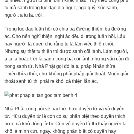
tu nhiều, người tu bình bình khác nhau. Tùy theo công phu
tu mà sanh trong lục đạo địa ngục, ngạ quỷ, súc sanh,
người, a tu la, trời.
Trong lục đạo luân hồi có chia ba đường thiện, ba đường
ác. Cho nên nghĩ thiện, nghĩ ác đều đi trong luân hồi. Lâu
nay người ta quen cho rằng tu là làm việc thiện thôi.
Nhưng sự thật tu thiện thì được sanh cõi lành. Làm người,
a tu la hoặc trời là sanh trong ba cõi lành nhưng vẫn còn đi
trong sanh tử. Nhà Phật gọi đó là tu pháp Nhân thừa,
Thiên thừa thôi, chứ không phải pháp giải thoát. Muốn giải
thoát sanh tử thì phải ra khỏi cả thiện lẫn ác.
Nhà Phật cũng nói về hai thứ: hữu duyên từ và vô duyên
từ. Hữu duyên từ là còn có sự phân biệt theo duyên thích
hợp mà khởi lòng từ bi. Còn vô duyên từ thì thấy người ta
khổ là mình cứu ngay, không phân biệt có duyên hay