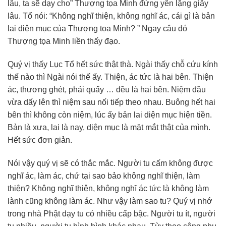
lâu, ta sẽ dạy cho” Thượng tọa Minh đứng yên lặng giây
lâu. Tổ nói: “Không nghĩ thiện, không nghĩ ác, cái gì là bản
lai diện mục của Thượng tọa Minh? ” Ngay câu đó
Thượng tọa Minh liền thấy đạo.
Quý vị thấy Lục Tổ hết sức thật thà. Ngài thấy chỗ cứu kính
thế nào thì Ngài nói thế ấy. Thiện, ác tức là hai bên. Thiện
ác, thương ghét, phải quấy … đều là hai bên. Niệm đầu
vừa dấy lên thì niệm sau nối tiếp theo nhau. Buông hết hai
bên thì không còn niệm, lúc ấy bản lai diện mục hiện tiền.
Bản là xưa, lai là nay, diện mục là mặt mắt thật của mình.
Hết sức đơn giản.
Nói vậy quý vị sẽ có thắc mắc. Người tu cấm không được
nghĩ ác, làm ác, chứ tại sao bảo không nghĩ thiện, làm
thiện? Không nghĩ thiện, không nghĩ ác tức là không làm
lành cũng không làm ác. Như vậy làm sao tu? Quý vị nhớ
trong nhà Phật dạy tu có nhiều cấp bậc. Người tu ít, người